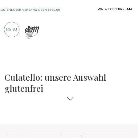
WA: +39 351 865 9444
KOSTENLOSER VERSAND OBEN €990,00
NUR PRODUKTE VON AUSGEZEICHNETEN
MENU
HERSTELLERN
ÜBER 900 POSITIVE BEWERTUNGEN
Die Auswahl an Speisen und Weinen
Glutenfrei
Culatello: unsere Auswahl
glutenfrei