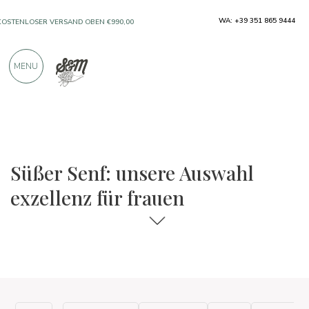
WA: +39 351 865 9444
KOSTENLOSER VERSAND OBEN €990,00
NUR PRODUKTE VON AUSGEZEICHNETEN
MENU
HERSTELLERN
ÜBER 900 POSITIVE BEWERTUNGEN
Die Auswahl an Speisen und Weinen
Exzellenz für Frauen
Süßer Senf: unsere Auswahl
exzellenz für frauen