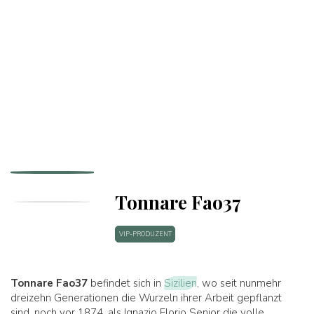
Tonnare Fao37
VIP-PRODUZENT
Tonnare Fao37
befindet sich in
Sizilien
, wo seit nunmehr
dreizehn Generationen die Wurzeln ihrer Arbeit gepflanzt
sind, noch vor 1874, als Ignazio Florio Senior die volle