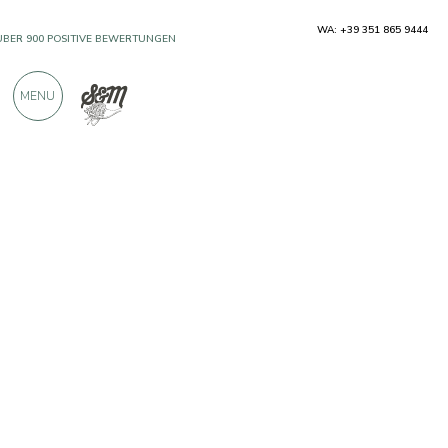
WA: +39 351 865 9444
ÜBER 900 POSITIVE BEWERTUNGEN
MENU
Produzenten
Tonnare Fao37