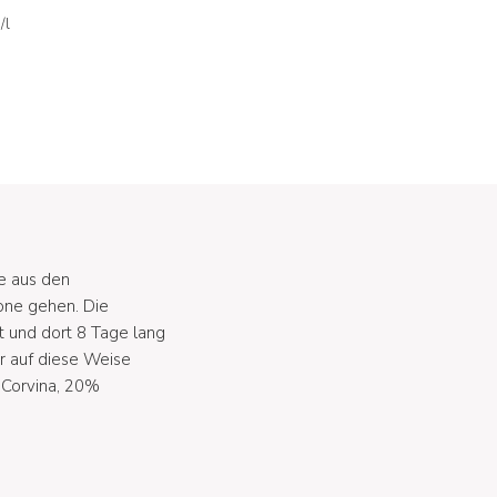
/l
te aus den
one gehen. Die
t und dort 8 Tage lang
r auf diese Weise
 Corvina, 20%