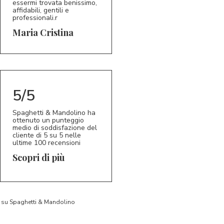
essermi trovata benissimo,
affidabili, gentili e
professionali.r
5/5
MC
Maria Cristina
5/5
Spaghetti & Mandolino ha
ottenuto un punteggio
medio di soddisfazione del
cliente di 5 su 5 nelle
ultime 100 recensioni
Scopri di più
to su Spaghetti & Mandolino