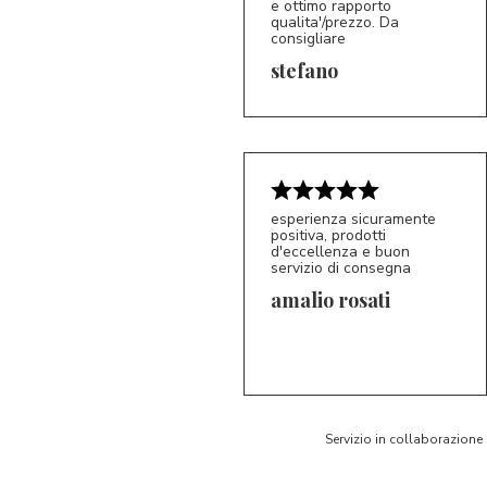
e ottimo rapporto
qualita'/prezzo. Da
consigliare
5/5
S*
stefano
esperienza sicuramente
positiva, prodotti
d'eccellenza e buon
servizio di consegna
amalio rosati
5/5
AR
Servizio in collaborazione