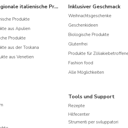
Typische regionale italienische Produkte
Inklusiver Geschmack
Weihnachtsgeschenke
ianische Produkte
Geschenkideen
ukte aus Apulien
Biologische Produkte
sche Produkte
Glutenfrei
ukte aus der Toskana
Produkte für Zöliakiebetroffen
ukte aus Venetien
Fashion food
Alle Möglichkeiten
Tools und Support
am
Rezepte
Hilfecenter
Strumenti per sviluppatori
chte