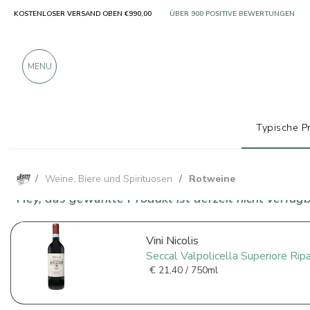
KOSTENLOSER VERSAND OBEN €990,00
NUR PRODUKTE VON AUSGEZEICHNETE
ÜBER 900 POSITIVE BEWERTUNGEN
MENU
Typische P
/
Weine, Biere und Spirituosen
/
Rotweine
Hey, das gewählte Produkt ist derzeit nicht verfügb
Vini Nicolis
Seccal Valpolicella Superiore Ri
€
21,40 / 750ml