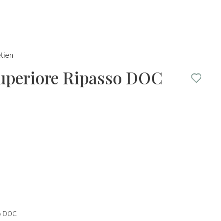
tien
Superiore Ripasso DOC
so DOC