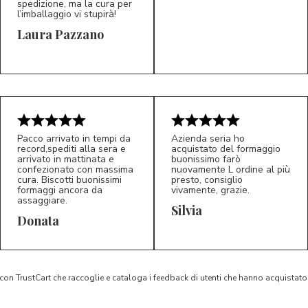
spedizione, ma la cura per
l’imballaggio vi stupirà!
Laura Pazzano
5/5
5/5
LP
M*
Pacco arrivato in tempi da
Azienda seria ho
record,spediti alla sera e
acquistato del formaggio
arrivato in mattinata e
buonissimo farò
confezionato con massima
nuovamente L ordine al più
cura. Biscotti buonissimi
presto, consiglio
formaggi ancora da
vivamente, grazie.
assaggiare.
Silvia
5/5
5/5
D*
S*
Donata
 con TrustCart che raccoglie e cataloga i feedback di utenti che hanno acquista