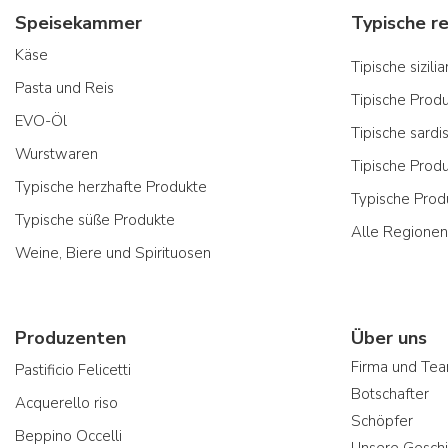
Speisekammer
Käse
Tipische sizil
Pasta und Reis
Tipische Prod
EVO-Öl
Tipische sardi
Wurstwaren
Tipische Prod
Typische herzhafte Produkte
Typische Prod
Typische süße Produkte
Alle Regionen
Weine, Biere und Spirituosen
Produzenten
Über uns
Firma und Te
Pastificio Felicetti
Botschafter
Acquerello riso
Schöpfer
Beppino Occelli
Unsere Geschi