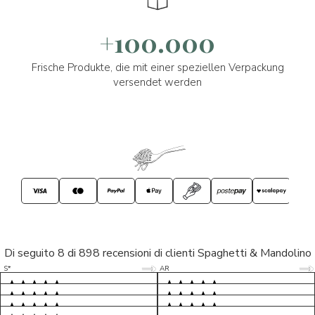
+100.000
Frische Produkte, die mit einer speziellen Verpackung
versendet werden
Di seguito 8 di 898 recensioni di clienti Spaghetti & Mandolino
5/5
5/5
S*
AR
5/5
5/5
LP
D*
5/5
5/5
M*
S*
5/5
Tutto ok. Consegna celere , pacco
esperienza sicuramente positiva,
MC
perfetto, formaggio arrivato in
prodotti d'eccellenza e buon
Ottimi formaggi vegani, consegna
Pacco arrivato in tempi da