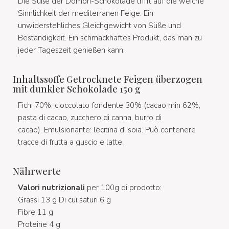
Die Süße der Domori-Schokolade trifft auf die weiche
Sinnlichkeit der mediterranen Feige. Ein
unwiderstehliches Gleichgewicht von Süße und
Beständigkeit. Ein schmackhaftes Produkt, das man zu
jeder Tageszeit genießen kann.
Inhaltssoffe Getrocknete Feigen überzogen
mit dunkler Schokolade 150 g
Fichi 70%, cioccolato fondente 30% (cacao min 62%,
pasta di cacao, zucchero di canna, burro di
cacao). Emulsionante: lecitina di soia. Può contenere
tracce di frutta a guscio e latte.
Nährwerte
Valori nutrizionali
per 100g di prodotto:
Grassi 13 g Di cui saturi 6 g
Fibre 11 g
Proteine 4 g