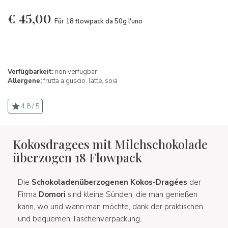
€
45,00
Für 18 flowpack da 50g l'uno
Verfügbarkeit:
non verfügbar
Allergene:
frutta a guscio,
latte,
soia
4.8 / 5
Kokosdragees mit Milchschokolade
überzogen 18 Flowpack
Die
Schokoladenüberzogenen Kokos-Dragées
der
Firma
Domori
sind kleine Sünden, die man genießen
kann, wo und wann man möchte, dank der praktischen
und bequemen Taschenverpackung.