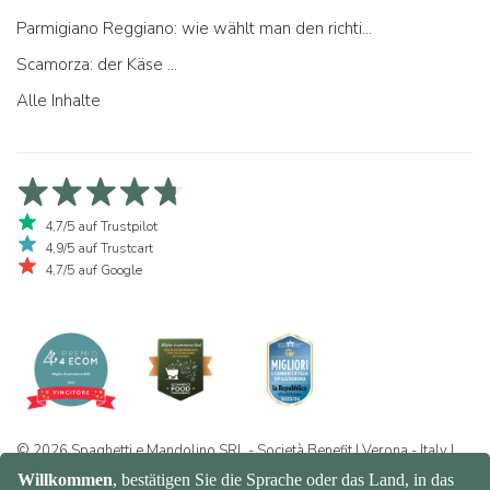
Parmigiano Reggiano: wie wählt man den richtigen aus
Scamorza: der Käse ...
Alle Inhalte
4,7/5 auf Trustpilot
4,9/5 auf Trustcart
4,7/5 auf Google
© 2026 Spaghetti e Mandolino SRL - Società Benefit | Verona - Italy |
+39 351 865 9444 | P.I. IT04913730232 | Certificazione BIO: IT-BIO-
016.380-0110744.2026.001 | REA VR-455804 |
Datenschutz- und