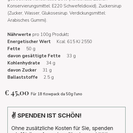
Konservierungsmittel: E220 Schwefeldioxid), Zuckersirup
(Zucker, Wasser, Glukosesirup. Verdickungsmittel:
Arabisches Gummi).
Nährwerte
pro 100g Produkt
:
Energetischer Wert
Kcal: 615 KJ 2550
Fette
50 g
davon gesättigte Fette
33 g
Kohlenhydrate
34 g
davon Zucker
31 g
Ballaststoffe
2.5 g
€
45,00
Für 18 flowpack da 50g l'uno
✌ SPENDEN IST SCHÖN!
Ohne zusätzliche Kosten für Sie, spenden