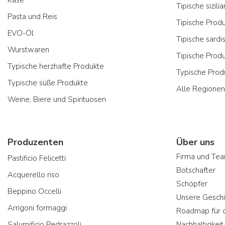
Tipische sizil
Pasta und Reis
Tipische Prod
EVO-Öl
Tipische sardi
Wurstwaren
Tipische Prod
Typische herzhafte Produkte
Typische Prod
Typische süße Produkte
Alle Regionen
Weine, Biere und Spirituosen
Produzenten
Über uns
Firma und Te
Pastificio Felicetti
Botschafter
Acquerello riso
Schöpfer
Beppino Occelli
Unsere Geschi
Arrigoni formaggi
Roadmap für d
Salumificio Pedrazzoli
Nachhaltigkeit