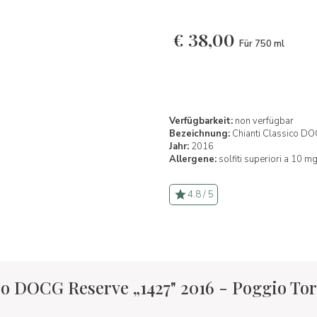
€
38,00
Für 750 ml
Verfügbarkeit:
non verfügbar
Bezeichnung:
Chianti Classico D
Jahr:
2016
Allergene:
solfiti superiori a 10 mg
4.8 / 5
co DOCG Reserve „1427" 2016 - Poggio Tor