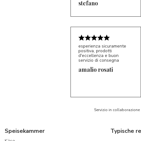
5/5
S*
stefano
esperienza sicuramente
positiva, prodotti
d'eccellenza e buon
servizio di consegna
amalio rosati
5/5
AR
Servizio in collaborazione
Speisekammer
Käse