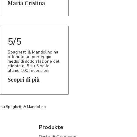
5/5
MC
Maria Cristina
5/5
Spaghetti & Mandolino ha
ottenuto un punteggio
medio di soddisfazione del
cliente di 5 su 5 nelle
ultime 100 recensioni
Scopri di più
to su Spaghetti & Mandolino
Produkte
Pasta di Gragnano