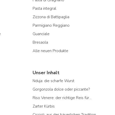
Pasta integral
Zizzona di Battipaglia
Parmigiano Reggiano
e
Guanciale
Bresaola
Alle neuen Produkte
Unser Inhalt
Nduja: die scharfe Wurst
Gorgonzola dolce oder piccante?
Riso Venere: der richtige Reis für...
Zarter Kürbis
Ciccioli, aus der bäuerlichen Tradition