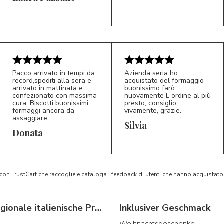
5/5
5/5
LP
M*
Pacco arrivato in tempi da
Azienda seria ho
record,spediti alla sera e
acquistato del formaggio
arrivato in mattinata e
buonissimo farò
confezionato con massima
nuovamente L ordine al più
cura. Biscotti buonissimi
presto, consiglio
formaggi ancora da
vivamente, grazie.
assaggiare.
Silvia
5/5
5/5
D*
S*
Donata
 con TrustCart che raccoglie e cataloga i feedback di utenti che hanno acquista
Typische regionale italienische Produkte
Inklusiver Geschmack
Weihnachtsgeschenke