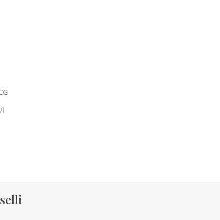
OCG
/l
selli