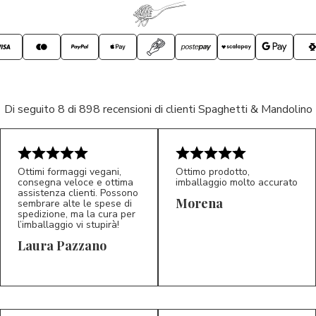
Di seguito 8 di 898 recensioni di clienti Spaghetti & Mandolino
Ottimi formaggi vegani,
Ottimo prodotto,
consegna veloce e ottima
imballaggio molto accurato
assistenza clienti. Possono
Morena
sembrare alte le spese di
spedizione, ma la cura per
l’imballaggio vi stupirà!
Laura Pazzano
5/5
5/5
LP
M*