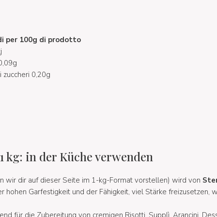
di per 100g di prodotto
j
 0,09g
i zuccheri 0,20g
 1 kg: in der Küche verwenden
n wir dir auf dieser Seite im 1-kg-Format vorstellen) wird von
Ste
 hohen Garfestigkeit und der Fähigkeit, viel Stärke freizusetzen, 
end für die Zubereitung von cremigen Risotti, Supplì, Arancini, D