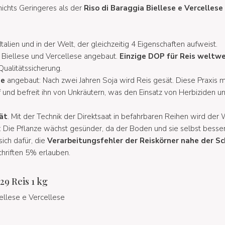
nichts Geringeres als der
Riso di Baraggia Biellese e Vercelles
n Italien und in der Welt, der gleichzeitig 4 Eigenschaften aufweist.
a Biellese und Vercellese angebaut.
Einzige DOP für Reis weltwe
ualitätssicherung.
ge
angebaut: Nach zwei Jahren Soja wird Reis gesät. Diese Praxis 
f und befreit ihn von Unkräutern, was den Einsatz von Herbiziden 
ät
. Mit der Technik der Direktsaat in befahrbaren Reihen wird der
t: Die Pflanze wächst gesünder, da der Boden und sie selbst besser
sich dafür, die
Verarbeitungsfehler der Reiskörner nahe der S
chriften 5% erlauben.
29 Reis 1 kg
ellese e Vercellese