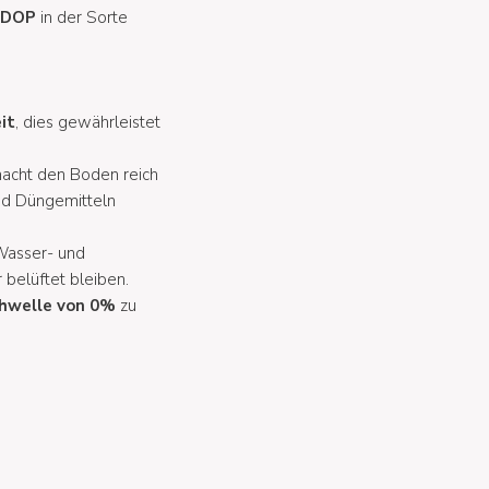
e DOP
in der Sorte
it
, dies gewährleistet
macht den Boden reich
und Düngemitteln
 Wasser- und
 belüftet bleiben.
chwelle von 0%
zu