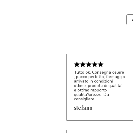
Tutto ok. Consegna celere
, pacco perfetto, formaggio
arrivato in condizioni
ottime, prodotti di qualita'
e ottimo rapporto
qualita'/prezzo. Da
consigliare
5/5
S*
stefano