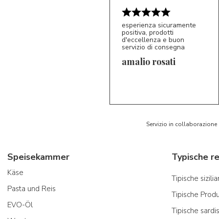
esperienza sicuramente
positiva, prodotti
d'eccellenza e buon
servizio di consegna
amalio rosati
5/5
AR
Servizio in collaborazione
Speisekammer
Käse
Tipische sizil
Pasta und Reis
Tipische Prod
EVO-Öl
Tipische sardi