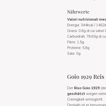
Nährwerte
Valori nutrizionali me
Energia: 344kcal / 1462k
Grassi: 0,6g di cui saturi
Carboidrati: 78,65g di cu
Fibre: 1,5g
Proteine: 5,8g
Sale: 0g
Goio 1929 Reis
Der
Riso Goio 1929
(de
geschätzt
wegen seiner
Cremigkeit ermöglicht.
Deshalb ist er hervorrag