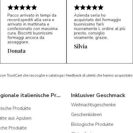
Pacco arrivato in tempi da
Azienda seria ho
record,spediti alla sera e
acquistato del formaggio
arrivato in mattinata e
buonissimo farò
confezionato con massima
nuovamente L ordine al più
cura. Biscotti buonissimi
presto, consiglio
formaggi ancora da
vivamente, grazie.
assaggiare.
Silvia
5/5
5/5
D*
S*
Donata
 con TrustCart che raccoglie e cataloga i feedback di utenti che hanno acquista
Typische regionale italienische Produkte
Inklusiver Geschmack
Weihnachtsgeschenke
ianische Produkte
Geschenkideen
ukte aus Apulien
Biologische Produkte
sche Produkte