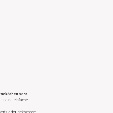
rneköchen sehr
was eine einfache
esserts oder gekochtem