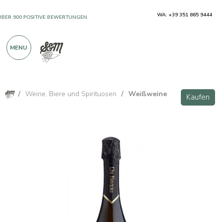
WA: +39 351 865 9444
ÜBER 900 POSITIVE BEWERTUNGEN
MENU
/
Weine, Biere und Spirituosen
/
Weißweine
Kaufen