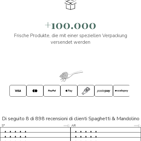
+100.000
Frische Produkte, die mit einer speziellen Verpackung
versendet werden
Di seguito 8 di 898 recensioni di clienti Spaghetti & Mandolino
5/5
5/5
S*
AR
5/5
5/5
LP
D*
5/5
5/5
M*
S*
5/5
Tutto ok. Consegna celere , pacco
esperienza sicuramente positiva,
MC