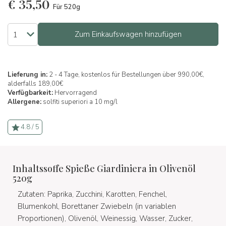
€
35,50
Für 520g
Zum Einkaufswagen hinzufügen
Lieferung in:
2 - 4 Tage, kostenlos für Bestellungen über 990,00€,
alderfalls 189,00€
Verfügbarkeit:
Hervorragend
Allergene:
solfiti superiori a 10 mg/l
4.8 / 5
Inhaltssoffe Spieße Giardiniera in Olivenöl
520g
Zutaten: Paprika, Zucchini, Karotten, Fenchel,
Blumenkohl, Borettaner Zwiebeln (in variablen
Proportionen), Olivenöl, Weinessig, Wasser, Zucker,