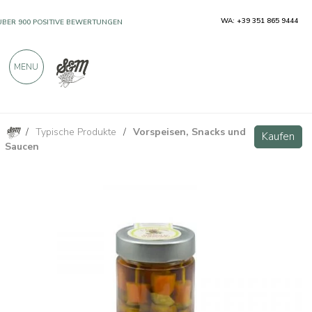
WA: +39 351 865 9444
ÜBER 900 POSITIVE BEWERTUNGEN
MENU
/
Typische Produkte
/
Vorspeisen, Snacks und
Spieße Giardiniera in Olivenöl 520g
Kaufen
Kaufen
Saucen