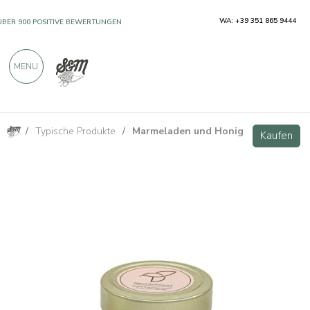
WA: +39 351 865 9444
ÜBER 900 POSITIVE BEWERTUNGEN
MENU
/
Typische Produkte
/
Marmeladen und Honig
Extra Orangen- und Schokoladenmarmelade
Kaufen
Kaufen