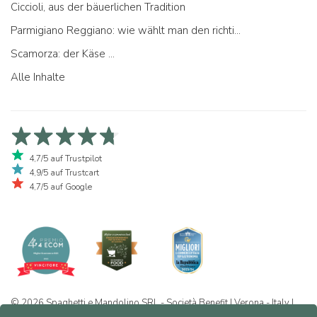
Ciccioli, aus der bäuerlichen Tradition
Parmigiano Reggiano: wie wählt man den richtigen aus
Scamorza: der Käse ...
Alle Inhalte
4,7/5 auf Trustpilot
4,9/5 auf Trustcart
4,7/5 auf Google
© 2026 Spaghetti e Mandolino SRL - Società Benefit | Verona - Italy |
+39 351 865 9444 | P.I. IT04913730232 | Certificazione BIO: IT-BIO-