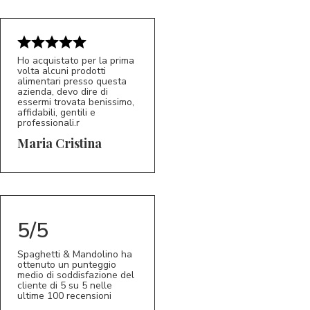
Ho acquistato per la prima
volta alcuni prodotti
alimentari presso questa
azienda, devo dire di
essermi trovata benissimo,
affidabili, gentili e
professionali.r
5/5
MC
Maria Cristina
5/5
Spaghetti & Mandolino ha
ottenuto un punteggio
medio di soddisfazione del
cliente di 5 su 5 nelle
ultime 100 recensioni