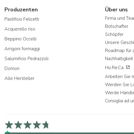
Produzenten
Über uns
Firma und Te
Pastificio Felicetti
Botschafter
Acquerello riso
Schöpfer
Beppino Occelli
Unsere Geschi
Arrigoni formaggi
Roadmap für d
Salumificio Pedrazzoli
Nachhaltigkeit
Ho.Re.Ca.
Domori
Arbeiten Sie 
Alle Hersteller
Werden Sie Li
Werde Händle
Consiglia ad u