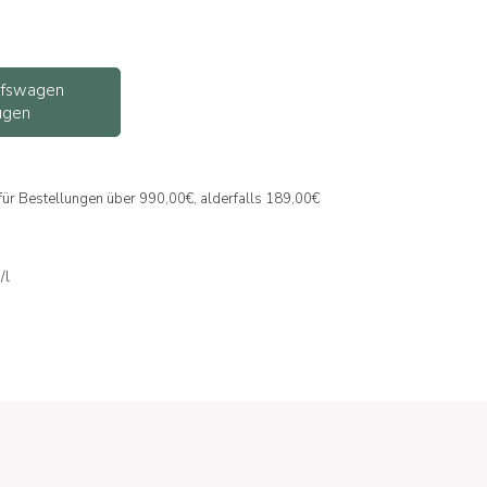
ufswagen
ügen
 für Bestellungen über 990,00€, alderfalls 189,00€
/l