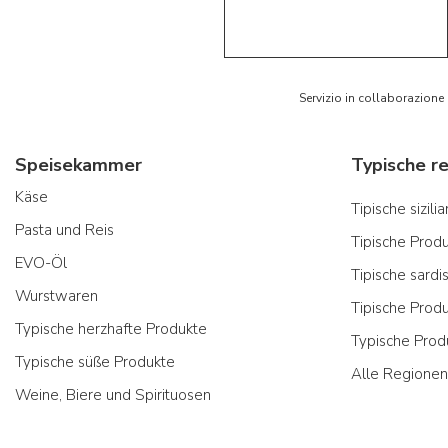
5/5
AR
Servizio in collaborazione
Speisekammer
Käse
Tipische sizil
Pasta und Reis
Tipische Prod
EVO-Öl
Tipische sardi
Wurstwaren
Tipische Prod
Typische herzhafte Produkte
Typische Prod
Typische süße Produkte
Alle Regionen
Weine, Biere und Spirituosen