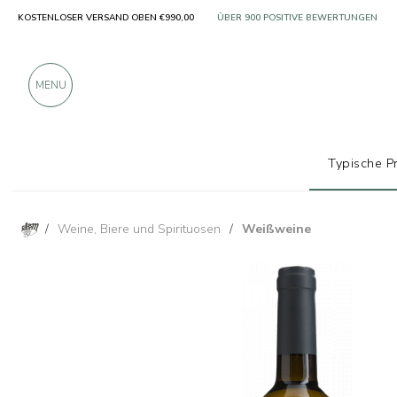
KOSTENLOSER VERSAND OBEN €990,00
NUR PRODUKTE VON AUSGEZEICHNETE
ÜBER 900 POSITIVE BEWERTUNGEN
MENU
Typische P
/
Weine, Biere und Spirituosen
/
Weißweine