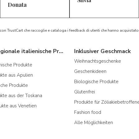
5/5
5/5
D*
S*
Donata
 con TrustCart che raccoglie e cataloga i feedback di utenti che hanno acquista
Typische regionale italienische Produkte
Inklusiver Geschmack
Weihnachtsgeschenke
ianische Produkte
Geschenkideen
ukte aus Apulien
Biologische Produkte
sche Produkte
Glutenfrei
ukte aus der Toskana
Produkte für Zöliakiebetroffen
ukte aus Venetien
Fashion food
Alle Möglichkeiten