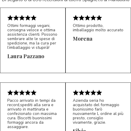
Ottimi formaggi vegani,
Ottimo prodotto,
consegna veloce e ottima
imballaggio molto accurato
assistenza clienti. Possono
Morena
sembrare alte le spese di
spedizione, ma la cura per
l’imballaggio vi stupirà!
Laura Pazzano
5/5
5/5
LP
M*
Pacco arrivato in tempi da
Azienda seria ho
record,spediti alla sera e
acquistato del formaggio
arrivato in mattinata e
buonissimo farò
confezionato con massima
nuovamente L ordine al più
cura. Biscotti buonissimi
presto, consiglio
formaggi ancora da
vivamente, grazie.
assaggiare.
Silvia