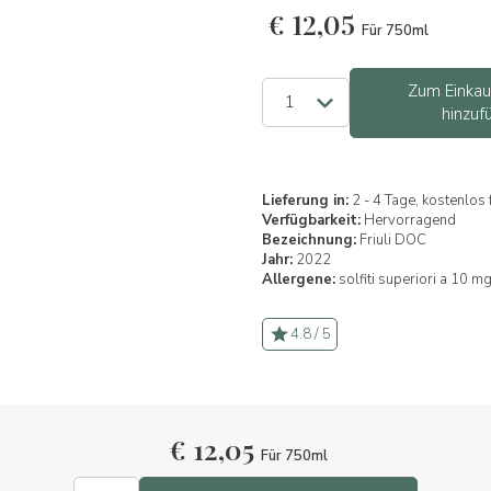
€
12,05
Für 750ml
Zum Einka
hinzuf
Lieferung in:
2 - 4 Tage, kostenlos
Verfügbarkeit:
Hervorragend
Bezeichnung:
Friuli DOC
Jahr:
2022
Allergene:
solfiti superiori a 10 mg
4.8 / 5
€
12,05
Für 750ml