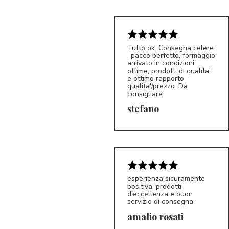
Tutto ok. Consegna celere
, pacco perfetto, formaggio
arrivato in condizioni
ottime, prodotti di qualita'
e ottimo rapporto
qualita'/prezzo. Da
consigliare
5/5
S*
stefano
esperienza sicuramente
positiva, prodotti
d'eccellenza e buon
servizio di consegna
amalio rosati