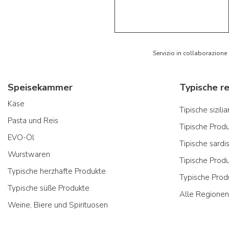
5/5
AR
Servizio in collaborazione
Speisekammer
Käse
Tipische sizil
Pasta und Reis
Tipische Prod
EVO-Öl
Tipische sardi
Wurstwaren
Tipische Prod
Typische herzhafte Produkte
Typische Prod
Typische süße Produkte
Alle Regionen
Weine, Biere und Spirituosen