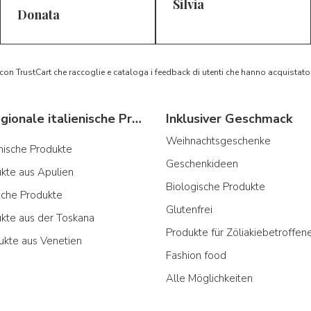
Silvia
5/5
5/5
D*
S*
Donata
 con TrustCart che raccoglie e cataloga i feedback di utenti che hanno acquista
Typische regionale italienische Produkte
Inklusiver Geschmack
Weihnachtsgeschenke
ianische Produkte
Geschenkideen
ukte aus Apulien
Biologische Produkte
sche Produkte
Glutenfrei
ukte aus der Toskana
Produkte für Zöliakiebetroffen
ukte aus Venetien
Fashion food
Alle Möglichkeiten