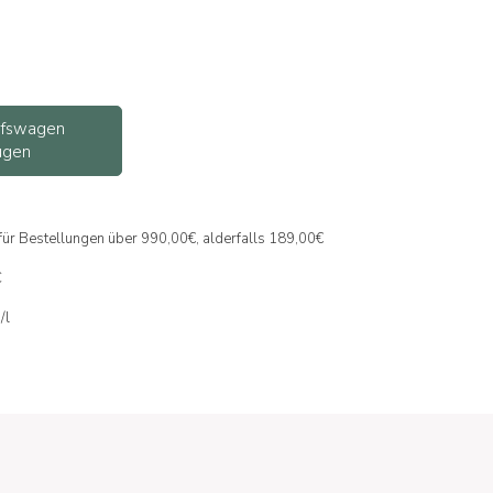
ufswagen
ügen
 für Bestellungen über 990,00€, alderfalls 189,00€
C
/l