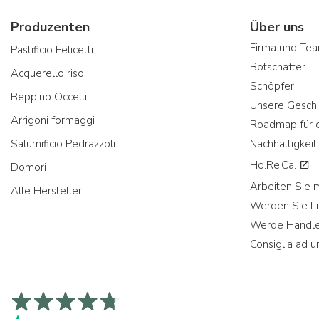
Produzenten
Über uns
Firma und Te
Pastificio Felicetti
Botschafter
Acquerello riso
Schöpfer
Beppino Occelli
Unsere Geschi
Arrigoni formaggi
Roadmap für d
Salumificio Pedrazzoli
Nachhaltigkeit
Ho.Re.Ca.
Domori
Arbeiten Sie 
Alle Hersteller
Werden Sie Li
Werde Händle
Consiglia ad u