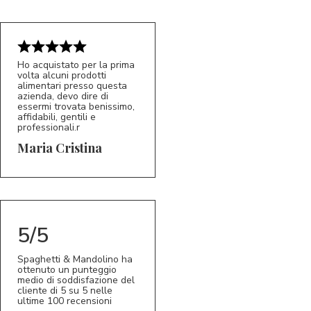
Ho acquistato per la prima
volta alcuni prodotti
alimentari presso questa
azienda, devo dire di
essermi trovata benissimo,
affidabili, gentili e
professionali.r
5/5
MC
Maria Cristina
5/5
Spaghetti & Mandolino ha
ottenuto un punteggio
medio di soddisfazione del
cliente di 5 su 5 nelle
ultime 100 recensioni