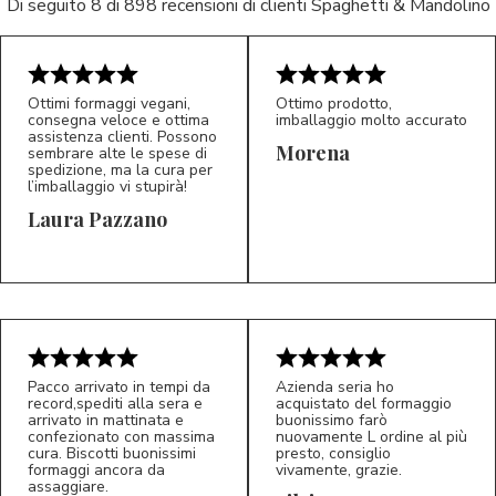
Di seguito 8 di 898 recensioni di clienti Spaghetti & Mandolino
Ottimi formaggi vegani,
Ottimo prodotto,
consegna veloce e ottima
imballaggio molto accurato
assistenza clienti. Possono
Morena
sembrare alte le spese di
spedizione, ma la cura per
l’imballaggio vi stupirà!
Laura Pazzano
5/5
5/5
LP
M*
Pacco arrivato in tempi da
Azienda seria ho
record,spediti alla sera e
acquistato del formaggio
arrivato in mattinata e
buonissimo farò
confezionato con massima
nuovamente L ordine al più
cura. Biscotti buonissimi
presto, consiglio
formaggi ancora da
vivamente, grazie.
assaggiare.