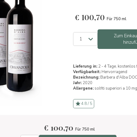
€
100,70
Für 750 ml
Zum Einka
hinzuf
Lieferung in:
2 - 4 Tage, kostenlos
Verfügbarkeit:
Hervorragend
Bezeichnung:
Barbera d'Alba DO
Jahr:
2020
Allergene:
solfiti superiori a 10 mg
4.8 / 5
€
100,70
Für 750 ml