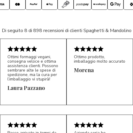
Di seguito 8 di 898 recensioni di clienti Spaghetti & Mandolino
Ottimi formaggi vegani,
Ottimo prodotto,
consegna veloce e ottima
imballaggio molto accurato
assistenza clienti. Possono
Morena
sembrare alte le spese di
spedizione, ma la cura per
l’imballaggio vi stupirà!
Laura Pazzano
5/5
5/5
LP
M*
Pacco arrivato in tempi da
Azienda seria ho