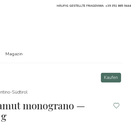
HÄUFIG GESTELLTE FRAGEN
WA: +39 351 865 9444
Magazin
Kaufen
entino-Südtirol
 Kamut monograno —
 g