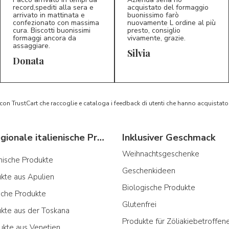
record,spediti alla sera e
acquistato del formaggio
arrivato in mattinata e
buonissimo farò
confezionato con massima
nuovamente L ordine al più
cura. Biscotti buonissimi
presto, consiglio
formaggi ancora da
vivamente, grazie.
assaggiare.
Silvia
5/5
5/5
D*
S*
Donata
 con TrustCart che raccoglie e cataloga i feedback di utenti che hanno acquista
Typische regionale italienische Produkte
Inklusiver Geschmack
Weihnachtsgeschenke
ianische Produkte
Geschenkideen
ukte aus Apulien
Biologische Produkte
sche Produkte
Glutenfrei
ukte aus der Toskana
Produkte für Zöliakiebetroffen
ukte aus Venetien