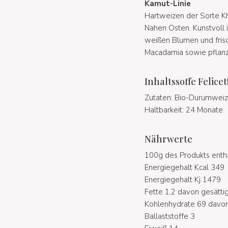
Kamut-Linie
Hartweizen der Sorte K
Nahen Osten. Kunstvoll 
weißen Blumen und fris
Macadamia sowie pflanz
Inhaltssoffe Felic
Zutaten: Bio-Durumwei
Haltbarkeit: 24 Monate
Nährwerte
100g des Produkts entha
Energiegehalt Kcal 349
Energiegehalt Kj 1479
Fette 1,2 davon gesätti
Kohlenhydrate 69 davon
Ballaststoffe 3