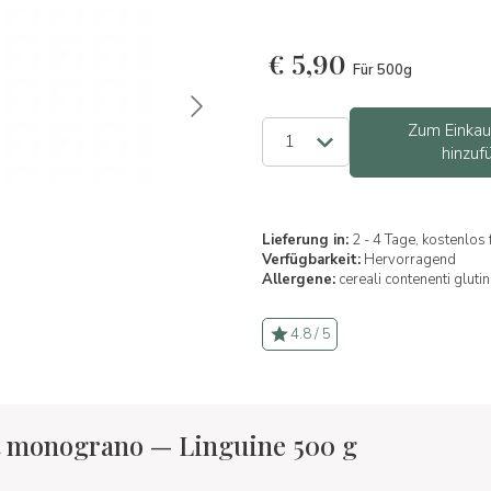
€
5,90
Für 500g
Zum Einka
hinzuf
Lieferung in:
2 - 4 Tage, kostenlos
Verfügbarkeit:
Hervorragend
Allergene:
cereali contenenti gluti
4.8 / 5
t monograno — Linguine 500 g