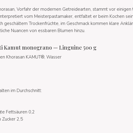
horasan, Vorfahr der modernen Getreidearten, stammt vor einigen
interpretiert vom Meisterpastamaker, entfaltet er beim Kochen se
ch geschältem Trockenfrüchte, im Geschmack kommen klare Anklän
liche Nuancen von essbaren Blumen hinzu.
etti Kamut monograno — Linguine 500 g
zen Khorasan KAMUT®, Wasser
lten im Durchschnitt:
gte Fettsäuren 0,2
 Zucker 2,5