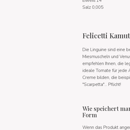
Eiweiß 14
Salz 0,005
Felicetti Kamu
Die Linguine sind eine b
Miesmuscheln und Venus
empfehlen Ihnen, die l
ideale Tomate für jede A
Creme bilden, die beisp
"Scarpetta"... Pflicht!
Wie speichert man
Form
Wenn das Produkt angem