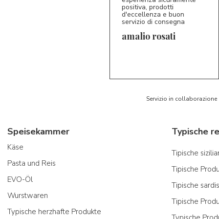
positiva, prodotti
d'eccellenza e buon
servizio di consegna
amalio rosati
5/5
AR
Servizio in collaborazione
Speisekammer
Käse
Tipische sizil
Pasta und Reis
Tipische Prod
EVO-Öl
Tipische sardi
Wurstwaren
Tipische Prod
Typische herzhafte Produkte
Typische Prod