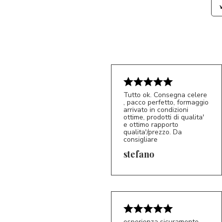
Tutto ok. Consegna celere
, pacco perfetto, formaggio
arrivato in condizioni
ottime, prodotti di qualita'
e ottimo rapporto
qualita'/prezzo. Da
consigliare
5/5
S*
stefano
esperienza sicuramente