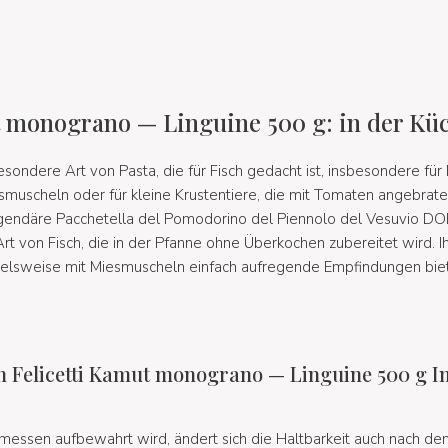
t monograno — Linguine 500 g: in der K
esondere Art von Pasta, die für Fisch gedacht ist, insbesondere fü
muscheln oder für kleine Krustentiere, die mit Tomaten angebrat
egendäre Pacchetella del Pomodorino del Piennolo del Vesuvio DO
rt von Fisch, die in der Pfanne ohne Überkochen zubereitet wird. Ih
ielsweise mit Miesmuscheln einfach aufregende Empfindungen biete
 Felicetti Kamut monograno — Linguine 500 g In
essen aufbewahrt wird, ändert sich die Haltbarkeit auch nach de