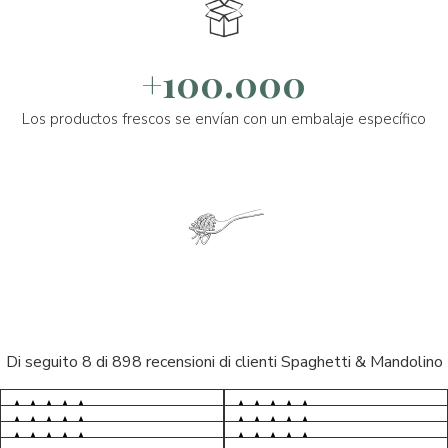
+100.000
Los productos frescos se envían con un embalaje específico
Di seguito 8 di 898 recensioni di clienti Spaghetti & Mandolino
5/5
5/5
S*
AR
5/5
5/5
LP
D*
5/5
5/5
Tutto ok. Consegna celere , pacco
M*
esperienza sicuramente positiva,
S*
5/5
perfetto, formaggio arrivato in
prodotti d'eccellenza e buon
MC