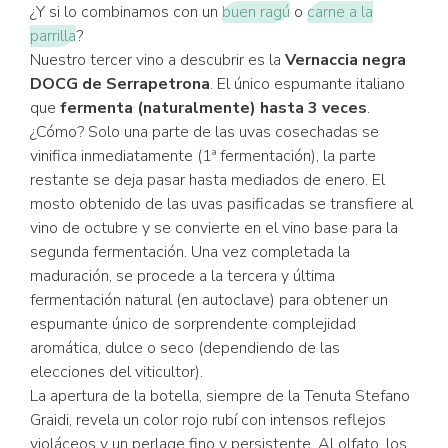
¿Y si lo combinamos con un
buen ragú
o
carne a la
parrilla
?
Nuestro tercer vino a descubrir es la
Vernaccia negra
DOCG de Serrapetrona
. El único espumante italiano
que
fermenta (naturalmente) hasta 3 veces
.
¿Cómo? Solo una parte de las uvas cosechadas se
vinifica inmediatamente (1ª fermentación), la parte
restante se deja pasar hasta mediados de enero. El
mosto obtenido de las uvas pasificadas se transfiere al
vino de octubre y se convierte en el vino base para la
segunda fermentación. Una vez completada la
maduración, se procede a la tercera y última
fermentación natural (en autoclave) para obtener un
espumante único de sorprendente complejidad
aromática, dulce o seco (dependiendo de las
elecciones del viticultor).
La apertura de la botella, siempre de la Tenuta Stefano
Graidi, revela un color rojo rubí con intensos reflejos
violáceos y un perlage fino y persistente. Al olfato, los