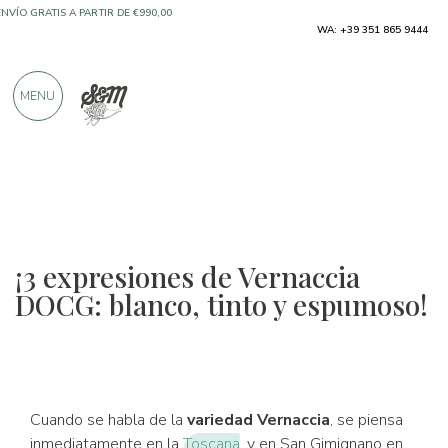
SOLO PRODUCTOS DE FABRICANTES
WA: +39 351 865 9444
EXCELENTES
MENU
MÁS DE 900 CRÍTICAS POSITIVAS
¡3 expresiones de Vernaccia
DOCG: blanco, tinto y espumoso!
Cuando se habla de la
variedad Vernaccia
, se piensa
inmediatamente en la
Toscana
, y en San Gimignano en