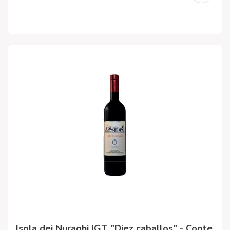
Isola dei Nuraghi IGT "Diez caballos" - Conte