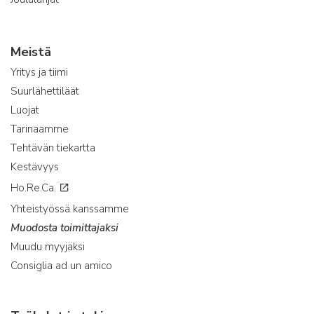
Meistä
Yritys ja tiimi
Suurlähettiläät
Luojat
Tarinaamme
Tehtävän tiekartta
Kestävyys
Ho.Re.Ca.
Yhteistyössä kanssamme
Muodosta toimittajaksi
Muudu myyjäksi
Consiglia ad un amico