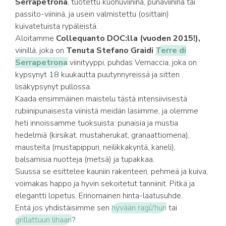
Serrapetrona
, tuotettu kuohuviininä, punaviininä tai
passito-viininä, ja usein valmistettu (osittain)
kuivatetuista rypäleistä.
Aloitamme
Collequanto DOC:lla (vuoden 2015!),
viinillä, joka on
Tenuta Stefano Graidi
Terre di
Serrapetrona
viinityyppi, puhdas Vernaccia, joka on
kypsynyt 18 kuukautta puutynnyreissä ja sitten
lisäkypsynyt pullossa.
Kaada ensimmäinen maistelu tästä intensiivisestä
rubiinipunaisesta viinistä meidän lasiimme, ja olemme
heti innoissamme tuoksuista: punaisia ja mustia
hedelmiä (kirsikat, mustaherukat, granaattiomena),
mausteita (mustapippuri, neilikkakyntä, kaneli),
balsamisia nuotteja (metsä) ja tupakkaa.
Suussa se esittelee kauniin rakenteen, pehmeä ja kuiva,
voimakas happo ja hyvin sekoitetut tanniinit. Pitkä ja
elegantti lopetus. Erinomainen hinta-laatusuhde.
Entä jos yhdistäisimme sen
hyvään ragù'hun
tai
grillattuun lihaan
?