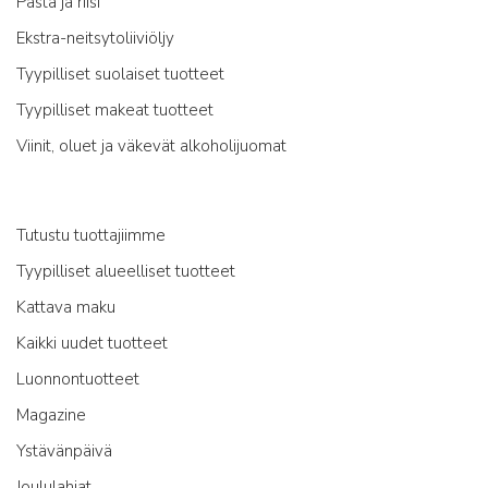
Pasta ja riisi
Ekstra-neitsytoliiviöljy
Tyypilliset suolaiset tuotteet
Tyypilliset makeat tuotteet
Viinit, oluet ja väkevät alkoholijuomat
Tutustu tuottajiimme
Tyypilliset alueelliset tuotteet
Kattava maku
Kaikki uudet tuotteet
Luonnontuotteet
Magazine
Ystävänpäivä
Joululahjat