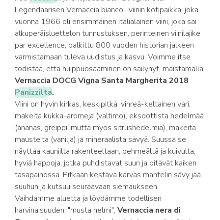
Legendaarisen Vernaccia bianco -viinin kotipaikka, joka
vuonna 1966 oli ensimmäinen italialainen viini, joka sai
alkuperäisluettelon tunnustuksen, perinteinen viinilajike
par excellence, palkittu 800 vuoden historian jälkeen
varmistamaan tuleva uudistus ja kasvu. Voimme itse
todistaa, että huippuosaaminen on säilynyt, maistamalla
Vernaccia DOCG Vigna Santa Margherita 2018
Panizzilta
.
Viini on hyvin kirkas, keskipitkä, vihreä-keltainen väri,
makeita kukka-aromeja (valtimo), eksoottista hedelmää
(ananas, greippi, mutta myös sitrushedelmiä), makeita
mausteita (vanilja) ja mineraalista sävyä. Suussa se
näyttää kauniilta rakenteeltaan, pehmeältä ja kuivulta,
hyviä happoja, jotka puhdistavat suun ja pitävät kaiken
tasapainossa. Pitkään kestävä karvas mantelin sävy jää
suuhun ja kutsuu seuraavaan siemaukseen.
Vaihdamme aluetta ja löydämme todellisen
harvinaisuuden, "musta helmi",
Vernaccia nera di