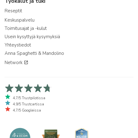
Työkalut ja tuki
Reseptit
Keskuspalvelu
Toimitusajat ja -kulut
Usein kysyttyjä kysymyksiä
Yhteystiedot
Anna Spaghetti & Mandolino
Network
4,7/5 Trustpilotissa
4,9/5 Trustcartissa
4,7/5 Googleissa