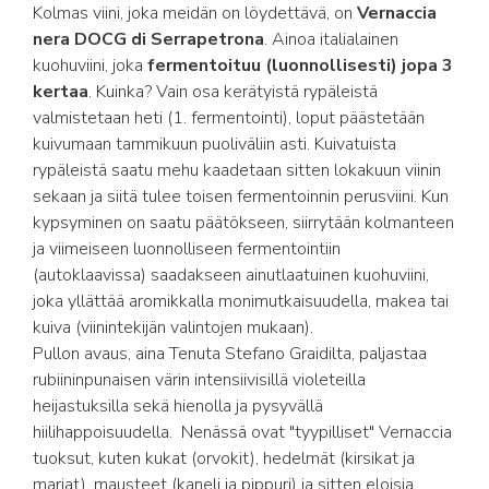
Kolmas viini, joka meidän on löydettävä, on
Vernaccia
nera DOCG di Serrapetrona
. Ainoa italialainen
kuohuviini, joka
fermentoituu (luonnollisesti) jopa 3
kertaa
. Kuinka? Vain osa kerätyistä rypäleistä
valmistetaan heti (1. fermentointi), loput päästetään
kuivumaan tammikuun puoliväliin asti. Kuivatuista
rypäleistä saatu mehu kaadetaan sitten lokakuun viinin
sekaan ja siitä tulee toisen fermentoinnin perusviini. Kun
kypsyminen on saatu päätökseen, siirrytään kolmanteen
ja viimeiseen luonnolliseen fermentointiin
(autoklaavissa) saadakseen ainutlaatuinen kuohuviini,
joka yllättää aromikkalla monimutkaisuudella, makea tai
kuiva (viinintekijän valintojen mukaan).
Pullon avaus, aina Tenuta Stefano Graidilta, paljastaa
rubiininpunaisen värin intensiivisillä violeteilla
heijastuksilla sekä hienolla ja pysyvällä
hiilihappoisuudella. Nenässä ovat "tyypilliset" Vernaccia
tuoksut, kuten kukat (orvokit), hedelmät (kirsikat ja
marjat), mausteet (kaneli ja pippuri) ja sitten eloisia,