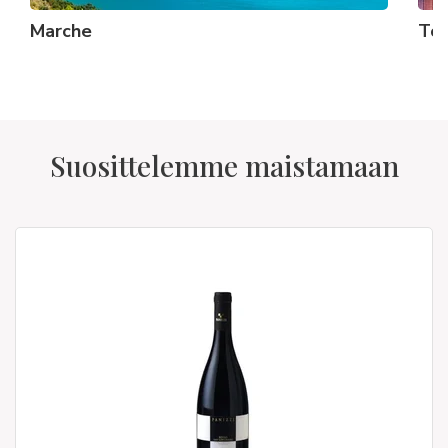
Marche
To
Suosittelemme maistamaan