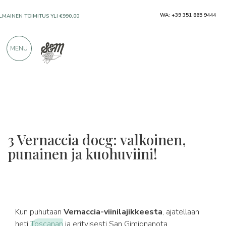
WA: +39 351 865 9444
VAIN ERINOMAISILTA VALMISTAJILTA
MENU
YLI 900 POSITIIVISTA ARVOSTELUA
3 Vernaccia docg: valkoinen,
punainen ja kuohuviini!
Kun puhutaan
Vernaccia-viinilajikkeesta
, ajatellaan
heti
Toscanan
ja erityisesti San Gimignanota.