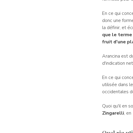
En ce qui concer
donc une forme
la définir, et é
que le terme 
fruit d'une p
Arancina est do
d'indication ne
En ce qui conce
utilisée dans l
occidentales de
Quoi qu'il en so
Zingarelli
, en
Quel riz ut