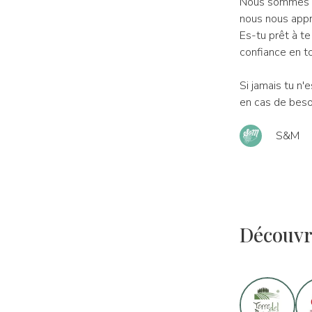
Nous sommes déj
nous nous apprêt
Es-tu prêt à te
confiance en to
Si jamais tu n'
en cas de besoi
S&M
Découvr