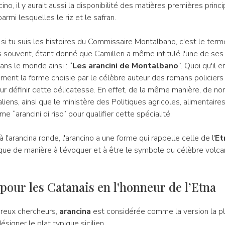
ino, il y aurait aussi la disponibilité des matières premières princi
rmi lesquelles le riz et le safran.
i tu suis les histoires du Commissaire Montalbano, c'est le term
s souvent, étant donné que Camilleri a même intitulé l'une de se
ns le monde ainsi : “
Les arancini de Montalbano
”. Quoi qu'il e
ment la forme choisie par le célèbre auteur des romans policiers
r définir cette délicatesse. En effet, de la même manière, de n
taliens, ainsi que le ministère des Politiques agricoles, alimentaire
e “arancini di riso” pour qualifier cette spécialité.
 l'arancina ronde, l'arancino a une forme qui rappelle celle de l'
Et
que de manière à l'évoquer et à être le symbole du célèbre volca
pour les Catanais en l'honneur de l’Etna
reux chercheurs,
arancina
est considérée comme la version la pl
ésigner le plat typique sicilien.