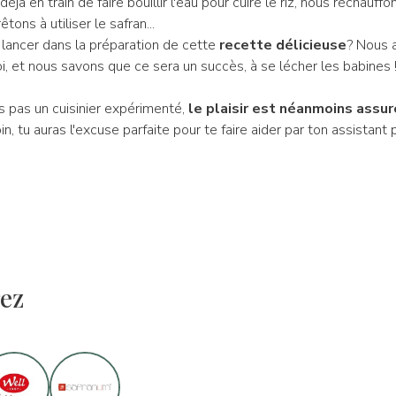
à en train de faire bouillir l'eau pour cuire le riz, nous réchauffo
ons à utiliser le safran...
 lancer dans la préparation de cette
recette délicieuse
? Nous 
i, et nous savons que ce sera un succès, à se lécher les babines 
es pas un cuisinier expérimenté,
le plaisir est néanmoins assur
n, tu auras l'excuse parfaite pour te faire aider par ton assistant p
ez