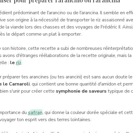
rédient prédominant de l'arancino ou de l'arancina. Il semble en ef
ve son origine à la nécessité de transporter le riz assaisonné av
e la viande lors des chasses et des voyages de Frédéric II. Ainsi,
 dès le départ comme un plat à emporter.
 son histoire, cette recette a subi de nombreuses réinterprétatio
s avons d'étranges réélaborations de la recette originale, mais la
elle :
le
riz
.
ur préparer tes arancines (ou tes arancini) est sans aucun doute l
e le Carnaroli
, qui contient une bonne quantité d'amidon et perm
bien s'unir pour créer cette
symphonie de saveurs
typique de 
'importance du
safran
, qui donne la couleur dorée spéciale et cet
 voyager ton esprit vers des terres lointaines.