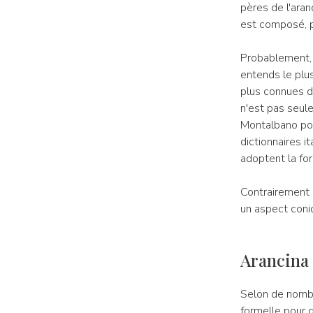
pères de l'aranc
est composé, pa
Probablement, s
entends le plu
plus connues da
n'est pas seule
Montalbano pou
dictionnaires i
adoptent la form
Contrairement à
un aspect coni
Arancina 
Selon de nomb
formelle pour d