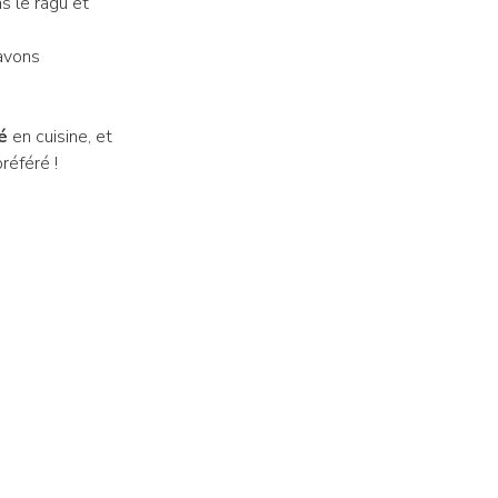
ns le ragù et
avons
!
é
en cuisine, et
référé !