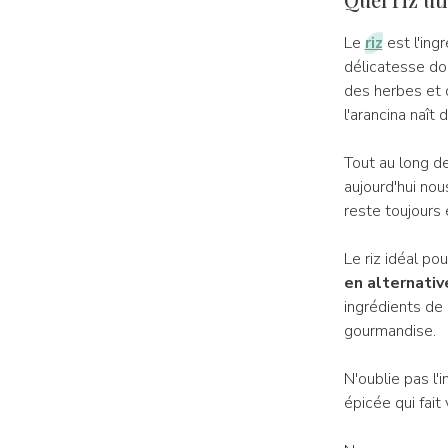
Le
riz
est l'ing
délicatesse doi
des herbes et d
l'arancina naît
Tout au long de
aujourd'hui nou
reste toujours 
Le riz idéal po
en alternativ
ingrédients de 
gourmandise.
N'oublie pas l
épicée qui fait