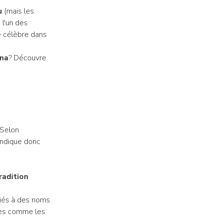
ù
(mais les
 l'un des
re célèbre dans
ina
? Découvre
 Selon
 indique donc
radition
ciés à des noms
abes comme les