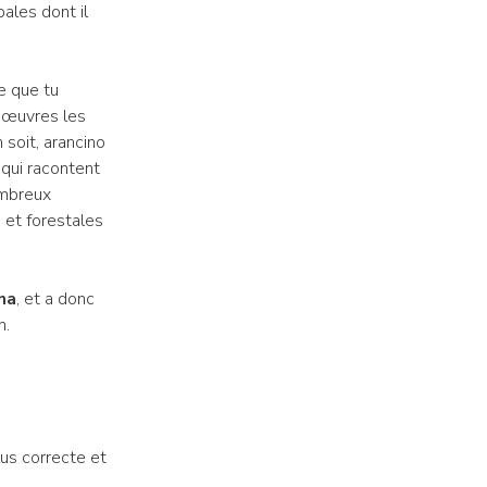
pales dont il
e que tu
s œuvres les
n soit, arancino
 qui racontent
ombreux
s et forestales
na
, et a donc
n.
us correcte et