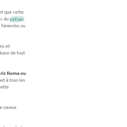
fet que cette
ec du
safran
,
 l'arancino ou
ns et
 base de tout
e
riz Roma ou
et à tous les
cette
te saveur