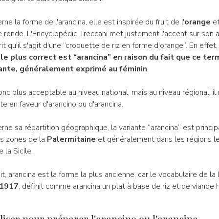
ne la forme de l'arancina, elle est inspirée du fruit de l'
orange
et
 ronde. L'Encyclopédie Treccani met justement l'accent sur son
crit qu'il s'agit d'une “croquette de riz en forme d'orange”. En effet
le plus correct est “arancina” en raison du fait que ce ter
lante, généralement exprimé au féminin
.
nc plus acceptable au niveau national, mais au niveau régional, il 
tte en faveur d'arancino ou d'arancina.
rne sa répartition géographique, la variante “arancina” est princi
es zones de la
Palermitaine
et généralement dans les régions le
 la Sicile.
it, arancina est la forme la plus ancienne, car le vocabulaire de la
1917
, définit comme arancina un plat à base de riz et de viande 
iliser pour préparer l'arancino ou l'arancina