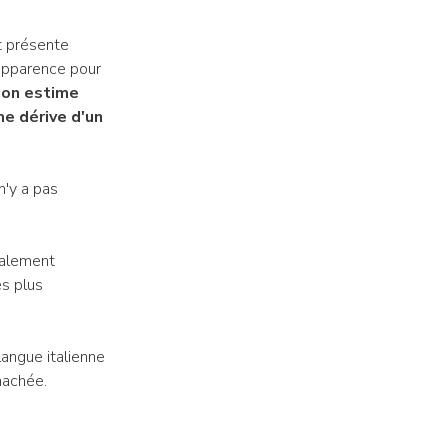
 présente
 apparence pour
,
on estime
me dérive d'un
n'y a pas
palement
s plus
 langue italienne
hachée.