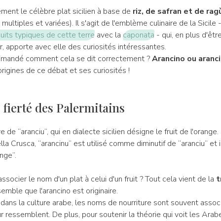
ment le célèbre plat sicilien à base de
riz, de safran et de rag
multiples et variées). Il s'agit de l'emblème culinaire de la Sicile -
its typiques de cette terre
avec la
caponata
- qui, en plus d'êt
, apporte avec elle des curiosités intéressantes.
demandé comment cela se dit correctement ?
Arancino ou aranc
rigines de ce débat et ses curiosités !
 fierté des Palermitains
e de “aranciu”, qui en dialecte sicilien désigne le fruit de l'orange.
la Crusca, “arancinu” est utilisé comme diminutif de “aranciu” et
nge”.
ssocier le nom d'un plat à celui d'un fruit ? Tout cela vient de la
t
 semble que l'arancino est originaire.
 dans la culture arabe, les noms de nourriture sont souvent asso
eur ressemblent. De plus, pour soutenir la théorie qui voit les Ar