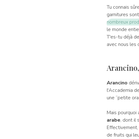
Tu connais sûre
garnitures sont 
nombreux produ
le monde entier
T'es-tu déjà 
avec nous les o
Arancino,
Arancino
dériv
l'Accademia del
une “petite ora
Mais pourquoi a
arabe
, dont il
Effectivement,
de fruits qui l