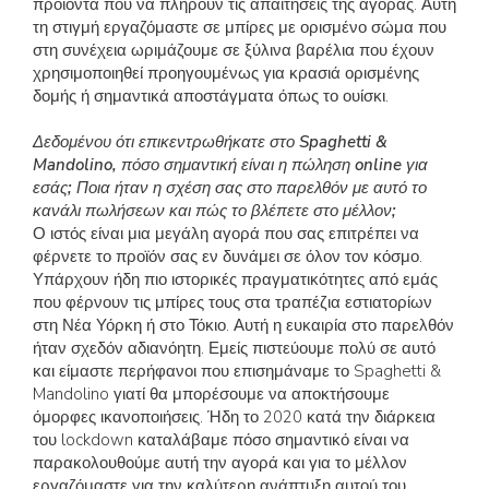
προϊόντα που να πληρούν τις απαιτήσεις της αγοράς. Αυτή
τη στιγμή εργαζόμαστε σε μπίρες με ορισμένο σώμα που
στη συνέχεια ωριμάζουμε σε ξύλινα βαρέλια που έχουν
χρησιμοποιηθεί προηγουμένως για κρασιά ορισμένης
δομής ή σημαντικά αποστάγματα όπως το ουίσκι.
Δεδομένου ότι επικεντρωθήκατε στο Spaghetti &
Mandolino, πόσο σημαντική είναι η πώληση online για
εσάς; Ποια ήταν η σχέση σας στο παρελθόν με αυτό το
κανάλι πωλήσεων και πώς το βλέπετε στο μέλλον;
Ο ιστός είναι μια μεγάλη αγορά που σας επιτρέπει να
φέρνετε το προϊόν σας εν δυνάμει σε όλον τον κόσμο.
Υπάρχουν ήδη πιο ιστορικές πραγματικότητες από εμάς
που φέρνουν τις μπίρες τους στα τραπέζια εστιατορίων
στη Νέα Υόρκη ή στο Τόκιο. Αυτή η ευκαιρία στο παρελθόν
ήταν σχεδόν αδιανόητη. Εμείς πιστεύουμε πολύ σε αυτό
και είμαστε περήφανοι που επισημάναμε το Spaghetti &
Mandolino γιατί θα μπορέσουμε να αποκτήσουμε
όμορφες ικανοποιήσεις. Ήδη το 2020 κατά την διάρκεια
του lockdown καταλάβαμε πόσο σημαντικό είναι να
παρακολουθούμε αυτή την αγορά και για το μέλλον
εργαζόμαστε για την καλύτερη ανάπτυξη αυτού του