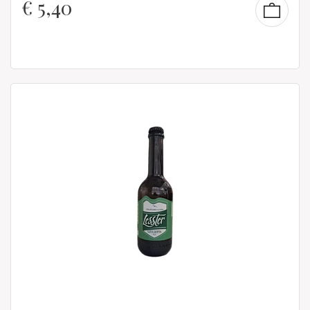
€
5,40