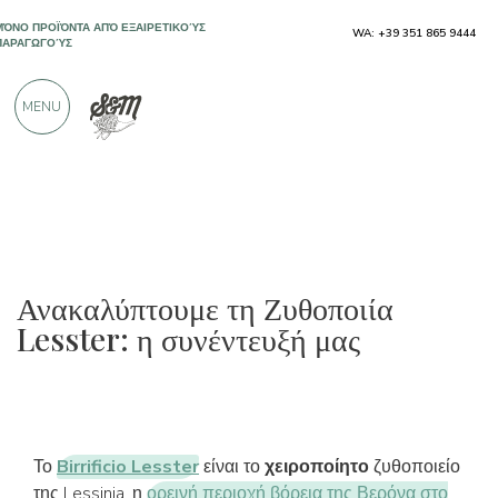
ΜΌΝΟ ΠΡΟΪΌΝΤΑ ΑΠΌ ΕΞΑΙΡΕΤΙΚΟΎΣ
WA: +39 351 865 9444
ΠΑΡΑΓΩΓΟΎΣ
MENU
ΠΆΝΩ ΑΠΌ 900 ΘΕΤΙΚΈΣ ΚΡΙΤΙΚΈΣ
Ανακαλύπτουμε τη Ζυθοποιία
Lesster: η συνέντευξή μας
Το
Birrificio Lesster
είναι το
χειροποίητο
ζυθοποιείο
της Lessinia, η
ορεινή περιοχή βόρεια της Βερόνα στο