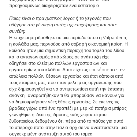
προηγουμένως διαχειριζόταν ένα εστιατόριο.
Ποιος είναι ο πραγματικός λόγος ή το γεγονός που
οδήγησε στη γέννηση αυτής της επιχείρησης και πότε
συνέβη;
Η επιχείρηση ιδρύθηκε σε μια περίοδο όπου η Valpantena,
η κοιλάδα μας, περνούσε από σοβαρή οικονομική κρίση. Η
κοιλάδα ήταν μια σημαντική περιοχή του τομέα του λίθου
και ο ανταγωνισμός από χώρες σε ανάπτυξη είχε
οδηγήσει στο κλείσιμο πολλών εργοστασίων και
εργαστηρίων του κλάδου. Αυτό είχε ως conséquence την
απώλεια πολλών θέσεων εργασίας και έτσι κάποιοι από
τους εταίρους μας, που ήταν μέλη μιας οργάνωσης που
είχε δημιουργηθεί για να αντιμετωπίσει αυτή την έκτακτη
ανάγκη, αναρωτήθηκαν τι θα μπορούσαν να κάνουν για
να δημιουργήσουν νέες θέσεις εργασίας. Σε εκείνες τις
βραδιές γύρω από ένα τραπέζι με μερικά ποτήρια μπίρας
γεννήθηκε η ιδέα της ίδρυσης ενός χειροποίητου
ζυθοποιείου, δεδομένου ότι, πέρα από το πάθος για αυτό
το υπέροχο ποτό, στην Ιταλία άρχισε να αναπτύσσεται μια
συγκεκριμένη ανάπτυξη αυτού του τομέα.