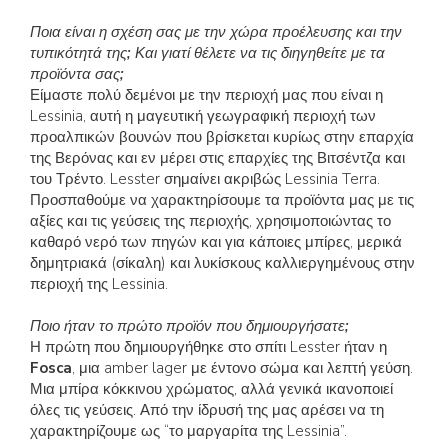
Ποια είναι η σχέση σας με την χώρα προέλευσης και την
τυπικότητά της; Και γιατί θέλετε να τις διηγηθείτε με τα
προϊόντα σας;
Είμαστε πολύ δεμένοι με την περιοχή μας που είναι η
Lessinia, αυτή η μαγευτική γεωγραφική περιοχή των
προαλπικών βουνών που βρίσκεται κυρίως στην επαρχία
της Βερόνας και εν μέρει στις επαρχίες της Βιτσέντζα και
του Τρέντο. Lesster σημαίνει ακριβώς Lessinia Terra.
Προσπαθούμε να χαρακτηρίσουμε τα προϊόντα μας με τις
αξίες και τις γεύσεις της περιοχής, χρησιμοποιώντας το
καθαρό νερό των πηγών και για κάποιες μπίρες, μερικά
δημητριακά (σίκαλη) και λυκίσκους καλλιεργημένους στην
περιοχή της Lessinia.
Ποιο ήταν το πρώτο προϊόν που δημιουργήσατε;
Η πρώτη που δημιουργήθηκε στο σπίτι Lesster ήταν η
Fosca
, μια amber lager με έντονο σώμα και λεπτή γεύση.
Μια μπίρα κόκκινου χρώματος, αλλά γενικά ικανοποιεί
όλες τις γεύσεις. Από την ίδρυσή της μας αρέσει να τη
χαρακτηρίζουμε ως “το μαργαρίτα της Lessinia”.