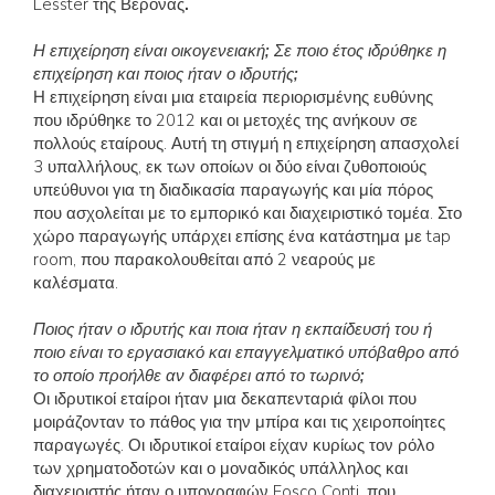
Lesster της Βερόνας
.
Η επιχείρηση είναι οικογενειακή; Σε ποιο έτος ιδρύθηκε η
επιχείρηση και ποιος ήταν ο ιδρυτής;
Η επιχείρηση είναι μια εταιρεία περιορισμένης ευθύνης
που ιδρύθηκε το 2012 και οι μετοχές της ανήκουν σε
πολλούς εταίρους. Αυτή τη στιγμή η επιχείρηση απασχολεί
3 υπαλλήλους, εκ των οποίων οι δύο είναι ζυθοποιούς
υπεύθυνοι για τη διαδικασία παραγωγής και μία πόρος
που ασχολείται με το εμπορικό και διαχειριστικό τομέα. Στο
χώρο παραγωγής υπάρχει επίσης ένα κατάστημα με tap
room, που παρακολουθείται από 2 νεαρούς με
καλέσματα.
Ποιος ήταν ο ιδρυτής και ποια ήταν η εκπαίδευσή του ή
ποιο είναι το εργασιακό και επαγγελματικό υπόβαθρο από
το οποίο προήλθε αν διαφέρει από το τωρινό;
Οι ιδρυτικοί εταίροι ήταν μια δεκαπενταριά φίλοι που
μοιράζονταν το πάθος για την μπίρα και τις χειροποίητες
παραγωγές. Οι ιδρυτικοί εταίροι είχαν κυρίως τον ρόλο
των χρηματοδοτών και ο μοναδικός υπάλληλος και
διαχειριστής ήταν ο υπογραφών Fosco Conti, που