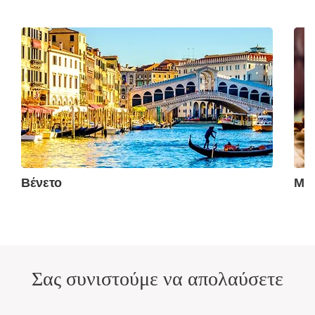
Βένετο
Μπ
Σας συνιστούμε να απολαύσετε