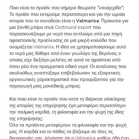
Ποιο είναι το προϊόν που σήμερα θεωρείτε “ναυαρχίδα”;
Το προϊόν που εκτιμούμε περισσότερο και για την ωραία
ιστορία που το συνοδεύει είναι η
Valmarisa
. Πρόκειται για
μια ξανθή μπίρα στυλ Dortmund export που
παρασκευάζουμε με νερό που αντλούμε από μια πηγή
ηφαιστειακής προέλευσης σε μια μικρή κοιλάδα που
ονομάζεται Valmarisa. Η ιδέα να χρησιμοποιήσουμε αυτό
το νερό μας δόθηκε από έναν γεωλόγο της Βερόνας ο
οποίος είχε διεξάγει μελέτες σε αυτά τα ηφαίστεια από
όπου ρέει ένα πραγματικά ειδικό νερό. Οι αναλύσεις που
ακολούθως αναπτύξαμε επιβεβαίωσαν τις εξαιρετικές
οργανωτικές χαρακτηριστικά που προορίζονταν για την
παραγωγή μιας μοναδικής μπίρας.
Και ποιο είναι το προϊόν που κατα τη διάρκεια ολόκληρης
της ιστορίας της επιχείρησης έχει μεταφέρει περισσότερο
την παλμική καρδιά, τη φιλοσοφία και την ψυχή της ίδιας
της επιχείρησης;
Όλα τα προϊόντα μεταφέρουν τη φιλοσοφία και την ψυχή
μας. Η καρδιά και το πάθος τα βάζουμε σε όλες τις
δημιουργίες μας, λέγοντας ότι η Valmarisa, καθώς ήδη έχει