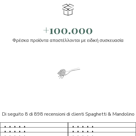
+100.000
Φρέσκα προϊόντα αποστέλλονται με ειδική συσκευασία
Di seguito 8 di 898 recensioni di clienti Spaghetti & Mandolino
5/5
5/5
S*
AR
5/5
5/5
LP
D*
5/5
5/5
Tutto ok. Consegna celere , pacco
M*
esperienza sicuramente positiva,
S*