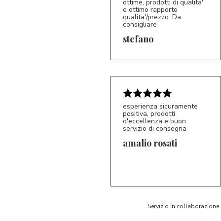
ottime, prodotti di qualita'
e ottimo rapporto
qualita'/prezzo. Da
consigliare
5/5
S*
stefano
esperienza sicuramente
positiva, prodotti
d'eccellenza e buon
servizio di consegna
amalio rosati
5/5
AR
Servizio in collaborazione