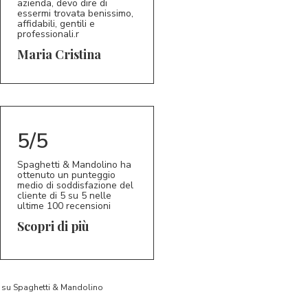
azienda, devo dire di
essermi trovata benissimo,
affidabili, gentili e
professionali.r
5/5
MC
Maria Cristina
5/5
Spaghetti & Mandolino ha
ottenuto un punteggio
medio di soddisfazione del
cliente di 5 su 5 nelle
ultime 100 recensioni
Scopri di più
to su Spaghetti & Mandolino