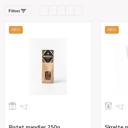
NEW
NEW
Ristet mandler 250g
Skrelte m