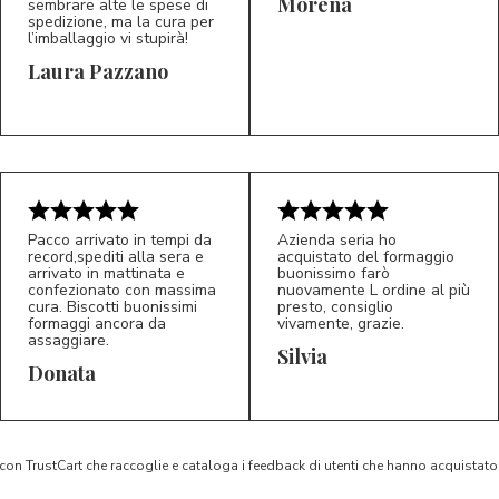
Morena
sembrare alte le spese di
spedizione, ma la cura per
l’imballaggio vi stupirà!
Laura Pazzano
5/5
5/5
LP
M*
Pacco arrivato in tempi da
Azienda seria ho
record,spediti alla sera e
acquistato del formaggio
arrivato in mattinata e
buonissimo farò
confezionato con massima
nuovamente L ordine al più
cura. Biscotti buonissimi
presto, consiglio
formaggi ancora da
vivamente, grazie.
assaggiare.
Silvia
5/5
5/5
D*
S*
Donata
 con TrustCart che raccoglie e cataloga i feedback di utenti che hanno acquista