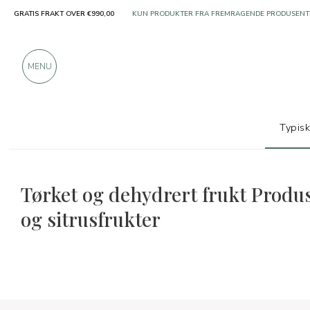
GRATIS FRAKT OVER €990,00
KUN PRODUKTER FRA FREMRAGENDE PRODUSENT
OVER 900 POSITIVE ANMELDELSER
MENU
Typis
Typiske produkter
Frukt og sitrusfrukter
Tørket og dehydrert frukt Produs
og sitrusfrukter