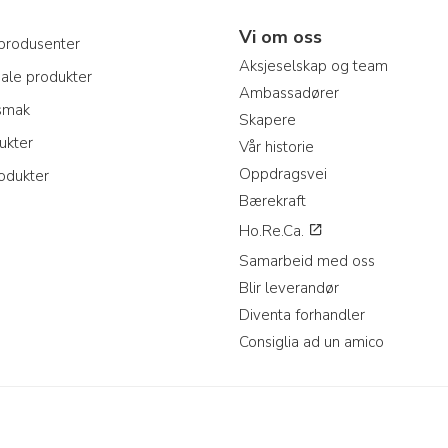
Vi om oss
produsenter
Aksjeselskap og team
nale produkter
Ambassadører
 smak
Skapere
ukter
Vår historie
Oppdragsvei
odukter
Bærekraft
Ho.Re.Ca.
Samarbeid med oss
Blir leverandør
Diventa forhandler
Consiglia ad un amico