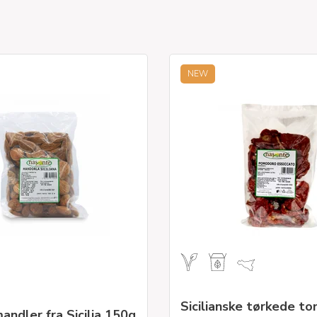
NEW
Sicilianske tørkede t
andler fra Sicilia 150g