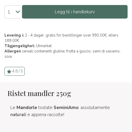
Legg til i handlekurv
Levering i:
2 - 4 dager, gratis for bestillinger over 990,00€, ellers
189,00€
Tilgjengelighet:
Utmerket
Allergen
cereali contenenti glutine,
frutta a guscio,
semi di sesamo,
soia
4.8 / 5
Ristet mandler 250g
Le
Mandorle
tostate
SeminiAmo
: assolutamente
naturali
e appena raccolte!