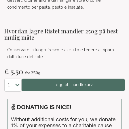
dessert. Ottime anche da mangiare sole o come
condimento per pasta, pesto e insalate.
Hvordan lagre Ristet mandler 250g på best
mulig måte
Conservare in luogo fresco e asciutto e tenere al riparo
dalla luce del sole
€
5,50
for 250g
Legg til i handlekurv
✌ DONATING IS NICE!
Without additional costs for you, we donate
1% of your expenses to a charitable cause