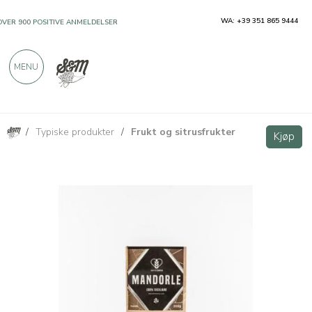
WA: +39 351 865 9444
OVER 900 POSITIVE ANMELDELSER
MENU
/
Typiske produkter
/
Frukt og sitrusfrukter
Ristet mandler 250g
Kjøp
Kjøp