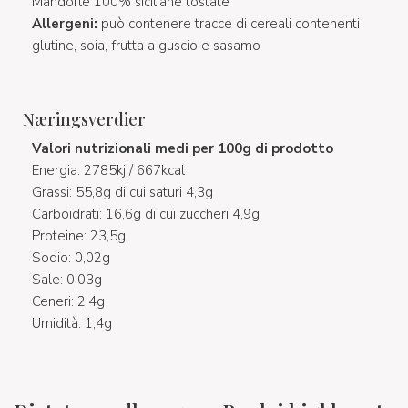
Mandorle 100% siciliane tostate
Allergeni:
può contenere tracce di cereali contenenti
glutine, soia, frutta a guscio e sasamo
Næringsverdier
Valori nutrizionali medi per 100g di prodotto
Energia: 2785kj / 667kcal
Grassi: 55,8g di cui saturi 4,3g
Carboidrati: 16,6g di cui zuccheri 4,9g
Proteine: 23,5g
Sodio: 0,02g
Sale: 0,03g
Ceneri: 2,4g
Umidità: 1,4g