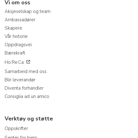
Vi om oss
Aksjeselskap og team
Ambassadører
Skapere
Vår historie
Oppdragsvei
Bærekraft
Ho.Re.Ca.
Samarbeid med oss
Blir leverandør
Diventa forhandler
Consiglia ad un amico
Verktøy og støtte
Oppskrifter
Senter for hjelp