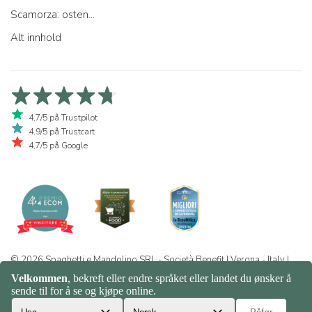
Scamorza: osten...
Alt innhold
4,7/5 på Trustpilot
4,9/5 på Trustcart
4,7/5 på Google
© 2026 Spaghetti e Mandolino SRL - Società Benefit | Verona - Italy |
+39 351 865 9444 | P.I. IT04913730232 | Certificazione BIO: IT-BIO-
016.380-0110744.2026.001 | REA VR-455804 |
Personvern og
informasjonskapsler
|
Sitemap