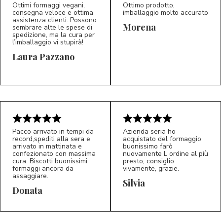
Ottimi formaggi vegani,
Ottimo prodotto,
consegna veloce e ottima
imballaggio molto accurato
assistenza clienti. Possono
Morena
sembrare alte le spese di
spedizione, ma la cura per
l’imballaggio vi stupirà!
Laura Pazzano
5/5
5/5
LP
M*
Pacco arrivato in tempi da
Azienda seria ho
record,spediti alla sera e
acquistato del formaggio
arrivato in mattinata e
buonissimo farò
confezionato con massima
nuovamente L ordine al più
cura. Biscotti buonissimi
presto, consiglio
formaggi ancora da
vivamente, grazie.
assaggiare.
Silvia
5/5
5/5
D*
S*
Donata