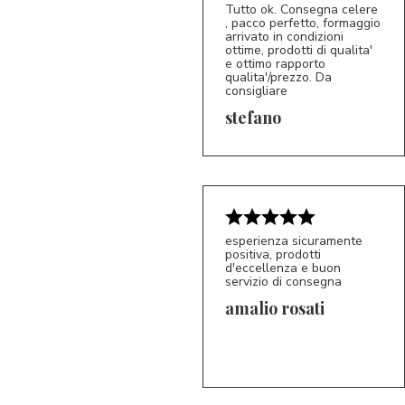
Tutto ok. Consegna celere
, pacco perfetto, formaggio
arrivato in condizioni
ottime, prodotti di qualita'
e ottimo rapporto
qualita'/prezzo. Da
consigliare
5/5
S*
stefano
esperienza sicuramente
positiva, prodotti
d'eccellenza e buon
servizio di consegna
amalio rosati
5/5
AR