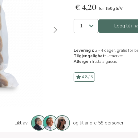
€
4,20
for 150g S/V
Legg til i 
Levering i:
2 - 4 dager, gratis for 
Tilgjengelighet:
Utmerket
Allergen
frutta a guscio
4.8 / 5
Likt av
og til andre 58 personer