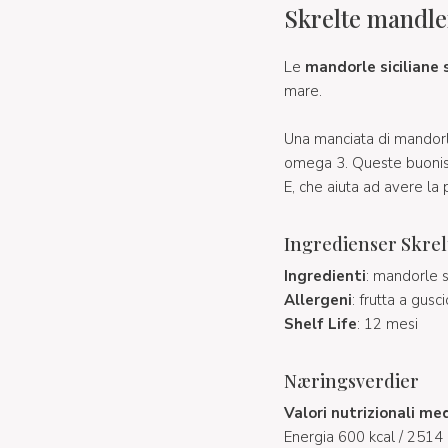
Skrelte mandler
Le
mandorle siciliane 
mare.
Una manciata di mandorle
omega 3. Queste buonissim
E, che aiuta ad avere la
Ingredienser Skrelt
Ingredienti
: mandorle s
Allergeni
: frutta a gusci
Shelf Life
: 12 mesi
Næringsverdier
Valori nutrizionali me
Energia 600 kcal / 2514 