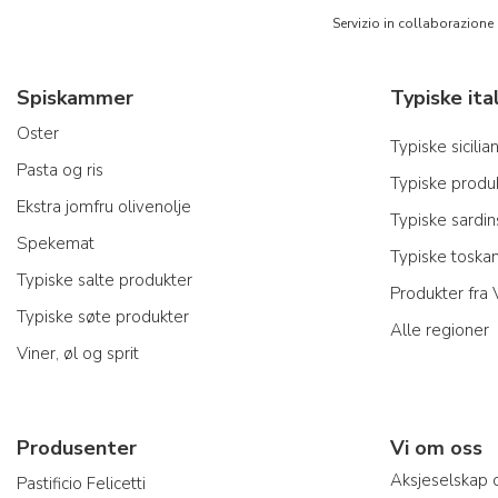
Servizio in collaborazione
Spiskammer
Oster
Typiske sicili
Pasta og ris
Typiske produk
Ekstra jomfru olivenolje
Typiske sardi
Spekemat
Typiske toska
Typiske salte produkter
Produkter fra
Typiske søte produkter
Alle regioner
Viner, øl og sprit
Produsenter
Vi om oss
Aksjeselskap 
Pastificio Felicetti