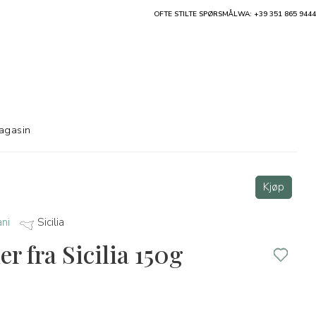
OFTE STILTE SPØRSMÅL
WA: +39 351 865 9444
agasin
Kjøp
ani
Sicilia
r fra Sicilia 150g