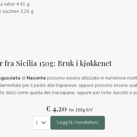
ui saturi 4,41 g
i zuccheri 3,26 g
 fra Sicilia 150g: Bruk i kjøkkenet
sgusciate
di
Nasonte
possono essere utilizzate in numerose ricet
damentale per il pesto alla trapanese, oppure possono essere usate
tte dolci come quella del marzapane, oppure per torte, biscotti e pas
€
4,20
for 150g S/V
Legg til i handlekurv