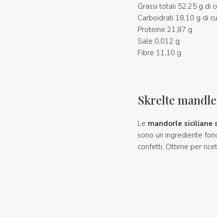
Grassi totali 52,25 g di c
Carboidrati 18,10 g di cu
Proteine 21,87 g
Sale 0,012 g
Fibre 11,10 g
Skrelte mandler
Le
mandorle siciliane
sono un ingrediente fon
confetti. Ottime per rice