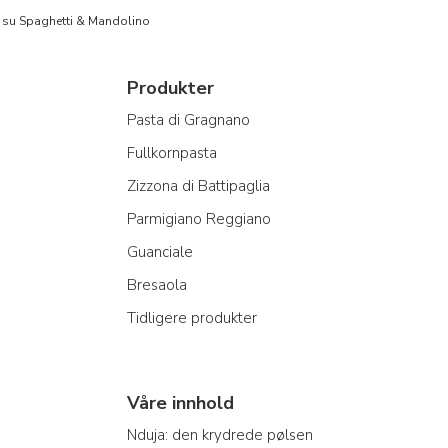
to su Spaghetti & Mandolino
Produkter
Pasta di Gragnano
Fullkornpasta
Zizzona di Battipaglia
Parmigiano Reggiano
Guanciale
Bresaola
Tidligere produkter
Våre innhold
Nduja: den krydrede pølsen