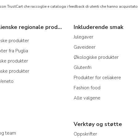
 con TrustCart che raccoglie e cataloga i feedback di utenti che hanno acquista
Typiske italienske regionale produkter
Inkluderende smak
Julegaver
anske produkter
Gaveideer
ter fra Puglia
Økologiske produkter
nske produkter
Glutenfri
nske produkter
Produkter for celiakere
 Veneto
Fashion food
Alle valgene
Verktøy og støtte
og team
Oppskrifter