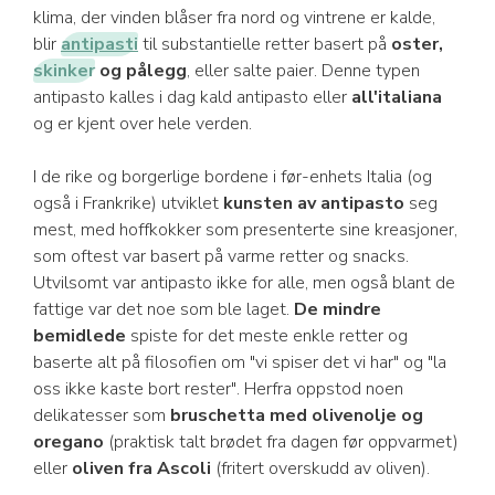
klima, der vinden blåser fra nord og vintrene er kalde,
blir
antipasti
til substantielle retter basert på
oster,
skinker
og pålegg
, eller salte paier. Denne typen
antipasto kalles i dag kald antipasto eller
all'italiana
og er kjent over hele verden.
I de rike og borgerlige bordene i før-enhets Italia (og
også i Frankrike) utviklet
kunsten av antipasto
seg
mest, med hoffkokker som presenterte sine kreasjoner,
som oftest var basert på varme retter og snacks.
Utvilsomt var antipasto ikke for alle, men også blant de
fattige var det noe som ble laget.
De mindre
bemidlede
spiste for det meste enkle retter og
baserte alt på filosofien om "vi spiser det vi har" og "la
oss ikke kaste bort rester". Herfra oppstod noen
delikatesser som
bruschetta med olivenolje og
oregano
(praktisk talt brødet fra dagen før oppvarmet)
eller
oliven fra Ascoli
(fritert overskudd av oliven).