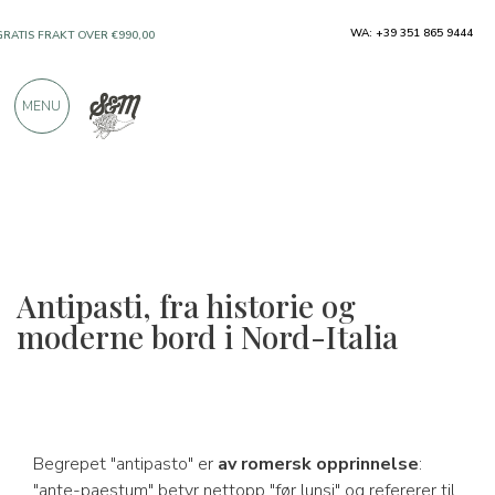
WA: +39 351 865 9444
GRATIS FRAKT OVER €990,00
KUN PRODUKTER FRA FREMRAGENDE
MENU
PRODUSENTER
OVER 900 POSITIVE ANMELDELSER
Antipasti, fra historie og
moderne bord i Nord-Italia
Begrepet "antipasto" er
av romersk opprinnelse
:
"ante-paestum" betyr nettopp "før lunsj" og refererer til