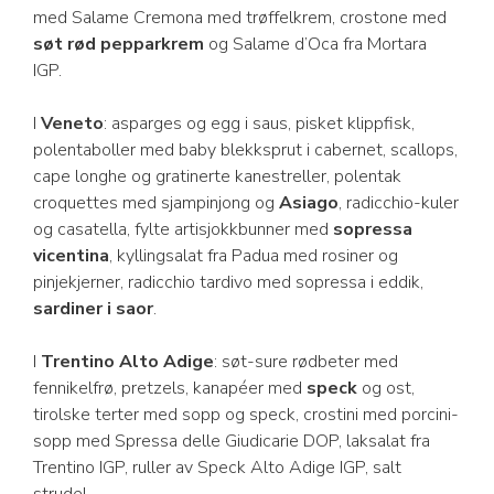
med Salame Cremona med trøffelkrem, crostone med
søt rød pepparkrem
og Salame d’Oca fra Mortara
IGP.
I
Veneto
: asparges og egg i saus, pisket klippfisk,
polentaboller med baby blekksprut i cabernet, scallops,
cape longhe og gratinerte kanestreller, polentak
croquettes med sjampinjong og
Asiago
, radicchio-kuler
og casatella, fylte artisjokkbunner med
sopressa
vicentina
, kyllingsalat fra Padua med rosiner og
pinjekjerner, radicchio tardivo med sopressa i eddik,
sardiner i saor
.
I
Trentino Alto Adige
: søt-sure rødbeter med
fennikelfrø, pretzels, kanapéer med
speck
og ost,
tirolske terter med sopp og speck, crostini med porcini-
sopp med Spressa delle Giudicarie DOP, laksalat fra
Trentino IGP, ruller av Speck Alto Adige IGP, salt