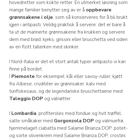
hovedretter som kokte retter. En utmerket løsning som
mange familier benytter seg av er å
oppbevare
grønnsakene i olje
, som så konserveres for å bli brukt
igjen i antipasti. Veldig praktisk å servere: det er bare å
ta ut de marinerte grønnsakene fra krukken og servere
dem med brød, kjeks, grissini eller bruschetta ved siden
av en flott tallerken med skinker.
I Nord-Italia er det et stort antall typer antipasto vi kan
finne på bordet.
I
Piemonte
for eksempel: kål eller savoy-ruller, kjøtt
fra Albese, cruditéer av grønnsaker, kalv med
tunfiskesaus, og de legendariske bruschettaene med
Taleggio DOP
og valnøtter.
I
Lombardia
: profiteroles med fondue og hvit trøffel,
salte småkaker med
Gorgonzola DOP
og valmuefrø,
hjemmelaget ciabatta med Salame Brianza DOP, potet-
og sorte olivenkrem med Salame Brianza DOP, crostini