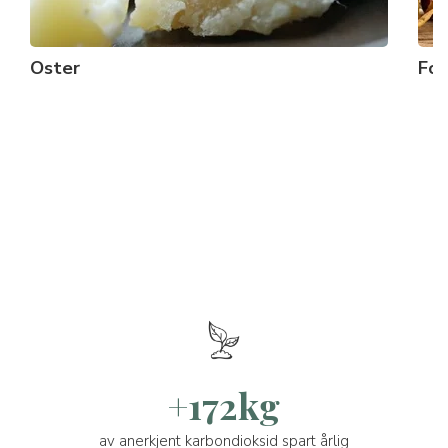
Oster
For
+172kg
av anerkjent karbondioksid spart årlig