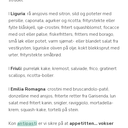
strudel.
I
Liguria
: rå ansjovis med sitron, sild og poteter med
persille, caponata, agurker og ricotta, frityrstekte eller
fylte blåskjell, sjø-crostini, fritert squashblomst, focacce
med ost eller pølse, fiskefritters, fritters med borago,
små løk eller potet, varm sjømat- eller blandet salat fra
vestkysten, liguriske oliven på olje, kokt blekksprut med
urter, frityrstekte småbrød.
I
Friuli
: purreløk kake, kremost, salviade, frico, gratinert
scallops, ricotta-boller.
I
Emilia Romagna
: crostini med bruscandolo-paté,
donzelline med ansjos, friterte retter fra Garisenda, lun
salat med fritert kanin, snigler, raviggiolo, mortadella-
krem, squash-kake, tortelli på stein.
Kon
antipasti
er vi sikre på at
appetitten... vokser