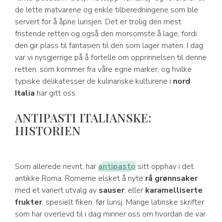
de lette matvarene og enkle tilberedningene som ble
servert for å åpne lunsjen. Det er trolig den mest
fristende retten og også den morsomste å lage, fordi
den gir plass til fantasien til den som lager maten. I dag
var vi nysgjerrige på å fortelle om opprinnelsen til denne
retten, som kommer fra våre egne marker, og hvilke
typiske delikatesser de kulinariske kulturene i
nord
Italia
har gitt oss.
ANTIPASTI ITALIANSKE:
HISTORIEN
Som allerede nevnt, har
antipasto
sitt opphav i det
antikke Roma. Romerne elsket å nyte
rå grønnsaker
med et variert utvalg av
sauser
, eller
karamelliserte
frukter
, spesielt fiken, før lunsj. Mange latinske skrifter
som har overlevd til i dag minner oss om hvordan de var