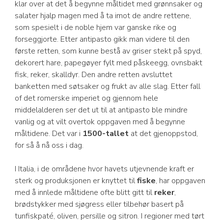
klar over at det å begynne måltidet med grønnsaker og
salater hjalp magen med å ta imot de andre rettene,
som spesielt i de noble hjem var ganske rike og
forseggjorte. Etter antipasto gikk man videre til den
første retten, som kunne bestå av griser stekt på spyd,
dekorert hare, papegøyer fylt med påskeegg, ovnsbakt
fisk, reker, skalldyr. Den andre retten avsluttet
banketten med søtsaker og frukt av alle slag. Etter fall
of det romerske imperiet og gjennom hele
middelalderen ser det ut til at antipasto ble mindre
vanlig og at vilt overtok oppgaven med å begynne
måltidene. Det var i
1500-tallet
at det gjenoppstod,
for så å nå oss i dag.
I Italia, i de områdene hvor havets utjevnende kraft er
sterk og produksjonen er knyttet til
fiske
, har oppgaven
med å innlede måltidene ofte blitt gitt til
reker
,
brødstykker med sjøgress eller tilbehør basert på
tunfiskpaté, oliven, persille og sitron. I regioner med tørt