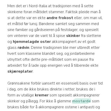
Men det er i Nord-Italia at tradisjonen med å sette
skinkene foran måltidet stammer. Faktisk pleide man å
si at dette var en ekte
andre frokost
eller, om man vil,
et måltid før lunsj. Bøndene samlet seg sammen med
sine familier og gårdseieren på festdager, og spesielt
om vinteren var de vant til å spise
skinker
fra slettene
og
hjemmelagde oster
akkompagnert av et godt
glass
rødvin
. Denne tradisjonen ble mer utbredt etter
hvert som klassene blandet seg, og jordarbeiderne
utnyttet ofte dette pre-måltidet som en pause fra
arbeidet for å lade opp energien ved å tilberede ekte
skjæreplater
.
Grønnsakene forblir uansett en essensiell basis over tid:
i dag, om de ikke brukes direkte i retter, brukes de i
form av utallige
kremer
som spesielt akkompagnerer
skinker og pålegg. For ikke å glemme
mostarde
som
brukes både for å akkompagnere ostene i antipasti og