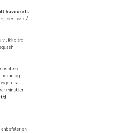
ll hovedrett
er, men husk å
 vil ikke tro
squash,
ronsaften.
 timian og
lingen fra
par minutter
tt
!
i anbefaler en