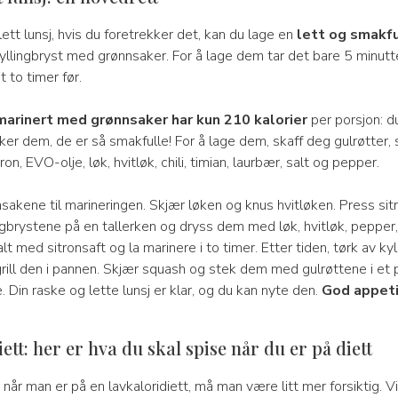
lett lunsj, hvis du foretrekker det, kan du lage en
lett og smakfu
yllingbryst med grønnsaker. For å lage dem tar det bare 5 minutt
t to timer før.
marinert med grønnsaker har kun 210 kalorier
per porsjon: du
er dem, de er så smakfulle! For å lage dem, skaff deg gulrøtter, 
tron, EVO-olje, løk, hvitløk, chili, timian, laurbær, salt og pepper.
akene til marineringen. Skjær løken og knus hvitløken. Press sit
gbrystene på en tallerken og dryss dem med løk, hvitløk, pepper,
lt med sitronsaft og la marinere i to timer. Etter tiden, tørk av kyl
rill den i pannen. Skjær squash og stek dem med gulrøttene i et 
 Din raske og lette lunsj er klar, og du kan nyte den.
God appeti
iett: her er hva du skal spise når du er på diett
t: når man er på en lavkaloridiett, må man være litt mer forsiktig. V