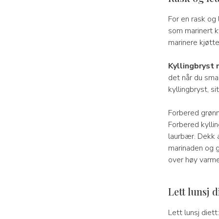
For en rask og 
som marinert k
marinere kjøtte
Kyllingbryst 
det når du smak
kyllingbryst, si
Forbered grønns
Forbered kyllin
laurbær. Dekk a
marinaden og g
over høy varme.
Lett lunsj d
Lett lunsj diet