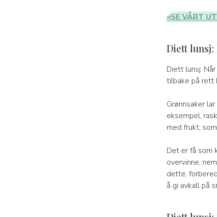
»SE VÅRT UT
Diett lunsj:
Diett lunsj: N
tilbake på rett
Grønnsaker lar 
eksempel, rask
med frukt, so
Det er få som k
overvinne, nem
dette, forbere
å gi avkall på 
Diett lunsj: