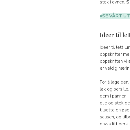
stek i ovnen.
S
»SE VÅRT U
Ideer til let
Ideer til lett lu
oppskrifter med
oppskriften vi 
er veldig næring
For å lage den,
løk og persille
dem i pannen i
olje og stek d
tilsette en øse
sausen, og tilb
dryss litt persi