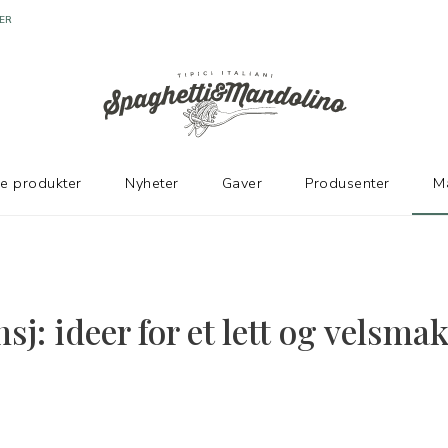
ER
ke produkter
Nyheter
Gaver
Produsenter
M
nsj: ideer for et lett og velsm