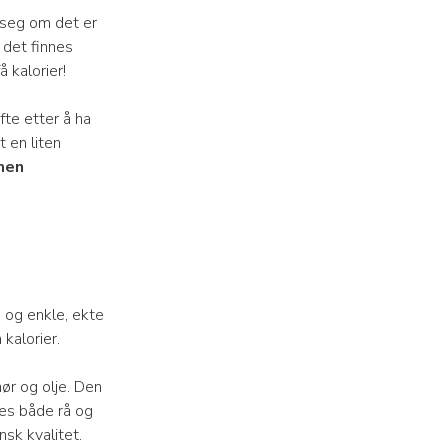
n seg om det er
 det finnes
 kalorier!
fte etter å ha
t en liten
men
i og enkle, ekte
kalorier.
ør og olje. Den
kes både rå og
nsk kvalitet.