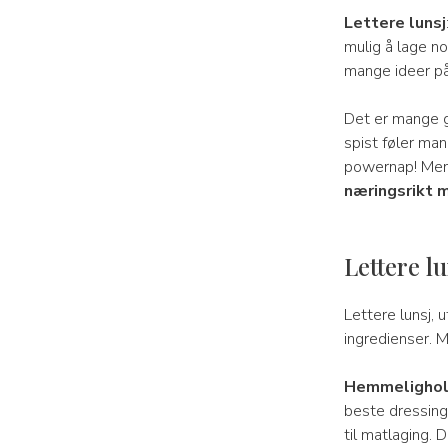
Lettere lunsj
mulig å lage no
mange ideer på
Det er mange gr
spist føler man 
powernap! Men 
næringsrikt m
Lettere l
Lettere lunsj, 
ingredienser. M
Hemmelighold
beste dressinge
til matlaging. D