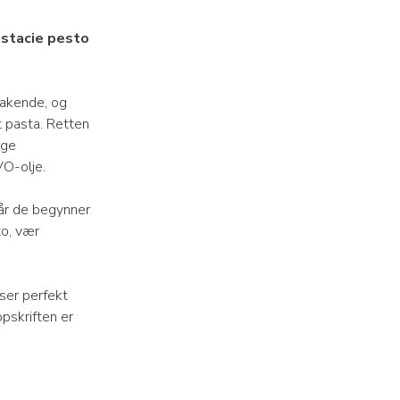
istacie pesto
makende, og
t pasta. Retten
nge
VO-olje.
når de begynner
o, vær
ser perfekt
pskriften er