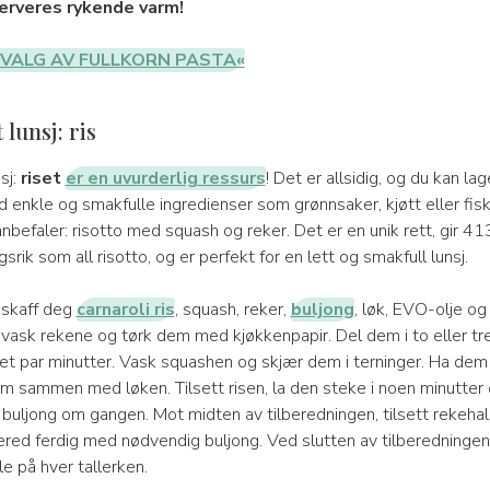
erveres rykende varm!
TVALG AV FULLKORN PASTA«
t lunsj: ris
nsj:
riset
er en uvurderlig ressurs
! Det er allsidig, og du kan lag
 enkle og smakfulle ingredienser som grønnsaker, kjøtt eller fisk
anbefaler: risotto med squash og reker. Det er en unik rett, gir 41
srik som all risotto, og er perfekt for en lett og smakfull lunsj.
 skaff deg
carnaroli ris
, squash, reker,
buljong
, løk, EVO-olje og
, vask rekene og tørk dem med kjøkkenpapir. Del dem i to eller tr
 et par minutter. Vask squashen og skjær dem i terninger. Ha de
em sammen med løken. Tilsett risen, la den steke i noen minutter
 buljong om gangen. Mot midten av tilberedningen, tilsett rekeha
ered ferdig med nødvendig buljong. Ved slutten av tilberedningen
lle på hver tallerken.