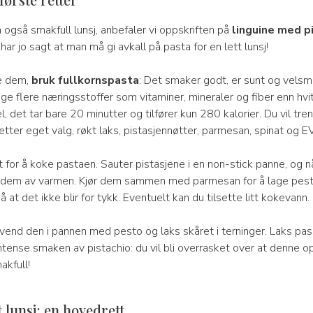
 også smakfull lunsj, anbefaler vi oppskriften på
linguine med p
 har jo sagt at man må gi avkall på pasta for en lett lunsj!
e dem,
bruk fullkornspasta
: Det smaker godt, er sunt og vels
e flere næringsstoffer som vitaminer, mineraler og fiber enn hvi
l, det tar bare 20 minutter og tilfører kun 280 kalorier. Du vil tre
etter eget valg, røkt laks, pistasjennøtter, parmesan, spinat og E
 for å koke pastaen. Sauter pistasjene i en non-stick panne, og 
ta dem av varmen. Kjør dem sammen med parmesan for å lage pest
t det ikke blir for tykk. Eventuelt kan du tilsette litt kokevann.
 vend den i pannen med pesto og laks skåret i terninger. Laks pas
tense smaken av pistachio: du vil bli overrasket over at denne op
akfull!
t lunsj: en hovedrett