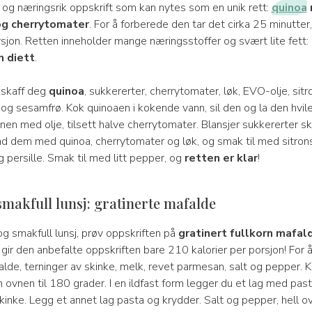
 og næringsrik oppskrift som kan nytes som en unik rett:
quinoa
og cherrytomater
. For å forberede den tar det cirka 25 minutter
rsjon. Retten inneholder mange næringsstoffer og svært lite fett:
n diett
.
 skaff deg
quinoa
, sukkererter, cherrytomater, løk, EVO-olje, sitro
og sesamfrø. Kok quinoaen i kokende vann, sil den og la den hvile
nen med olje, tilsett halve cherrytomater. Blansjer sukkererter sk
d dem med quinoa, cherrytomater og løk, og smak til med sitronsa
persille. Smak til med litt pepper, og
retten er klar
!
smakfull lunsj: gratinerte mafalde
og smakfull lunsj, prøv oppskriften på
gratinert fullkorn mafal
t, gir den anbefalte oppskriften bare 210 kalorier per porsjon! For 
alde, terninger av skinke, melk, revet parmesan, salt og pepper. 
m ovnen til 180 grader. I en ildfast form legger du et lag med pas
skinke. Legg et annet lag pasta og krydder. Salt og pepper, hell 