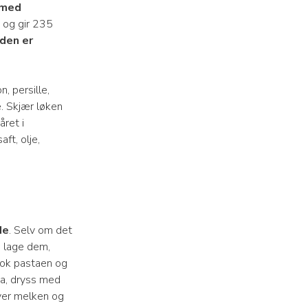
med
, og gir 235
den er
n, persille,
. Skjær løken
året i
ft, olje,
de
. Selv om det
å lage dem,
Kok pastaen og
ta, dryss med
over melken og