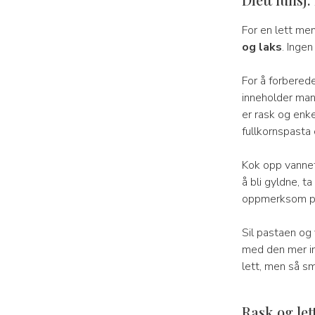
For en lett men
og laks
. Ingen
For å forbered
inneholder mang
er rask og enke
fullkornspasta 
Kok opp vannet
å bli gyldne, 
oppmerksom på a
Sil pastaen og
med den mer in
lett, men så sm
Rask og let