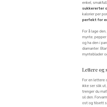
enkel, smakfull
sukkererter 
kalorier per po
perfekt for e
For å lage den,
mynte, pepper 
og ha den i pan
diamanter. Blan
mynteblader og 
Lettere og 
For en lettere 
ikke ser slik u
trenger du maf
sil den. Forvar
ost og tilsett 