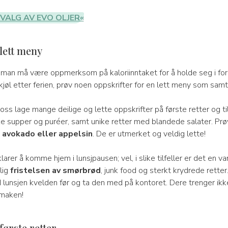
VALG AV EVO OLJER«
 lett meny
år man må være oppmerksom på kaloriinntaket for å holde seg i f
 kjøl etter ferien, prøv noen oppskrifter for en lett meny som samti
oss lage mange deilige og lette oppskrifter på første retter og ti
e supper og puréer, samt unike retter med blandede salater. Pr
m
avokado eller appelsin
. De er utmerket og veldig lette!
larer å komme hjem i lunsjpausen; vel, i slike tilfeller er det en v
lig
fristelsen av smørbrød
, junk food og sterkt krydrede retter
d lunsjen kvelden før og ta den med på kontoret. Dere trenger ik
smaken!
 første retter