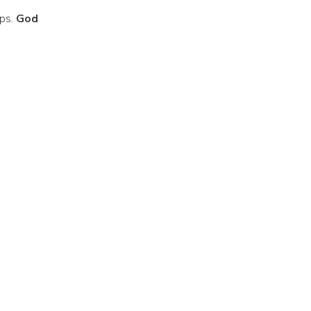
ips.
God