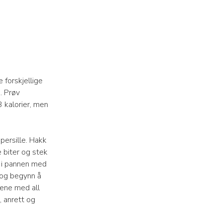
e forskjellige
. Prøv
3 kalorier, men
 persille. Hakk
e biter og stek
m i pannen med
 og begynn å
lene med all
, anrett og