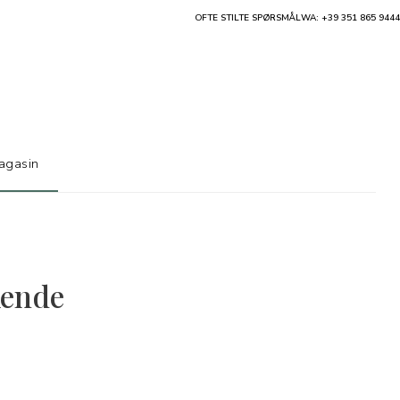
OFTE STILTE SPØRSMÅL
WA: +39 351 865 9444
agasin
akende