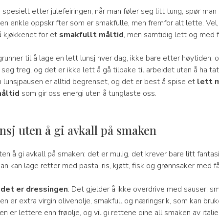
: spesielt etter julefeiringen, når man føler seg litt tung, spør ma
en enkle oppskrifter som er smakfulle, men fremfor alt lette. Vel,
 kjøkkenet for et
smakfullt måltid
, men samtidig lett og med få
unner til å lage en lett lunsj hver dag, ikke bare etter høytiden: o
seg treg, og det er ikke lett å gå tilbake til arbeidet uten å ha tat
lunsjpausen er alltid begrenset, og det er best å spise et
lett 
åltid
som gir oss energi uten å tunglaste oss.
unsj uten å gi avkall på smaken
uten å gi avkall på smaken: det er mulig, det krever bare litt fantas
an kan lage retter med pasta, ris, kjøtt, fisk og grønnsaker med få 
et er dressingen
: Det gjelder å ikke overdrive med sauser, sm
n er extra virgin olivenolje, smakfull og næringsrik, som kan bru
en er lettere enn frøolje, og vil gi rettene dine all smaken av italie