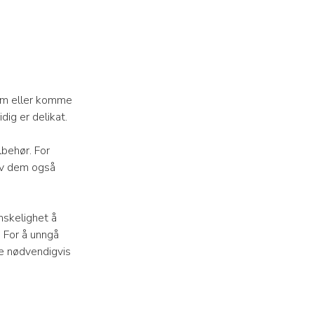
orm eller komme
dig er delikat.
lbehør. For
øv dem også
anskelighet å
. For å unngå
ke nødvendigvis