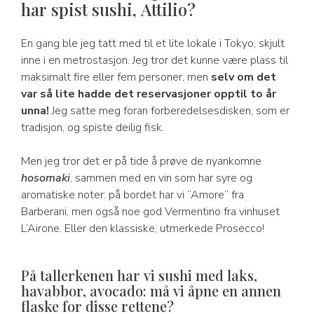
har spist sushi, Attilio?
En gang ble jeg tatt med til et lite lokale i Tokyo, skjult
inne i en metrostasjon. Jeg tror det kunne være plass til
maksimalt fire eller fem personer, men
selv om det
var så lite hadde det reservasjoner opptil to år
unna!
Jeg satte meg foran forberedelsesdisken, som er
tradisjon, og spiste deilig fisk.
Men jeg tror det er på tide å prøve de nyankomne
hosomaki
, sammen med en vin som har syre og
aromatiske noter: på bordet har vi “Amore” fra
Barberani, men også noe god Vermentino fra vinhuset
L’Airone. Eller den klassiske, utmerkede Prosecco!
På tallerkenen har vi sushi med laks,
havabbor, avocado: må vi åpne en annen
flaske for disse rettene?