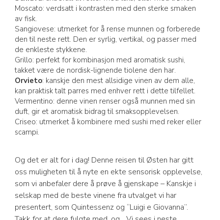
Moscato: verdsatt i kontrasten med den sterke smaken
av fisk.
Sangiovese: utmerket for å rense munnen og forberede
den til neste rett. Den er syrlig, vertikal, og passer med
de enkleste stykkene.
Grillo: perfekt for kombinasjon med aromatisk sushi,
takket være de nordisk-lignende tiolene den har.
Orvieto
: kanskje den mest allsidige vinen av dem alle,
kan praktisk talt parres med enhver rett i dette tilfellet.
Vermentino: denne vinen renser også munnen med sin
duft, gir et aromatisk bidrag til smaksopplevelsen.
Criseo: utmerket å kombinere med sushi med reker eller
scampi.
Og det er alt for i dag! Denne reisen til Østen har gitt
oss muligheten til å nyte en ekte sensorisk opplevelse,
som vi anbefaler dere å prøve å gjenskape – Kanskje i
selskap med de beste vinene fra utvalget vi har
presentert, som Quintessenz og “Luigi e Giovanna”.
Takk for at dere fulgte med, og... Vi sees i neste