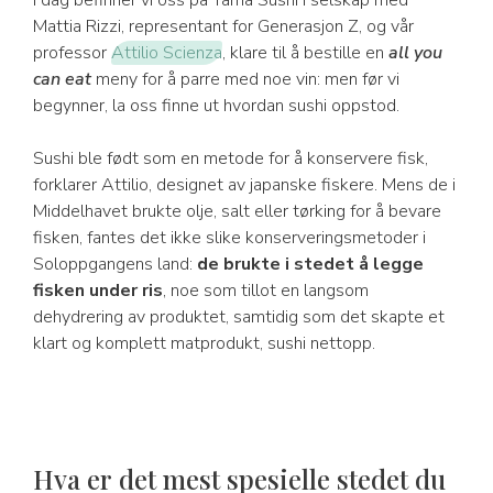
I dag befinner vi oss på Yama Sushi i selskap med
Mattia Rizzi, representant for Generasjon Z, og vår
professor
Attilio Scienza
, klare til å bestille en
all you
can eat
meny for å parre med noe vin: men før vi
begynner, la oss finne ut hvordan sushi oppstod.
Sushi ble født som en metode for å konservere fisk,
forklarer Attilio, designet av japanske fiskere. Mens de i
Middelhavet brukte olje, salt eller tørking for å bevare
fisken, fantes det ikke slike konserveringsmetoder i
Soloppgangens land:
de brukte i stedet å legge
fisken under ris
, noe som tillot en langsom
dehydrering av produktet, samtidig som det skapte et
klart og komplett matprodukt, sushi nettopp.
Hva er det mest spesielle stedet du