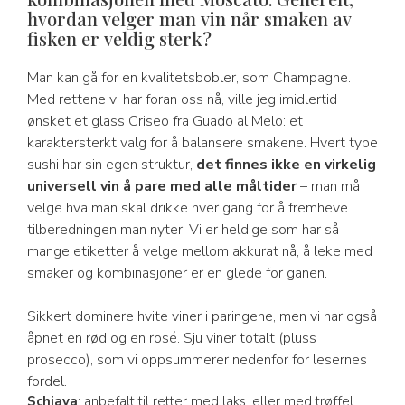
hvordan velger man vin når smaken av
fisken er veldig sterk?
Man kan gå for en kvalitetsbobler, som Champagne.
Med rettene vi har foran oss nå, ville jeg imidlertid
ønsket et glass Criseo fra Guado al Melo: et
karaktersterkt valg for å balansere smakene. Hvert type
sushi har sin egen struktur,
det finnes ikke en virkelig
universell vin å pare med alle måltider
– man må
velge hva man skal drikke hver gang for å fremheve
tilberedningen man nyter. Vi er heldige som har så
mange etiketter å velge mellom akkurat nå, å leke med
smaker og kombinasjoner er en glede for ganen.
Sikkert dominere hvite viner i paringene, men vi har også
åpnet en rød og en rosé. Sju viner totalt (pluss
prosecco), som vi oppsummerer nedenfor for lesernes
fordel.
Schiava
: anbefalt til retter med laks, eller med trøffel.