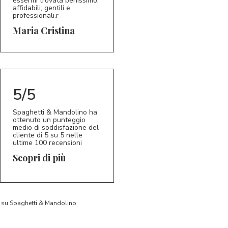
essermi trovata benissimo,
affidabili, gentili e
professionali.r
Maria Cristina
5/5
Spaghetti & Mandolino ha
ottenuto un punteggio
medio di soddisfazione del
cliente di 5 su 5 nelle
ultime 100 recensioni
Scopri di più
to su Spaghetti & Mandolino