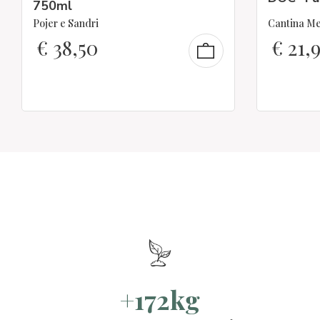
750ml
Pojer e Sandri
Cantina M
€
38,50
€
21,
+172kg