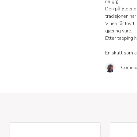
mugg).
Den påfølgende
tradisjonen har
Vinen får lov t
gjæring vare.
Etter tapping h
En skatt som 
Corneli