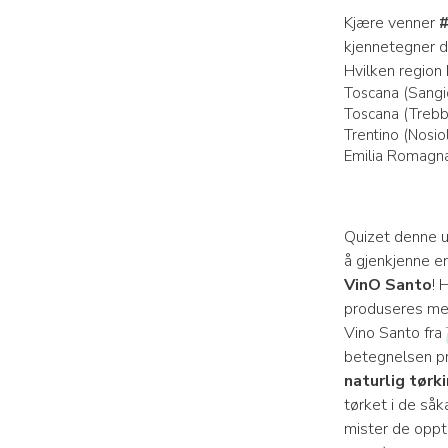
Kjære venner
#
kjennetegner
Hvilken region
Toscana (Sangi
Toscana (Trebb
Trentino (Nosio
Emilia Romagna
Quizet denne u
å gjenkjenne e
VinO Santo
! 
produseres me
Vino Santo fra
betegnelsen p
naturlig tørk
tørket i de såk
mister de oppt