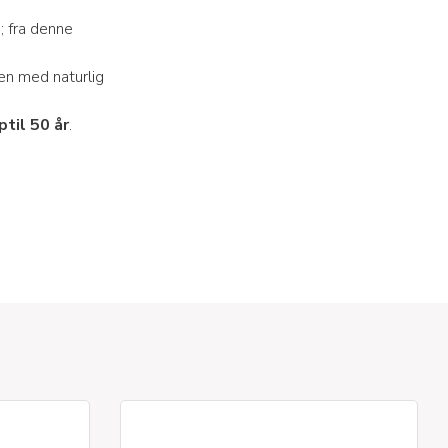
; fra denne
sen med naturlig
til 50 år
.