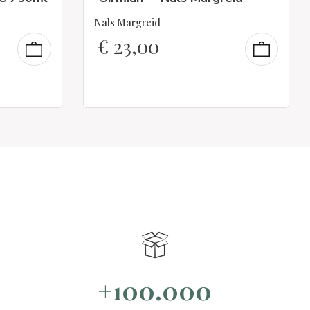
Nals Margreid
€
23,00
+100.000