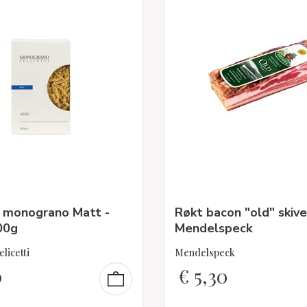
i monograno Matt -
Røkt bacon "old" skive
00g
Mendelspeck
elicetti
Mendelspeck
0
€
5,30