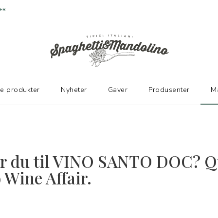
ER
ke produkter
Nyheter
Gaver
Produsenter
M
r du til VINO SANTO DOC? Qu
 Wine Affair.