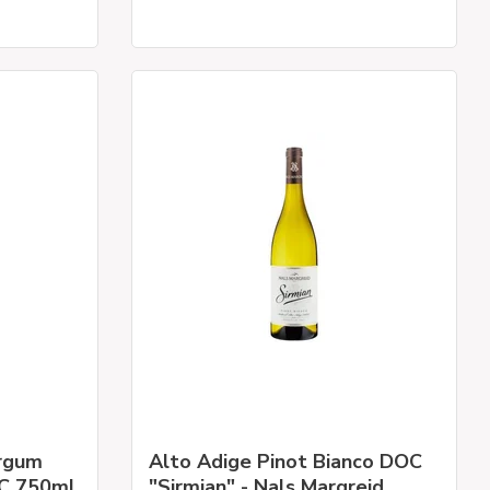
urgum
Alto Adige Pinot Bianco DOC
C 750ml
"Sirmian" - Nals Margreid