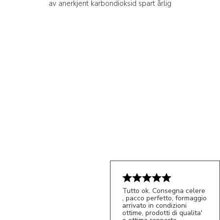
av anerkjent karbondioksid spart årlig
Tutto ok. Consegna celere
, pacco perfetto, formaggio
5/5
arrivato in condizioni
S*
ottime, prodotti di qualita'