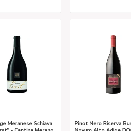
ige Meranese Schiava
Pinot Nero Riserva B
st" - Cantina Merano
Novum Alto Adige DO