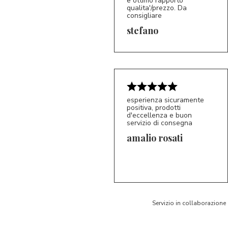
e ottimo rapporto
qualita'/prezzo. Da
consigliare
stefano
esperienza sicuramente
positiva, prodotti
5/5
d'eccellenza e buon
AR
servizio di consegna
amalio rosati
Servizio in collaborazione