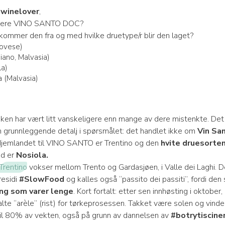
winelover
,
 dere VINO SANTO DOC?
 kommer den fra og med hvilke druetype/r blir den laget?
ovese)
iano, Malvasia)
la)
 (Malvasia)
ken har vært litt vanskeligere enn mange av dere mistenkte. Det
n grunnleggende detalj i spørsmålet: det handlet ikke om
Vin Sa
Hjemlandet til VINO SANTO er Trentino og den
hvite druesorte
d er
Nosiola.
Trentino
vokser mellom Trento og Gardasjøen, i Valle dei Laghi. D
residi
#SlowFood
og kalles også “passito dei passiti”, fordi den 
ing som varer lenge
. Kort fortalt: etter sen innhøsting i oktober,
alte “arèle” (rist) for tørkeprosessen. Takket være solen og vinde
il 80% av vekten, også på grunn av dannelsen av
#botrytiscine