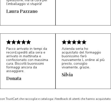
spedizione, ma la cura per
l’imballaggio vi stupirà!
Laura Pazzano
Pacco arrivato in tempi da
Azienda seria ho
record,spediti alla sera e
acquistato del formaggio
5/5
5/5
arrivato in mattinata e
buonissimo farò
D*
S*
confezionato con massima
nuovamente L ordine al più
cura. Biscotti buonissimi
presto, consiglio
formaggi ancora da
vivamente, grazie.
assaggiare.
Silvia
Donata
 con TrustCart che raccoglie e cataloga i feedback di utenti che hanno acquista