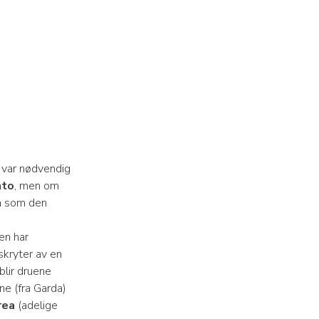
 var nødvendig
nto
, men om
n
som den
en har
skryter av en
 blir druene
ne (fra Garda)
rea
(adelige