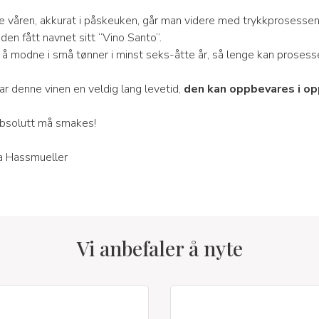
 våren, akkurat i påskeuken, går man videre med trykkprosessen
 den fått navnet sitt “Vino Santo”.
il å modne i små tønner i minst seks-åtte år, så lenge kan proses
ar denne vinen en veldig lang levetid,
den kan oppbevares i opp
absolutt må smakes!
a Hassmueller
Vi anbefaler å nyte