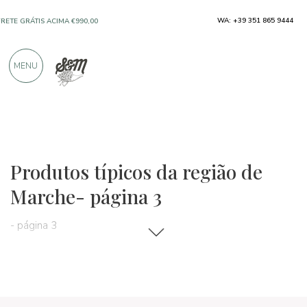
WA: +39 351 865 9444
FRETE GRÁTIS ACIMA €990,00
SOMENTE PRODUTOS DE EXCELENTES
MENU
FABRICANTES
MAIS DE 900 AVALIAÇÕES POSITIVAS
Regiões
marca
Produtos típicos da região de
Marche- página 3
- página 3