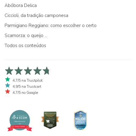
Abóbora Delica
Ciccioli, da tradição camponesa
Parmigiano Reggiano: como escolher o certo
Scamorza: o queijo ...
Todos os conteúdos
4,7/5 na Trustpilot
4,9/5 na Trustcart
4,7/5 no Google