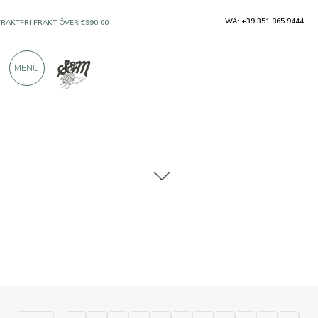
WA: +39 351 865 9444
FRAKTFRI FRAKT ÖVER €990,00
ENDAST PRODUKTER FRÅN UTMÄRKTA
MENU
TILLVERKARE
ÖVER 900 POSITIVA RECENSIONER
Typiska produkter
Ostar