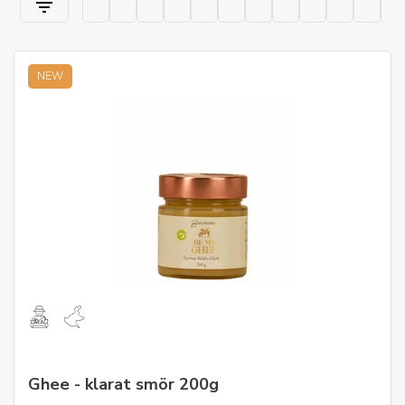
NEW
Ghee - klarat smör 200g