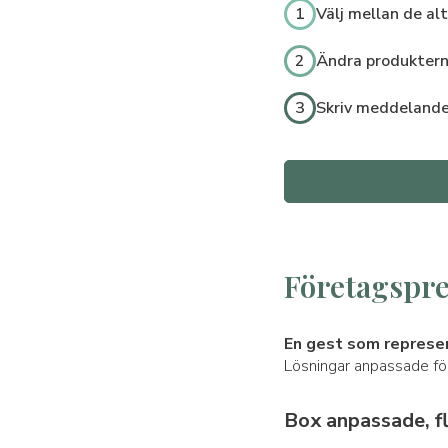
1
Välj mellan de al
2
Ändra produktern
3
Skriv meddeland
Företagspre
En gest som represen
Lösningar anpassade för
Box anpassade, f