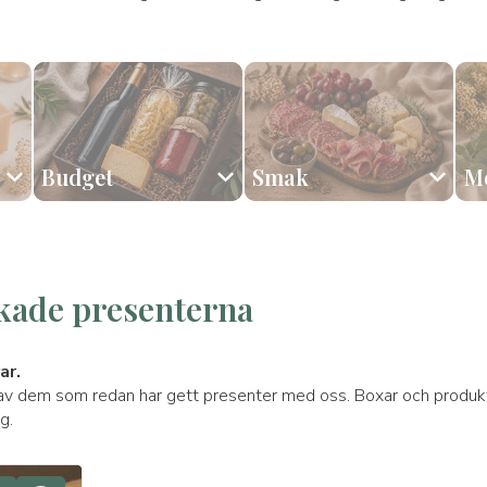
Budget
Smak
Mo
ro
onserverad kött
👨🏻 Pappa
🥂 Årsdag
💰 Mellan 60 och 98 euro
🎅🏻 Jul
🎂 Sötsaker
🕊️ Påsk
💰 Mer än 99 euro
🍝 Pasta
🎓 Grad
kade presenterna
ar.
av dem som redan har gett presenter med oss. Boxar och produkt
g.