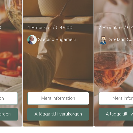
0
4 Produkter / € 49.00
7 Produkter / € 
Stefano Bugamelli
Stefano Co
on
Mera information
Mera info
korgen
A lägga till i varukorgen
A lägga till i