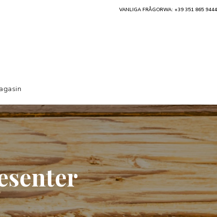
VANLIGA FRÅGOR
WA: +39 351 865 9444
agasin
esenter