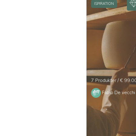
ISPIRATION
7 Produkter / € 99.0
Fabio De vecchi