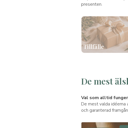
presenten.
Tillfälle
🎉 Födelsedag
💰 Mindre än 59 eu
🧀 Ostar
👩🏻 Mamma
🥩 K
De mest äls
Val som alltid funger
De mest valda idéerna 
och garanterad framgån