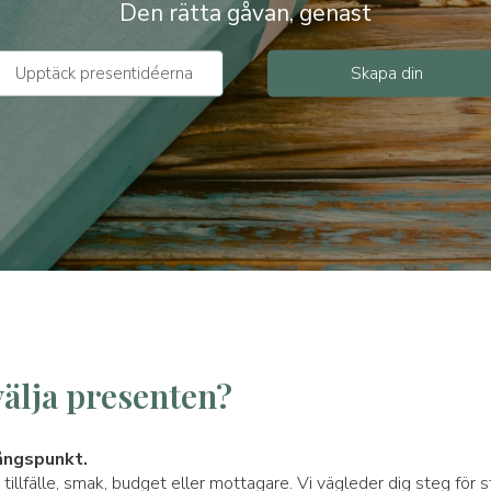
Den rätta gåvan, genast
Upptäck presentidéerna
Skapa din
välja presenten?
ångspunkt.
ja: tillfälle, smak, budget eller mottagare. Vi vägleder dig steg för s