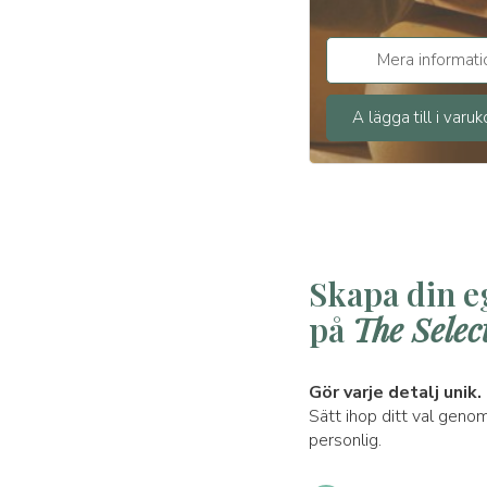
Mera informati
A lägga till i varu
Skapa din e
på
The Select
Gör varje detalj unik.
Sätt ihop ditt val genom
personlig.