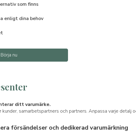
ternativ som finns
a enligt dina behov
et
Börja nu
senter
terar ditt varumärke.
 kunder, samarbetspartners och partners. Anpassa varje detalj och
lera försändelser och dedikerad varumärkning