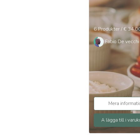
6 Produkter / € 34.0
Fabio De vecchi
Mera informati
A lägga till i varu