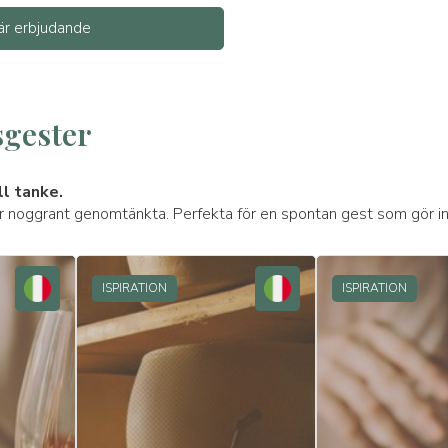
r erbjudande
sgester
ll tanke.
är noggrant genomtänkta. Perfekta för en spontan gest som gör in
ISPIRATION
ISPIRATION