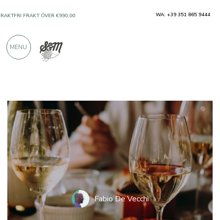
WA: +39 351 865 9444
FRAKTFRI FRAKT ÖVER €990,00
ENDAST PRODUKTER FRÅN UTMÄRKTA
MENU
TILLVERKARE
ÖVER 900 POSITIVA RECENSIONER
Fabio De Vecchi