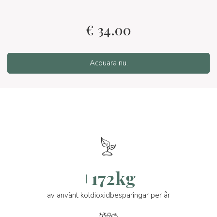
€
34.00
Acquara nu.
+172kg
av använt koldioxidbesparingar per år