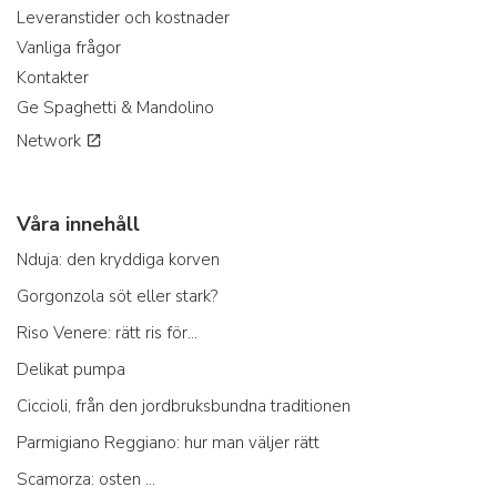
Leveranstider och kostnader
Vanliga frågor
Kontakter
Ge Spaghetti & Mandolino
Network
Våra innehåll
Nduja: den kryddiga korven
Gorgonzola söt eller stark?
Riso Venere: rätt ris för...
Delikat pumpa
Ciccioli, från den jordbruksbundna traditionen
Parmigiano Reggiano: hur man väljer rätt
Scamorza: osten ...