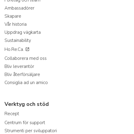
Företag och team
Ambassadörer
Skapare
Vår historia
Uppdrag vägkarta
Sustainability
Ho.Re.Ca.
Collaborera med oss
Bliv leverantör
Bliv återförsäljare
Consiglia ad un amico
Verktyg och stöd
Recept
Centrum för support
Strumenti per sviluppatori