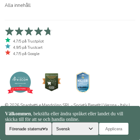
Alla innehåll
4,7/5 på Trustpilot
4,9/5 på Trustcart
4,7/5 på Google
© 2026 Spaghetti e Mandolino SRL - Società Benefit | Verona - Italy |
+39 351 865 9444 | P.I. IT04913730232 | Certificazione BIO: IT-BIO-
016.380-0110744.2026.001 | REA VR-455804 |
Integritet och
cookiepolicy
|
Sitemap