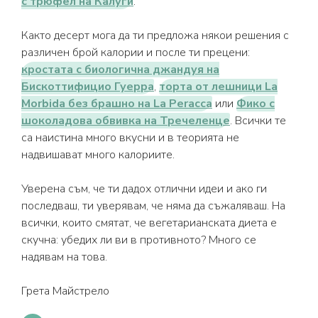
с трюфел на Калуги
.
Както десерт мога да ти предложа някои решения с
различен брой калории и после ти прецени:
кростата с биологична джандуя на
Бискоттифицио Гуерра
,
торта от лешници La
Morbida без брашно на La Peracca
или
Фико с
шоколадова обвивка на Тречеленце
. Всички те
са наистина много вкусни и в теорията не
надвишават много калориите.
Уверена съм, че ти дадох отлични идеи и ако ги
последваш, ти уверявам, че няма да съжаляваш. На
всички, които смятат, че вегетарианската диета е
скучна: убедих ли ви в противното? Много се
надявам на това.
Грета Майстрело