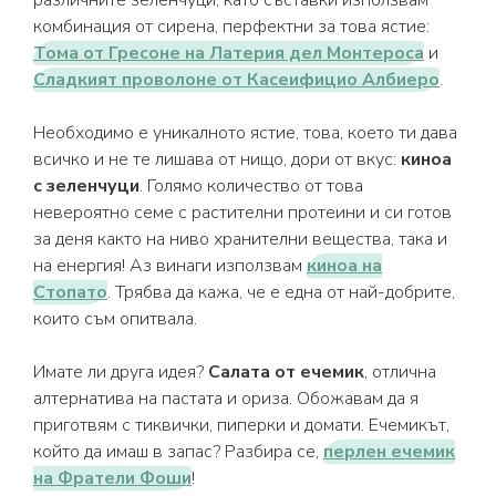
различните зеленчуци, като съставки използвам
комбинация от сирена, перфектни за това ястие:
Тома от Гресоне на Латерия дел Монтероса
и
Сладкият проволоне от Касеифицио Албиеро
.
Необходимо е уникалното ястие, това, което ти дава
всичко и не те лишава от нищо, дори от вкус:
киноа
с зеленчуци
. Голямо количество от това
невероятно семе с растителни протеини и си готов
за деня както на ниво хранителни вещества, така и
на енергия! Аз винаги използвам
киноа на
Стопато
. Трябва да кажа, че е една от най-добрите,
които съм опитвала.
Имате ли друга идея?
Салата от ечемик
, отлична
алтернатива на пастата и ориза. Обожавам да я
приготвям с тиквички, пиперки и домати. Ечемикът,
който да имаш в запас? Разбира се,
перлен ечемик
на Фратели Фоши
!