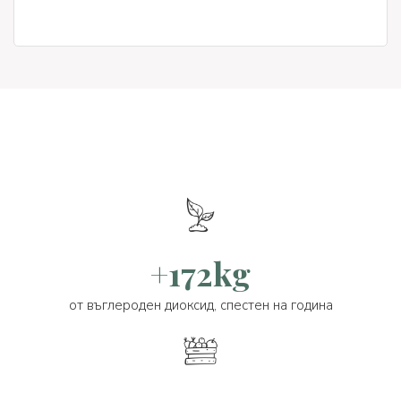
+172kg
от въглероден диоксид, спестен на година