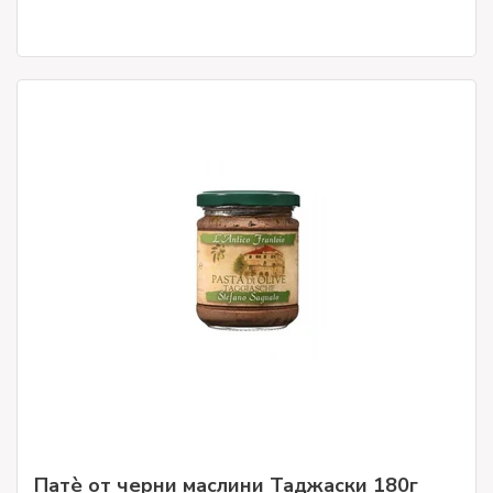
Патè от черни маслини Таджаски 180г