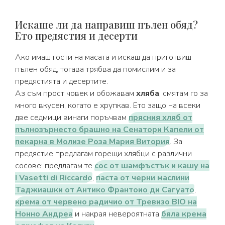
Искаше ли да направиш пълен обяд?
Ето предястия и десерти
Ако имаш гости на масата и искаш да приготвиш
пълен обяд, тогава трябва да помислим и за
предястията и десертите.
Аз съм прост човек и обожавам
хляба
, смятам го за
много вкусен, когато е хрупкав. Ето защо на всеки
две седмици винаги поръчвам
прясния хляб от
пълнозърнесто брашно на Сенатори Капели от
пекарна в Молизе Роза Мария Витория
. За
предястие предлагам горещи хлябци с различни
сосове: предлагам те
сос от шамфъстък и кашу на
I Vasetti di Riccardo
,
паста от черни маслини
Таджиашки от Антико Франтоио ди Сагуато
,
крема от червено радичио от Тревизо BIO на
Нонно Андреа
и накрая невероятната
бяла крема