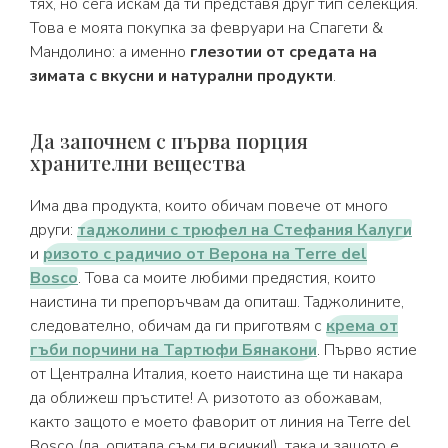
тях, но сега искам да ти представя друг тип селекция.
Това е моята покупка за февруари на Спагети &
Мандолино: а именно
глезотии от средата на
зимата с вкусни и натурални продукти
.
Да започнем с първа порция
хранителни вещества
Има два продукта, които обичам повече от много
други:
таджолини с трюфел на Стефания Калуги
и
ризото с радичио от Верона на Terre del
Bosco
. Това са моите любими предястия, които
наистина ти препоръчвам да опиташ. Таджолините,
следователно, обичам да ги приготвям с
крема от
гъби порчини на Тартюфи Бянакони
. Първо ястие
от Централна Италия, което наистина ще ти накара
да оближеш пръстите! А ризотото аз обожавам,
както защото е моето фаворит от линия на Terre del
Bosco (да, опитала съм ги всички!), така и защото е