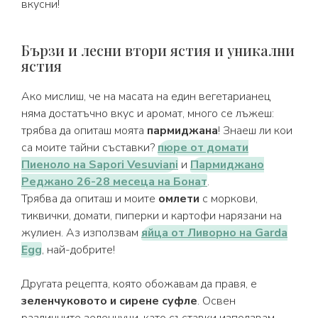
вкусни!
Бързи и лесни втори ястия и уникални
ястия
Ако мислиш, че на масата на един вегетарианец
няма достатъчно вкус и аромат, много се лъжеш:
трябва да опиташ моята
пармиджана
! Знаеш ли кои
са моите тайни съставки?
пюре от домати
Пиеноло на Sapori Vesuviani
и
Пармиджано
Реджано 26-28 месеца на Бонат
.
Трябва да опиташ и моите
омлети
с моркови,
тиквички, домати, пиперки и картофи нарязани на
жулиен. Аз използвам
яйца от Ливорно на Garda
Egg
, най-добрите!
Другата рецепта, която обожавам да правя, е
зеленчуковото и сирене суфле
. Освен