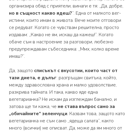
организира обяд с приятели, винаги е тя: „Да, добре,
но в същност какво ядеш?
“. Една от малкото вег-
истини, които имам в живота. Вече моите отговори
се редуват. Когато се чувствам решителна, просто
издавам: „Какво не ям, искаш да кажеш!“. Когато
обаче съм в настроение за разговори, любезно
предупреждавам събеседника: „Ммх, колко време
имаш?“.
Да, защото
списъкът с вкусотии, които част от
тази диета, е дълъг
: разгръщам свитъка, който,
между здравословна храна и малко удоволствие,
разкрива тайната. И така, какво яде една
вегетарианка? Не искам да изглеждам банално, и
затова ще ти кажа, че
не става въпрос само за
„обичайните“ зеленчуци
. Казвам това, защото като
вегетарианка не съм само „ядеща салата“, както
много (всички) ме описват. Да, може да ям много от