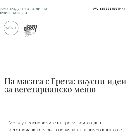
САМО ПРОДУКТИ ОТ ОТЛИЧНИ
WA: +39 351 865 9444
ПРОИЗВОДИТЕЛИ
MENU
OЩЕ 900 ПОЛОЖИТЕЛНИ ОТЗИВИ
На масата с Грета: вкусни идеи
за вегетарианско меню
Между неоспоримите въпроси, които една
вегетарианка редовно получава, например когато се