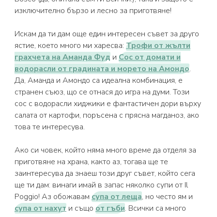
изключително бързо и лесно за приготвяне!
Искам да ти дам още един интересен съвет за друго
ястие, което много ми харесва:
Трофи от жълти
грахчета на Аманда Фуд
и
Сос от домати и
водорасли от градината и морето на Амондо
.
Да, Аманда и Амондо са идеална комбинация, е
странен съюз, що се отнася до игра на думи. Този
сос с водорасли хиджики е фантастичен дори върху
салата от картофи, поръсена с прясна магданоз, ако
това те интересува.
Ако си човек, който няма много време да отделя за
приготвяне на храна, както аз, тогава ще те
заинтересува да знаеш този друг съвет, който сега
ще ти дам: винаги имай в запас няколко супи от Il
Poggio! Аз обожавам
супа от леща
, но често ям и
супа от нахут
и също
от гъби
. Всички са много