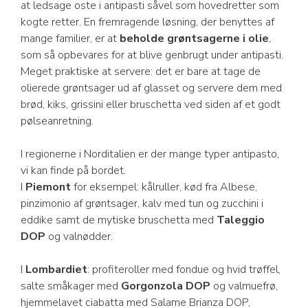
at ledsage oste i antipasti såvel som hovedretter som
kogte retter. En fremragende løsning, der benyttes af
mange familier, er at
beholde grøntsagerne i olie
,
som så opbevares for at blive genbrugt under antipasti.
Meget praktiske at servere: det er bare at tage de
olierede grøntsager ud af glasset og servere dem med
brød, kiks, grissini eller bruschetta ved siden af et godt
pølseanretning.
I regionerne i Norditalien er der mange typer antipasto,
vi kan finde på bordet.
I
Piemont
for eksempel: kålruller, kød fra Albese,
pinzimonio af grøntsager, kalv med tun og zucchini i
eddike samt de mytiske bruschetta med
Taleggio
DOP
og valnødder.
I
Lombardiet
: profiteroller med fondue og hvid trøffel,
salte småkager med
Gorgonzola DOP
og valmuefrø,
hjemmelavet ciabatta med Salame Brianza DOP,