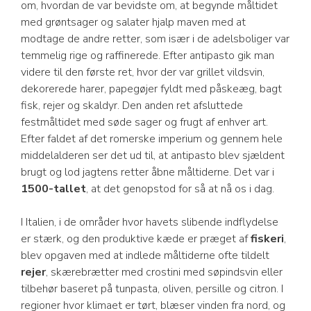
om, hvordan de var bevidste om, at begynde måltidet
med grøntsager og salater hjalp maven med at
modtage de andre retter, som især i de adelsboliger var
temmelig rige og raffinerede. Efter antipasto gik man
videre til den første ret, hvor der var grillet vildsvin,
dekorerede harer, papegøjer fyldt med påskeæg, bagt
fisk, rejer og skaldyr. Den anden ret afsluttede
festmåltidet med søde sager og frugt af enhver art.
Efter faldet af det romerske imperium og gennem hele
middelalderen ser det ud til, at antipasto blev sjældent
brugt og lod jagtens retter åbne måltiderne. Det var i
1500-tallet
, at det genopstod for så at nå os i dag.
I Italien, i de områder hvor havets slibende indflydelse
er stærk, og den produktive kæde er præget af
fiskeri
,
blev opgaven med at indlede måltiderne ofte tildelt
rejer
, skærebrætter med crostini med søpindsvin eller
tilbehør baseret på tunpasta, oliven, persille og citron. I
regioner hvor klimaet er tørt, blæser vinden fra nord, og