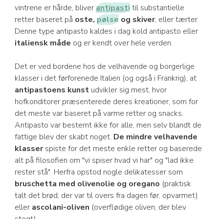
vintrene er hårde, bliver
antipasti
til substantielle
retter baseret på
oste,
pølse
og skiver
, eller tærter.
Denne type antipasto kaldes i dag kold antipasto eller
italiensk måde
og er kendt over hele verden.
Det er ved bordene hos de velhavende og borgerlige
klasser i det førforenede Italien (og også i Frankrig), at
antipastoens kunst
udvikler sig mest, hvor
hofkonditorer præsenterede deres kreationer, som for
det meste var baseret på varme retter og snacks.
Antipasto var bestemt ikke for alle, men selv blandt de
fattige blev der skabt noget.
De mindre velhavende
klasser
spiste for det meste enkle retter og baserede
alt på filosofien om "vi spiser hvad vi har" og "lad ikke
rester stå". Herfra opstod nogle delikatesser som
bruschetta med olivenolie og oregano
(praktisk
talt det brød, der var til overs fra dagen før, opvarmet)
eller
ascolani-oliven
(overflødige oliven, der blev