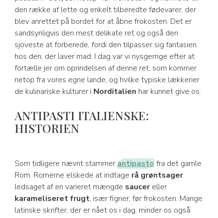
den række af lette og enkelt tilberedte fødevarer, der
blev anrettet på bordet for at åbne frokosten. Det er
sandsynligvis den mest delikate ret og også den
sjoveste at forberede, fordi den tilpasser sig fantasien
hos den, der laver mad. I dag var vi nysgerrige efter at
fortælle jer om oprindelsen af denne ret, som kommer
netop fra vores egne lande, og hvilke typiske lækkerier
de kulinariske kulturer i
Norditalien
har kunnet give os.
ANTIPASTI ITALIENSKE:
HISTORIEN
Som tidligere nævnt stammer
antipasto
fra det gamle
Rom. Romerne elskede at indtage
rå grøntsager
ledsaget af en varieret mængde
saucer
eller
karameliseret frugt
, især figner, før frokosten. Mange
latinske skrifter, der er nået os i dag, minder os også