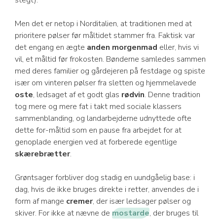
stegt).
Men det er netop i Norditalien, at traditionen med at
prioritere pølser før måltidet stammer fra. Faktisk var
det engang en ægte
anden morgenmad
eller, hvis vi
vil, et måltid før frokosten. Bønderne samledes sammen
med deres familier og gårdejeren på festdage og spiste
især om vinteren pølser fra sletten og hjemmelavede
oste
, ledsaget af et godt glas
rødvin
. Denne tradition
tog mere og mere fat i takt med sociale klassers
sammenblanding, og landarbejderne udnyttede ofte
dette for-måltid som en pause fra arbejdet for at
genoplade energien ved at forberede egentlige
skærebrætter
.
Grøntsager forbliver dog stadig en uundgåelig base: i
dag, hvis de ikke bruges direkte i retter, anvendes de i
form af mange
cremer
, der især ledsager pølser og
skiver. For ikke at nævne de
mostarde
, der bruges til