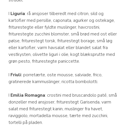
strudel.
I
Liguria
: rå ansjoser tilberedt med citron, sild og
kartofler med persille, caponata, agurker og ostekage,
friturestegte eller fyldte muslinger, havcrostini,
friturestegte zucchini blomster, små brød med ost eller
pølse, friturestegt torsk, friturestegt borage, små løg
eller kartofler, varm havsalat eller blandet salat fra
vestkysten, olivette liguri i olie, kogt blæksprutte med
grøn pesto, friturestegte paniccette.
I
Friuli
: porretærte, oste mousse, salviade, frico,
gratinerede kammuslinger, ricotta bombolotti.
I
Emilia Romagna
: crostini med bruscandolo paté, små
donzeller med ansjoser, friturestegt Garisenda, varm
salat med friturestegt kanin, muslinger fra havet,
raviggiolo, mortadella mousse, tærte med zucchini,
tortelli på pladen.