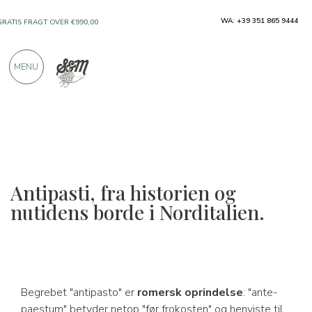
WA: +39 351 865 9444
GRATIS FRAGT OVER €990,00
KUN PRODUKTER FRA FREMRAGENDE
MENU
PRODUCENTER
OVER 900 POSITIVE ANMELDELSER
Antipasti, fra historien og
nutidens borde i Norditalien.
Begrebet "antipasto" er
romersk oprindelse
: "ante-
paestum" betyder netop "før frokosten" og henviste til