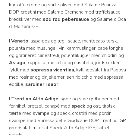
kartoffelcreme og sorte oliven med Salame Brianza
DOP, crostini med Salame Cremona med trøffelsauce,
brødskiver med
sød rød pebersauce
og Salame d'Oca
di Mortara IGP.
I
Veneto
: asparges og æg i sauce, mantecato torsk,
polenta med muslinge i vin, kammuslinger, cape longhe
og gratineret canestrelli, polentakugler med chiodini og
Asiago
, kuppel af radicchio og casatella, jordskokker
fyldt med
sopressa vicentina
, kyllingesalat fra Padova
med rosiner og pinjekerner, sen ridicchio med sopressa i
eddike,
sardiner i saor
.
I
Trentino Alto Adige
: søde og sure rødbeder med
fennikel, bretzel, canapé med
speck
og ost, tirolsk
tærte med svampe og speck, crostini med porcini
svampe med Spressa delle Giudicarie DOP, Trentino IGP
ørredsalat, ruller af Speck Alto Adige IGP, saltet