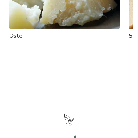
Oste
Sal