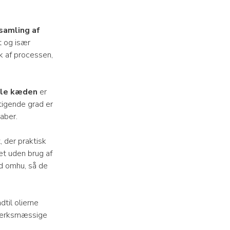
dsamling af
t og især
k af processen,
ele kæden
er
stigende grad er
kaber.
, der praktisk
set uden brug af
ed omhu, så de
dtil olierne
dværksmæssige