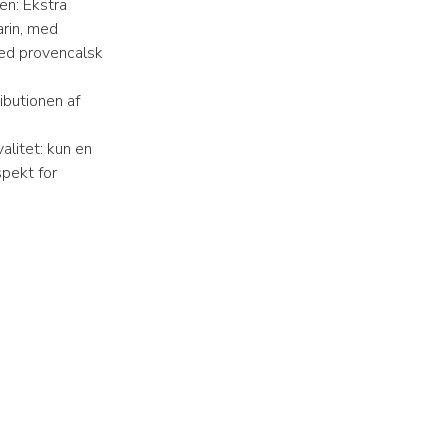
en: Ekstra
arin, med
med provencalsk
ributionen af
alitet: kun en
spekt for