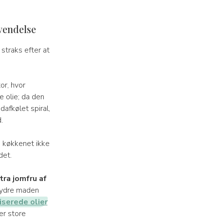
nvendelse
straks efter at
or, hvor
olie; da den
afkølet spiral,
.
i køkkenet ikke
det.
tra jomfru af
krydre maden
serede olier
er store