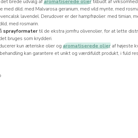
 det brede udvalg af
aromatiserede olier
tilbudt af virksomhed
lie med dild, med Malvarosa geranium, med vild mynte, med rosm
ovencalsk lavendel. Derudover er der hampfrøolier: med timian, 
dild, med rosmarin.
så
sprayformater
til de ekstra jomfru olivenolier, for at lette dist
 det bruges som krydderi.
ducerer kun æteriske olier og
aromatiserede olier
af højeste kv
behandling kan garantere et unikt og værdifuldt produkt, i fuld re
ò