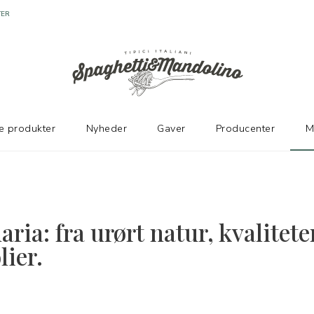
TER
e produkter
Nyheder
Gaver
Producenter
M
ria: fra urørt natur, kvalitete
lier.