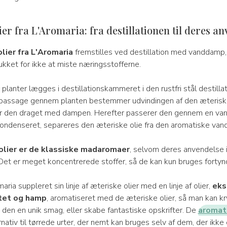
ier fra L'Aromaria: fra destillationen til deres a
lier fra L'Aromaria
fremstilles ved destillation med vanddamp, 
ukket for ikke at miste næringsstofferne.
lanter lægges i destillationskammeret i den rustfri stål destillat
assage gennem planten bestemmer udvindingen af den æteriske 
iver den draget med dampen. Herefter passerer den gennem en vand
kondenseret, separeres den æteriske olie fra den aromatiske vand
olier er de klassiske madaromaer
, selvom deres anvendelse 
 Det er meget koncentrerede stoffer, så de kan kun bruges fortyn
aria suppleret sin linje af æteriske olier med en linje af olier,
eks
itet og hamp
, aromatiseret med de æteriske olier, så man kan 
 den en unik smag, eller skabe fantastiske opskrifter. De
aromati
rnativ til tørrede urter, der nemt kan bruges selv af dem, der ikke 