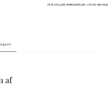
OFTE STILLEDE SPØRGSMÅL
WA: +39 351 865 9444
agasin
n af