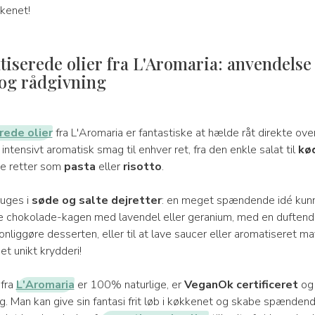
kkenet!
iserede olier fra L'Aromaria: anvendelse 
og rådgivning
rede olier
fra L'Aromaria er fantastiske at hælde råt direkte over
 intensivt aromatisk smag til enhver ret, fra den enkle salat til
kø
rste retter som
pasta
eller
risotto
.
uges i
søde og salte dejretter
: en meget spændende idé kunn
 chokolade-kagen med lavendel eller geranium, med en duftend
sonliggøre desserten, eller til at lave saucer eller aromatiseret ma
t unikt krydderi!
 fra
L'Aromaria
er 100% naturlige, er
VeganOk certificeret
og 
. Man kan give sin fantasi frit løb i køkkenet og skabe spændend