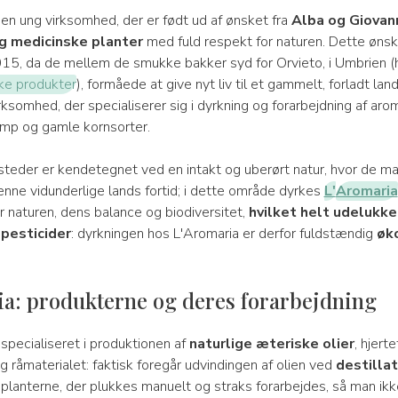
en ung virksomhed, der er født ud af ønsket fra
Alba og Giovan
g medicinske planter
med fuld respekt for naturen. Dette ønske
2015, da de mellem de smukke bakker syd for Orvieto, i Umbrien (h
ke produkter
), formåede at give nyt liv til et gammelt, forladt la
ksomhed, der specialiserer sig i dyrkning og forarbejdning af arom
amp og gamle kornsorter.
teder er kendetegnet ved en intakt og uberørt natur, hvor de m
enne vidunderlige lands fortid; i dette område dyrkes
L'
Aromaria
r naturen, dens balance og biodiversitet,
hvilket helt udelukke
 pesticider
: dyrkningen hos L'Aromaria er derfor fuldstændig
øk
a: produkterne og deres forarbejdning
specialiseret i produktionen af
naturlige æteriske olier
, hjerte
 råmaterialet: faktisk foregår udvindingen af olien ved
destilla
 planterne, der plukkes manuelt og straks forarbejdes, så man ikk