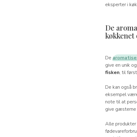
eksperter i kø
De aromat
køkkenet 
De
aromatise
give en unik og
fisken
, til fø
De kan også br
eksempel være
note til at per
give gæsterne e
Alle produkter
fødevareforbrug