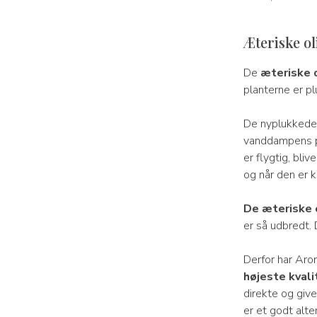
Æteriske ol
De
æteriske o
planterne er pl
De nyplukkede p
vanddampens p
er flygtig, bl
og når den er 
De æteriske 
er så udbredt.
Derfor har Arom
højeste kval
direkte og give
er et godt alte