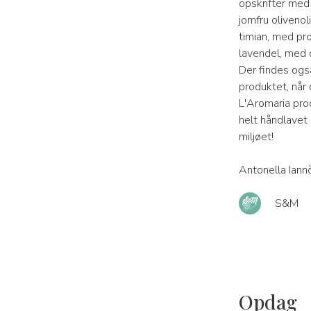
opskrifter med
jomfru oliveno
timian, med pr
lavendel, med 
Der findes og
produktet, når
L'Aromaria pro
helt håndlavet 
miljøet!
Antonella Iann
S&M
Opdag