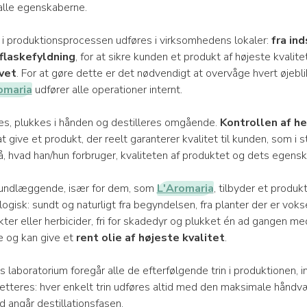
lle egenskaberne.
 i produktionsprocessen udføres i virksomhedens lokaler:
fra in
 flaskefyldning
, for at sikre kunden et produkt af højeste kvalite
vet
. For at gøre dette er det nødvendigt at overvåge hvert øjebli
omaria
udfører alle operationer internt.
es, plukkes i hånden og destilleres omgående.
Kontrollen af h
t give et produkt, der reelt garanterer kvalitet til kunden, som i 
hvad han/hun forbruger, kvaliteten af produktet og dets egens
rundlæggende, især for dem, som
L'Aromaria
, tilbyder et produkt
ologisk: sundt og naturligt fra begyndelsen, fra planter der er vok
ter eller herbicider, fri for skadedyr og plukket én ad gangen m
te og kan give et
rent olie af højeste kvalitet
.
 laboratorium foregår alle de efterfølgende trin i produktionen, in
ketteres: hver enkelt trin udføres altid med den maksimale hån
 angår destillationsfasen.