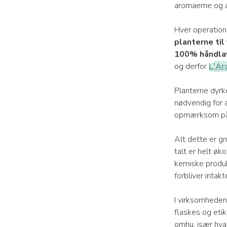
aromaerne og a
Hver operation
planterne til
100% håndla
og derfor
L'Ar
Planterne dyrk
nødvendig for a
opmærksom på, 
Alt dette er g
talt er helt øk
kemiske produk
forbliver intak
I virksomhedens
flaskes og eti
omhu, især hvad