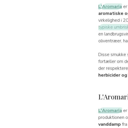
L'
Aromaria
er 
aromatiske o
virkelighed i 
typiske umbris
en landbrugsvir
oliventræer, h
Disse smukke s
fortæller om d
der respektere
herbicider og
L'Aromari
L'Aromaria
er 
produktionen og
vanddamp
fra