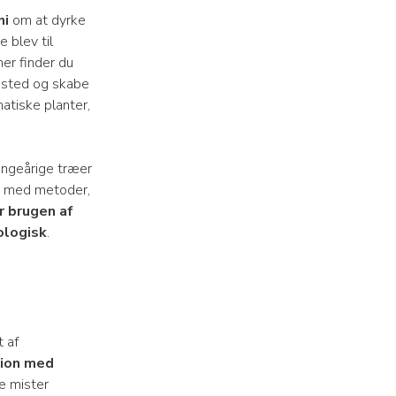
ni
om at dyrke
 blev til
er finder du
ndsted og skabe
atiske planter,
angeårige træer
med metoder,
r brugen af
ologisk
.
t af
tion med
e mister