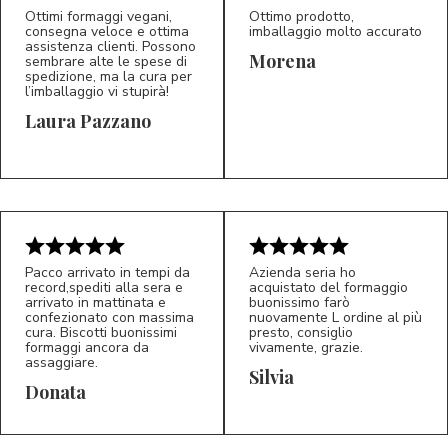
Ottimi formaggi vegani,
Ottimo prodotto,
consegna veloce e ottima
imballaggio molto accurato
assistenza clienti. Possono
Morena
sembrare alte le spese di
spedizione, ma la cura per
l’imballaggio vi stupirà!
Laura Pazzano
5/5
5/5
LP
M*
Pacco arrivato in tempi da
Azienda seria ho
record,spediti alla sera e
acquistato del formaggio
arrivato in mattinata e
buonissimo farò
confezionato con massima
nuovamente L ordine al più
cura. Biscotti buonissimi
presto, consiglio
formaggi ancora da
vivamente, grazie.
assaggiare.
Silvia
5/5
5/5
D*
S*
Donata