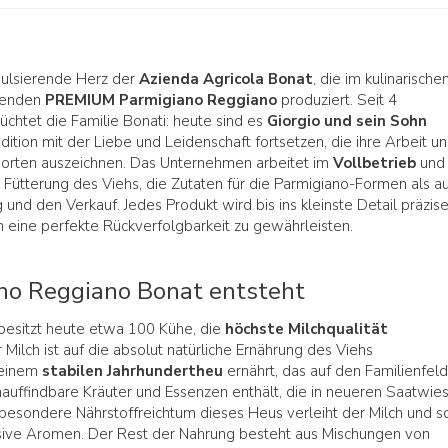
pulsierende Herz der
Azienda Agricola Bonat
, die im kulinarische
kenden
PREMIUM Parmigiano Reggiano
produziert. Seit 4
züchtet die Familie Bonati: heute sind es
Giorgio und sein Sohn
radition mit der Liebe und Leidenschaft fortsetzen, die ihre Arbeit u
esorten auszeichnen. Das Unternehmen arbeitet im
Vollbetrieb
und
Fütterung des Viehs, die Zutaten für die Parmigiano-Formen als a
 und den Verkauf. Jedes Produkt wird bis ins kleinste Detail präzis
m eine perfekte Rückverfolgbarkeit zu gewährleisten.
no Reggiano Bonat entsteht
besitzt heute etwa 100 Kühe, die
höchste Milchqualität
 Milch ist auf die absolut natürliche Ernährung des Viehs
t einem
stabilen Jahrhundertheu
ernährt, das auf den Familienfel
nauffindbare Kräuter und Essenzen enthält, die in neueren Saatwie
esondere Nährstoffreichtum dieses Heus verleiht der Milch und s
sive Aromen. Der Rest der Nahrung besteht aus Mischungen von