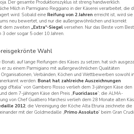
oja. Der gesamte Produktionszyklus ist streng handwerklich.
che Milch in Parmigiano Reggiano in der Käserei verarbeitet, die 
agert wird. Sobald eine
Reifung von 2 Jahren
erreicht ist, wird sie
iums neu bewertet, und nur die außergewöhnlichen und korrekt
it dem zweiten
„Extra“-Siegel
versehen. Nur das Beste vom Bes
n 3 oder sogar 5 oder 10 Jahren.
 preisgekrönte Wahl
 Bonati, auf lange Reifungen des Käses zu setzen, hat sich ausgeza
 er zu einem Parmigiano mit außergewöhnlichen Qualitäten
en Organisationen, Verbänden, Köchen und Wettbewerben sowohl i
l anerkannt werden.
Bonat hat zahlreiche Auszeichnungen
aggi d'Italia“ von Gambero Rosso verlieh dem 3-jährigen Käse den
 und dem 7-jährigen Käse den Preis „
Fuoriclasse
“; die ALMA-
ung von Chef Gualtiero Marchesi verlieh dem 28 Monate alten Kä
aille 2012
; die Vereinigung der Köche Alta Etruria zeichnete die
reinander mit der Goldmedaille „
Primo Assoluto
“ beim Gran Crudi