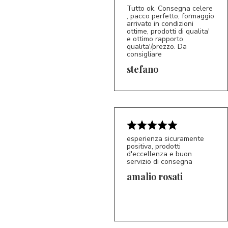
Tutto ok. Consegna celere
, pacco perfetto, formaggio
arrivato in condizioni
ottime, prodotti di qualita'
e ottimo rapporto
qualita'/prezzo. Da
consigliare
5/5
S*
stefano
esperienza sicuramente
positiva, prodotti
d'eccellenza e buon
servizio di consegna
amalio rosati
5/5
AR