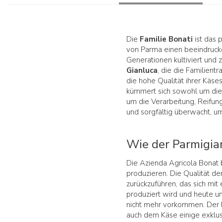
Die
Familie Bonati
ist das 
von Parma einen beeindruc
Generationen kultiviert und 
Gianluca
, die die Familient
die hohe Qualität ihrer Käs
kümmert sich sowohl um die 
um die Verarbeitung, Reifung
und sorgfältig überwacht, u
Wie der Parmigia
Die Azienda Agricola Bonat 
produzieren. Die Qualität der
zurückzuführen, das sich mi
produziert wird und heute u
nicht mehr vorkommen. Der b
auch dem Käse einige exklu