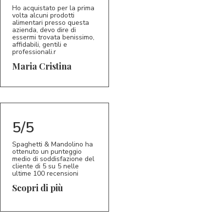
Ho acquistato per la prima
volta alcuni prodotti
alimentari presso questa
azienda, devo dire di
essermi trovata benissimo,
affidabili, gentili e
professionali.r
5/5
MC
Maria Cristina
5/5
Spaghetti & Mandolino ha
ottenuto un punteggio
medio di soddisfazione del
cliente di 5 su 5 nelle
ultime 100 recensioni
Scopri di più