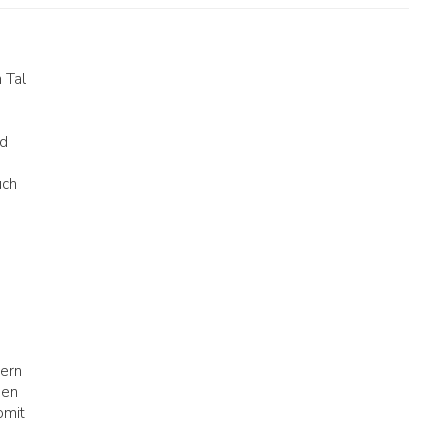
n Tal
nd
uch
e
dern
sen
omit