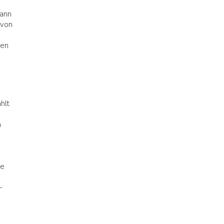
dann
 von
ten
hlt
n
se
-