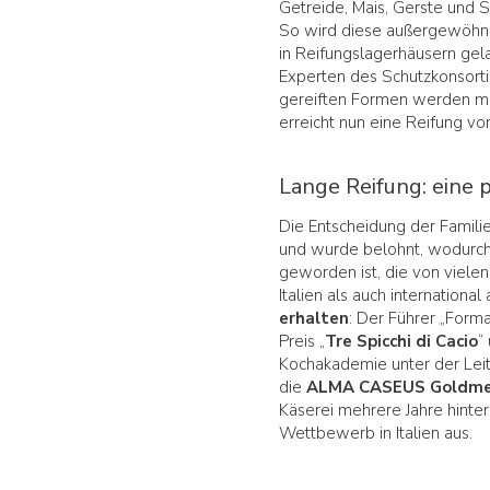
Getreide, Mais, Gerste und S
So wird diese außergewöhnli
in Reifungslagerhäusern gel
Experten des Schutzkonsort
gereiften Formen werden m
erreicht nun eine Reifung vo
Lange Reifung: eine
Die Entscheidung der Familie
und wurde belohnt, wodurch
geworden ist, die von viel
Italien als auch internationa
erhalten
: Der Führer „Form
Preis „
Tre Spicchi di Cacio
“
Kochakademie unter der Leit
die
ALMA CASEUS Goldmed
Käserei mehrere Jahre hinte
Wettbewerb in Italien aus.