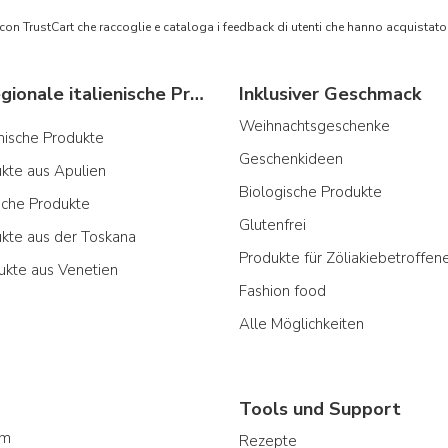
 con TrustCart che raccoglie e cataloga i feedback di utenti che hanno acquista
Typische regionale italienische Produkte
Inklusiver Geschmack
Weihnachtsgeschenke
ianische Produkte
Geschenkideen
ukte aus Apulien
Biologische Produkte
sche Produkte
Glutenfrei
ukte aus der Toskana
Produkte für Zöliakiebetroffen
ukte aus Venetien
Fashion food
Alle Möglichkeiten
Tools und Support
am
Rezepte