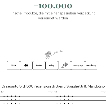
+100.000
Frische Produkte, die mit einer speziellen Verpackung
versendet werden
Di seguito 8 di 898 recensioni di clienti Spaghetti & Mandolino
5/5
5/5
S*
AR
5/5
5/5
LP
D*
5/5
5/5
M*
S*
5/5
Tutto ok. Consegna celere , pacco
esperienza sicuramente positiva,
MC