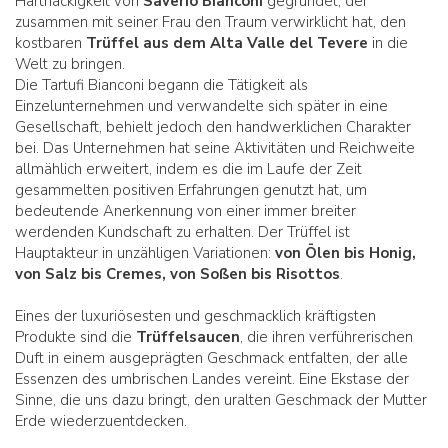
Hartnäckigkeit von
Saverio Bianconi
gegründet, der
zusammen mit seiner Frau den Traum verwirklicht hat, den
kostbaren
Trüffel aus dem Alta Valle del Tevere
in die
Welt zu bringen.
Die Tartufi Bianconi begann die Tätigkeit als
Einzelunternehmen und verwandelte sich später in eine
Gesellschaft, behielt jedoch den handwerklichen Charakter
bei. Das Unternehmen hat seine Aktivitäten und Reichweite
allmählich erweitert, indem es die im Laufe der Zeit
gesammelten positiven Erfahrungen genutzt hat, um
bedeutende Anerkennung von einer immer breiter
werdenden Kundschaft zu erhalten. Der Trüffel ist
Hauptakteur in unzähligen Variationen:
von Ölen bis Honig,
von Salz bis Cremes, von Soßen bis Risottos
.
Eines der luxuriösesten und geschmacklich kräftigsten
Produkte sind die
Trüffelsaucen
, die ihren verführerischen
Duft in einem ausgeprägten Geschmack entfalten, der alle
Essenzen des umbrischen Landes vereint. Eine Ekstase der
Sinne, die uns dazu bringt, den uralten Geschmack der Mutter
Erde wiederzuentdecken.