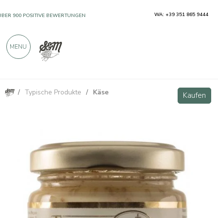
WA: +39 351 865 9444
ÜBER 900 POSITIVE BEWERTUNGEN
MENU
/
Typische Produkte
/
Käse
Würzmittel auf Basis von Butter und weißem Trüffel 180g
Kaufen
Kaufen