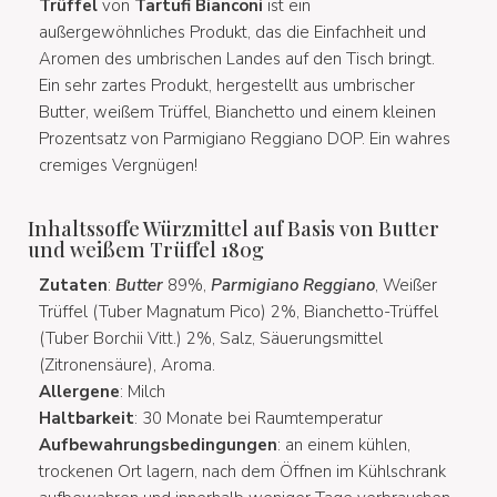
Trüffel
von
Tartufi Bianconi
ist ein
außergewöhnliches Produkt, das die Einfachheit und
Aromen des umbrischen Landes auf den Tisch bringt.
Ein sehr zartes Produkt, hergestellt aus umbrischer
Butter, weißem Trüffel, Bianchetto und einem kleinen
Prozentsatz von Parmigiano Reggiano DOP. Ein wahres
cremiges Vergnügen!
Inhaltssoffe Würzmittel auf Basis von Butter
und weißem Trüffel 180g
Zutaten
:
Butter
89%,
Parmigiano Reggiano
, Weißer
Trüffel (Tuber Magnatum Pico) 2%, Bianchetto-Trüffel
(Tuber Borchii Vitt.) 2%, Salz, Säuerungsmittel
(Zitronensäure), Aroma.
Allergene
: Milch
Haltbarkeit
: 30 Monate bei Raumtemperatur
Aufbewahrungsbedingungen
: an einem kühlen,
trockenen Ort lagern, nach dem Öffnen im Kühlschrank