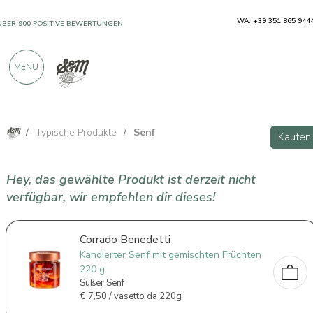
WA: +39 351 865 944
ÜBER 900 POSITIVE BEWERTUNGEN
MENU
/
Typische Produkte
/
Senf
Kaufen
Hey, das gewählte Produkt ist derzeit nicht
verfügbar, wir empfehlen dir dieses!
Corrado Benedetti
Kandierter Senf mit gemischten Früchten
220 g
Süßer Senf
€
7,50 / vasetto da 220g