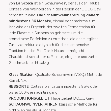
von
La Scolca
ist ein Schaumwein, der aus der Traube
Cortese von Weinbergen in der Region der DOCG Gavi
hergestellt wird.
Die Schaumweinbereitung dauert
mindestens 36 Monate
, einmal oder mehrmals im
Jahr wird das Ergebnis der zweiten Fermentation für
jede Flasche in Suspension gebracht, um die
aromatische Perfektion zu erreichen, die ohne jegliche
Zusatzkorrektur, die typisch für die champenoise
Tradition ist, das Pas-Dosé-Nature ermöglicht.
Charakteristisch ist der raffinierte, elegante und zarte
Geschmack, leicht salzig.
Klassifikation
: Qualitäts-Schaumwein (V.S.Q.) Methode
Klassik N.V.
REBSORTE
: Cortese bianca zu mindestens 85% oder
bis zu 100% je nach Jahrgang.
PRODUKTIONSGEBIET
: Hügelgebiet D.O.C.G Gavi.
SCHAUMWEINVERFAHREN
: klassische Methode für
nicht weniger als 36 Monate.