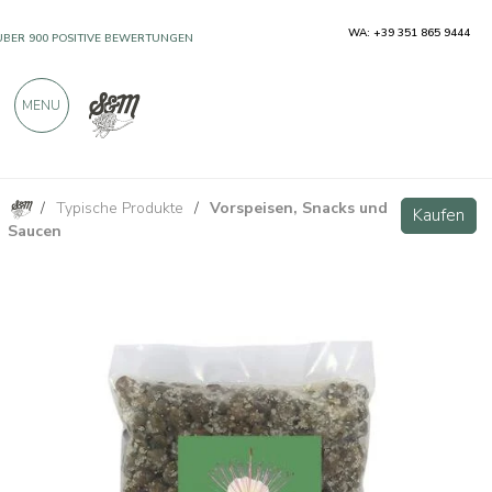
WA: +39 351 865 9444
ÜBER 900 POSITIVE BEWERTUNGEN
MENU
/
Typische Produkte
/
Vorspeisen, Snacks und
Kapern mit Meersalz 200 g
Kaufen
Kaufen
Saucen