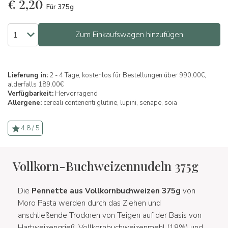
€
2,20
Für 375g
Zum Einkaufswagen hinzufügen
Lieferung in:
2 - 4 Tage, kostenlos für Bestellungen über 990,00€,
alderfalls 189,00€
Verfügbarkeit:
Hervorragend
Allergene:
cereali contenenti glutine,
lupini,
senape,
soia
4.8 / 5
Vollkorn-Buchweizennudeln 375g
Die
Pennette aus Vollkornbuchweizen 375g
von
Moro Pasta werden durch das Ziehen und
anschließende Trocknen von Teigen auf der Basis von
Hartweizengrieß, Vollkornbuchweizenmehl (18%) und