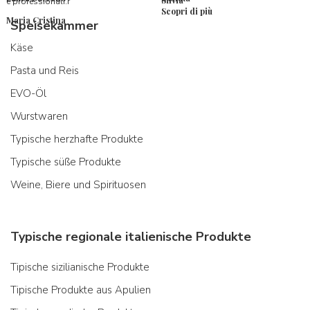
e professionali.r
Scopri di più
Maria Cristina
Speisekammer
Käse
Pasta und Reis
EVO-Öl
Wurstwaren
Typische herzhafte Produkte
Typische süße Produkte
Weine, Biere und Spirituosen
Typische regionale italienische Produkte
Tipische sizilianische Produkte
Tipische Produkte aus Apulien