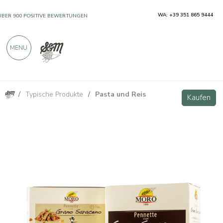
WA: +39 351 865 9444
ÜBER 900 POSITIVE BEWERTUNGEN
MENU
/
Typische Produkte
/
Pasta und Reis
Vollkorn-Buchweizennudeln 375g
Kaufen
Kaufen