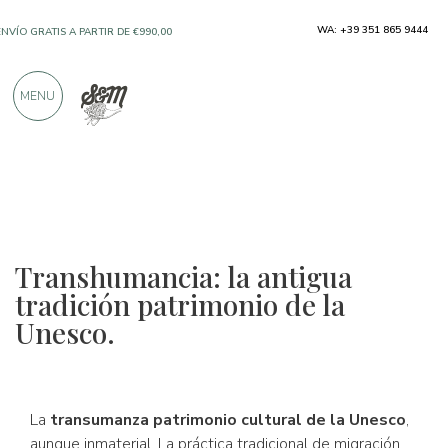
SOLO PRODUCTOS DE FABRICANTES
WA: +39 351 865 9444
EXCELENTES
MENU
MÁS DE 900 CRÍTICAS POSITIVAS
Transhumancia: la antigua
tradición patrimonio de la
Unesco.
La
transumanza patrimonio cultural de la Unesco
,
aunque inmaterial. La práctica tradicional de migración