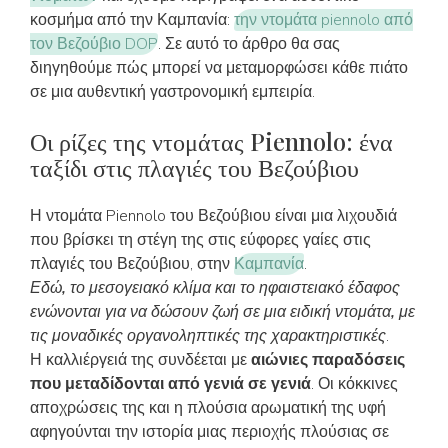
κοσμήμα από την Καμπανία:
την ντομάτα piennolo από
τον Βεζούβιο DOP
. Σε αυτό το άρθρο θα σας
διηγηθούμε πώς μπορεί να μεταμορφώσει κάθε πιάτο
σε μια αυθεντική γαστρονομική εμπειρία.
Οι ρίζες της ντομάτας Piennolo: ένα
ταξίδι στις πλαγιές του Βεζούβιου
Η ντομάτα Piennolo του Βεζούβιου είναι μια λιχουδιά
που βρίσκει τη στέγη της στις εύφορες γαίες στις
πλαγιές του Βεζούβιου, στην
Καμπανία
.
Εδώ, το μεσογειακό κλίμα και το ηφαιστειακό έδαφος
ενώνονται για να δώσουν ζωή σε μια ειδική ντομάτα, με
τις μοναδικές οργανοληπτικές της χαρακτηριστικές
.
Η καλλιέργειά της συνδέεται με
αιώνιες παραδόσεις
που μεταδίδονται από γενιά σε γενιά
. Οι κόκκινες
αποχρώσεις της και η πλούσια αρωματική της υφή
αφηγούνται την ιστορία μιας περιοχής πλούσιας σε