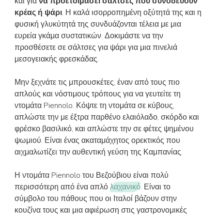
και για
να προετοιμάσει σάλτσες που συνοδεύουν
κρέας ή ψάρι
. Η καλά ισορροπημένη οξύτητά της και η
φυσική γλυκύτητά της συνδυάζονται τέλεια με μια
ευρεία γκάμα συστατικών. Δοκιμάστε να την
προσθέσετε σε σάλτσες για ψάρι για μια πινελιά
μεσογειακής φρεσκάδας.
Μην ξεχνάτε τις μπρουσκέτες, έναν από τους πιο
απλούς και νόστιμους τρόπους για να γευτείτε τη
ντομάτα Piennolo. Κόψτε τη ντομάτα σε κύβους,
απλώστε την με έξτρα παρθένο ελαιόλαδο, σκόρδο και
φρέσκο βασιλικό, και απλώστε την σε φέτες ψημένου
ψωμιού. Είναι ένας ακαταμάχητος ορεκτικός που
αιχμαλωτίζει την αυθεντική γεύση της Καμπανίας.
Η ντομάτα Piennolo του Βεζούβιου είναι πολύ
περισσότερη από ένα απλό
λαχανικό
. Είναι το
σύμβολο του πάθους που οι Ιταλοί βάζουν στην
κουζίνα τους και μια αφιέρωση στις γαστρονομικές