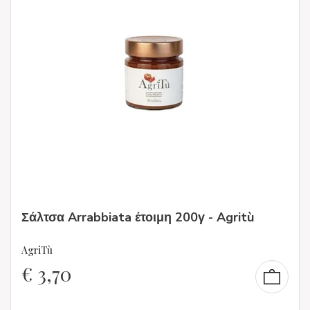
Σάλτσα Arrabbiata έτοιμη 200γ - Agritù
AgriTù
€
3,70