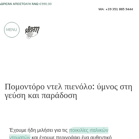
ΜΌΝΟ ΠΡΟΪΌΝΤΑ ΑΠΌ ΕΞΑΙΡΕΤΙΚΟΎΣ
WA: +39 351 865 9444
ΠΑΡΑΓΩΓΟΎΣ
MENU
ΠΆΝΩ ΑΠΌ 900 ΘΕΤΙΚΈΣ ΚΡΙΤΙΚΈΣ
Πομοντόρο ντελ πιενόλο: ύμνος στη
γεύση και παράδοση
Έχουμε ήδη μιλήσει για τις
ποικιλίες ιταλικών
ντοματών
και έχουμε περιγράψει ένα αυθεντικό