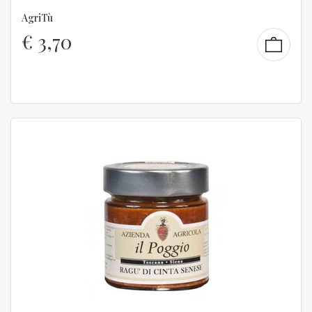
AgriTù
€
3,70