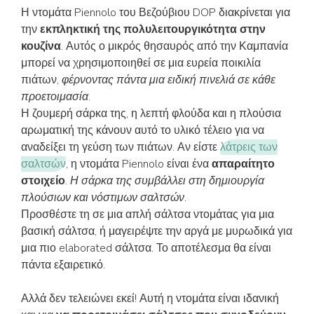
Η ντομάτα Piennolo του Βεζούβιου DOP διακρίνεται για
την
εκπληκτική της πολυλειτουργικότητα στην
κουζίνα
. Αυτός ο μικρός θησαυρός από την Καμπανία
μπορεί να χρησιμοποιηθεί σε μια ευρεία ποικιλία
πιάτων,
φέρνοντας πάντα μια ειδική πινελιά σε κάθε
προετοιμασία
.
Η ζουμερή σάρκα της, η λεπτή φλούδα και η πλούσια
αρωματική της κάνουν αυτό το υλικό τέλειο για να
αναδείξει τη γεύση των πιάτων. Αν είστε
λάτρεις των
σαλτσών
, η ντομάτα Piennolo είναι ένα
απαραίτητο
στοιχείο
.
Η σάρκα της συμβάλλει στη δημιουργία
πλούσιων και νόστιμων σαλτσών
.
Προσθέστε τη σε μια απλή σάλτσα ντομάτας για μια
βασική σάλτσα, ή μαγειρέψτε την αργά με μυρωδικά για
μια πιο elaborated σάλτσα. Το αποτέλεσμα θα είναι
πάντα εξαιρετικό.
Αλλά δεν τελειώνει εκεί! Αυτή η ντομάτα είναι ιδανική