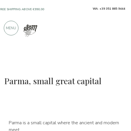
ONLY PRODUCTS FROM EXCELLENT
WA: +39 351 865 9444
MANUFACTURERS
MENU
OVER 900 POSITIVE REVIEWS
Parma, small great capital
Parma is a small capital where the ancient and modern
meet.