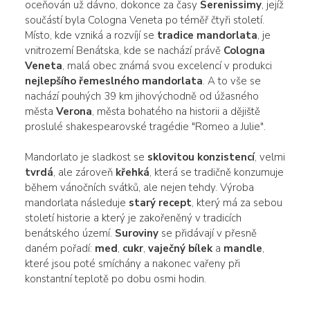
oceňován už dávno, dokonce za časy
Serenissimy
, jejíž
součástí byla Cologna Veneta po téměř čtyři století.
Místo, kde vzniká a rozvíjí se
tradice mandorlata
, je
vnitrozemí Benátska, kde se nachází právě
Cologna
Veneta
, malá obec známá svou excelencí v produkci
nejlepšího řemeslného mandorlata
. A to vše se
nachází pouhých 39 km jihovýchodně od úžasného
města
Verona
, města bohatého na historii a dějiště
proslulé shakespearovské tragédie "Romeo a Julie".
Mandorlato je sladkost se
sklovitou konzistencí
, velmi
tvrdá
, ale zároveň
křehká
, která se tradičně konzumuje
během vánočních svátků, ale nejen tehdy. Výroba
mandorlata následuje
starý recept
, který má za sebou
století historie a který je zakořeněný v tradicích
benátského území.
Suroviny
se přidávají v přesně
daném pořadí:
med
,
cukr
,
vaječný bílek
a
mandle
,
které jsou poté smíchány a nakonec vařeny při
konstantní teplotě po dobu osmi hodin.