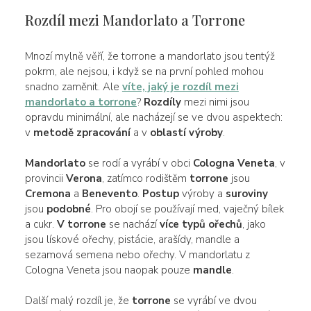
Rozdíl mezi Mandorlato a Torrone
Mnozí mylně věří, že torrone a mandorlato jsou tentýž
pokrm, ale nejsou, i když se na první pohled mohou
snadno zaměnit. Ale
víte, jaký je rozdíl mezi
mandorlato a torrone
?
Rozdíly
mezi nimi jsou
opravdu minimální, ale nacházejí se ve dvou aspektech:
v
metodě zpracování
a v
oblastí výroby
.
Mandorlato
se rodí a vyrábí v obci
Cologna Veneta
, v
provincii
Verona
, zatímco rodištěm
torrone
jsou
Cremona
a
Benevento
.
Postup
výroby a
suroviny
jsou
podobné
. Pro obojí se používají med, vaječný bílek
a cukr.
V torrone
se nachází
více typů ořechů
, jako
jsou lískové ořechy, pistácie, arašídy, mandle a
sezamová semena nebo ořechy. V mandorlatu z
Cologna Veneta jsou naopak pouze
mandle
.
Další malý rozdíl je, že
torrone
se vyrábí ve dvou