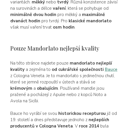
variantách:
měkký
nebo
tvrdý
. Různá konzistence závisí
na surovinách a délce
vaření
, která se pohybuje od
minimálně dvou hodin
pro měkký a
maximálně
dvanáct hodin
pro tvrdý. Pro
klasické mandorlato
však musí vaření trvat
osm hodin
.
Pouze Mandorlato nejlepší kvality
Na této stránce najdete pouze
mandorlato nejlepší
kvality
a zejména to
od cukrářské společnosti
Bauce
z Cologna Veneta. Je to mandorlato s jedinečnou chutí,
které se jemně rozpouští v ústech a stává se
krémovým
a
obalujícím
. Používané mandle jsou
pražené a pocházejí z Apulie nebo z kopců Noto a
Avola na Sicílii.
Bauce ho vyrábí se svou
historickou recepturou
již od
19. století a dnes představuje jednoho z
nejlepších
producentů v Cologna Veneta
. V
roce 2014
byla