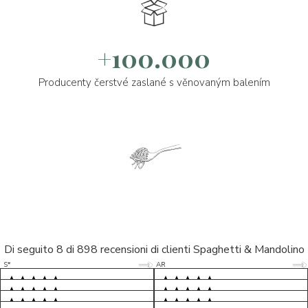
+100.000
Producenty čerstvé zaslané s věnovaným balením
Di seguito 8 di 898 recensioni di clienti Spaghetti & Mandolino
5/5
5/5
S*
AR
5/5
5/5
LP
D*
5/5
5/5
M*
S*
5/5
Tutto ok. Consegna celere , pacco
esperienza sicuramente positiva,
MC
perfetto, formaggio arrivato in
prodotti d'eccellenza e buon