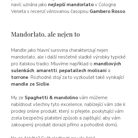
navíc uznána jako
nejlepší mandorlato
v Cologna
Veneta s recenzí věnovanou časopisu
Gambero Rosso
.
Mandorlato, ale nejen to
Mandle jako hlavní surovina charakterizují nejen
mandorlato, ale i další nesčetné sladké výrobky typické
pro italskou tradici. Mluvíme například o
mandlových
sušenkách
,
amaretti
,
pepatallech molisani
a
torrone
. Rozhodně stojí za to vyzkoušet také vynikající
mandle ze Sicílie
.
My ze
Spaghetti & mandolino
vám můžeme
nabídnout všechny tyto excelence, nabízející vám zde k
prodeji online produkt, který si přejete, poskytující vám
zcela bezpečný platební způsob a zajišťující, aby vám
zakoupený produkt dorazil přímo a pohodlně domů.