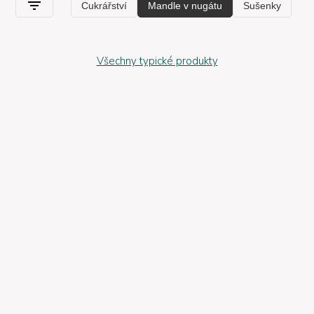
Mandorlato, který najdete v této selekci, pochází výhradně od
místních
a
regionálních
excelentních výrobců, kteří byly
vybráni certifikovanými a kompetentními profesionály. Díky
této práci výzkumu a hodnocení můžete ochutnat skutečné
Všechny typické produkty
kulinary výrobky
první kvality
s
neopakovatelnou chutí
,
které mají kořeny v italské tradici. Nejlepší mandorlato je navíc
nabízeno v
různých formátech
, aby uspokojilo všechny různé
potřeby.