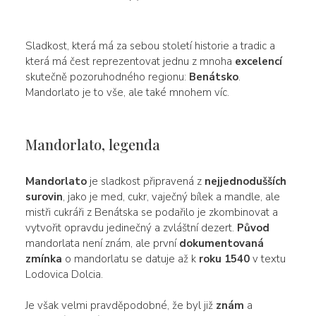
Sladkost, která má za sebou století historie a tradic a
která má čest reprezentovat jednu z mnoha
excelencí
skutečně pozoruhodného regionu:
Benátsko
.
Mandorlato je to vše, ale také mnohem víc.
Mandorlato, legenda
Mandorlato
je sladkost připravená z
nejjednodušších
surovin
, jako je med, cukr, vaječný bílek a mandle, ale
mistři cukráři z Benátska se podařilo je zkombinovat a
vytvořit opravdu jedinečný a zvláštní dezert.
Původ
mandorlata není znám, ale první
dokumentovaná
zmínka
o mandorlatu se datuje až k
roku 1540
v textu
Lodovica Dolcia.
Je však velmi pravděpodobné, že byl již
znám
a