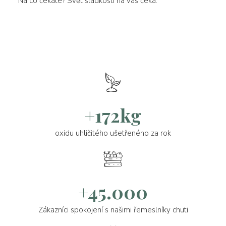
Na co čekáte? Svět sladkosti na vás čeká.
+172kg
oxidu uhličitého ušetřeného za rok
+45.000
Zákazníci spokojení s našimi řemeslníky chuti