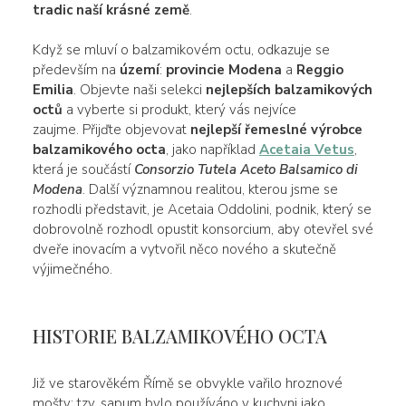
tradic naší krásné země
.
Když se mluví o balzamikovém octu, odkazuje se
především na
území
:
provincie
Modena
a
Reggio
Emilia
. Objevte naši selekci
nejlepších balzamikových
octů
a vyberte si produkt, který vás nejvíce
zaujme. Přijďte objevovat
nejlepší řemeslné výrobce
balzamikového octa
, jako například
Acetaia Vetus
,
která je součástí
Consorzio Tutela Aceto Balsamico di
Modena
. Další významnou realitou, kterou jsme se
rozhodli představit, je Acetaia Oddolini, podnik, který se
dobrovolně rozhodl opustit konsorcium, aby otevřel své
dveře inovacím a vytvořil něco nového a skutečně
výjimečného.
HISTORIE BALZAMIKOVÉHO OCTA
Již ve starověkém Římě se obvykle vařilo hroznové
mošty: tzv. sapum bylo používáno v kuchyni jako