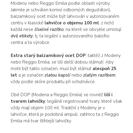
Modeny nebo Reggio Emilia podle oblasti výroby.
Jakmile je schválen komisí odborných degustátorů,
balzamikový ocet může být lahvován v autorizovaném
centru v klasické
lahvičce o objemu 100 ml
, z nichž
každá nese
číselné razítko
, na které se obvykle umisťují
dvě etikety
, tj. ta legální z autorizovaného balicího
centra a ta výrobce.
Extra starý balzamikový ocet DOP
, taktéž z Modeny
nebo Reggio Emilia, se liší delší dobou stárnutí. Aby
mohl být takto označen, musí být stárnut
alespoň 25
let
a je označen
zlatou kapslí
nebo
zlatým razítkem
,
vždy podle skóre produktu při ochutnávce.
Obě DOP (Modena a Reggio Emilia) se rovněž
liší i
tvarem lahvičky
, legálně registrované tvary, které však
vždy mají objem 100 ml: Tradiční z Modeny je v
lahvičce, která je podobná ampuli, zatímco ta z Reggio
Emilia má tvar štíhlejší lahvičky.