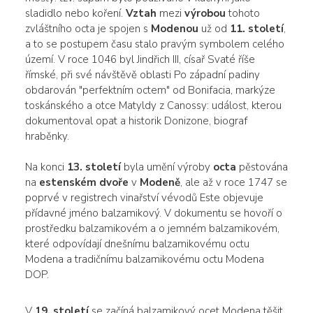
sladidlo nebo koření.
Vztah
mezi
výrobou
tohoto
zvláštního octa je spojen s
Modenou
už od
11. století
,
a to se postupem času stalo pravým symbolem celého
území. V roce 1046 byl Jindřich III, císař Svaté říše
římské, při své návštěvě oblasti Po západní padiny
obdarován "perfektním octem" od Bonifacia, markýze
toskánského a otce Matyldy z Canossy: událost, kterou
dokumentoval opat a historik Donizone, biograf
hraběnky.
Na konci
13. století
byla umění výroby
octa
pěstována
na
estenském dvoře
v
Modeně
, ale až v roce 1747 se
poprvé v registrech vinařství vévodů Este objevuje
přídavné jméno balzamikový. V dokumentu se hovoří o
prostředku balzamikovém a o jemném balzamikovém,
které odpovídají dnešnímu balzamikovému octu
Modena a tradičnímu balzamikovému octu Modena
DOP.
V
19. století
se začíná balzamikový ocet Modena těšit