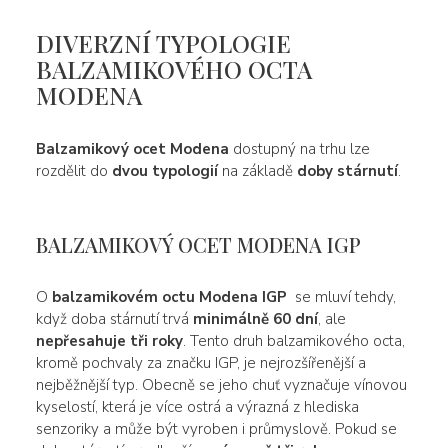
DIVERZNÍ TYPOLOGIE
BALZAMIKOVÉHO OCTA
MODENA
Balzamikový ocet Modena
dostupný na trhu lze
rozdělit do
dvou typologií
na základě
doby stárnutí
.
BALZAMIKOVÝ OCET MODENA IGP
O
balzamikovém octu Modena IGP
se mluví tehdy,
když doba stárnutí trvá
minimálně 60 dní
, ale
nepřesahuje tři roky
. Tento druh balzamikového octa,
kromě pochvaly za značku IGP, je nejrozšířenější a
nejběžnější typ. Obecně se jeho chuť vyznačuje vínovou
kyselostí, která je více ostrá a výrazná z hlediska
senzoriky a může být vyroben i průmyslově. Pokud se