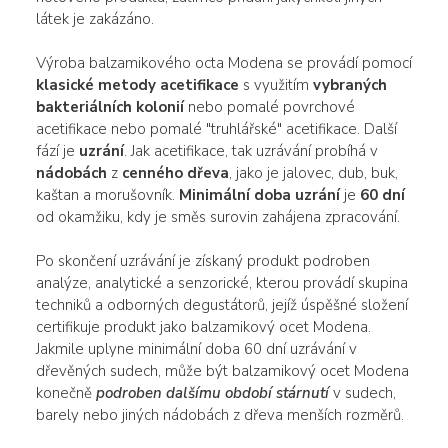
látek je zakázáno.
Výroba balzamikového octa Modena se provádí pomocí
klasické metody
acetifikace
s využitím
vybraných
bakteriálních kolonií
nebo pomalé povrchové
acetifikace nebo pomalé "truhlářské" acetifikace. Další
fází je
uzrání
. Jak acetifikace, tak uzrávání probíhá v
nádobách
z
cenného dřeva
, jako je jalovec, dub, buk,
kaštan a morušovník.
Minimální doba
uzrání
je
60 dní
od okamžiku, kdy je směs surovin zahájena zpracování.
Po skončení uzrávání je získaný produkt podroben
analýze, analytické a senzorické, kterou provádí skupina
techniků a odborných degustátorů, jejíž úspěšné složení
certifikuje produkt jako balzamikový ocet Modena.
Jakmile uplyne minimální doba 60 dní uzrávání v
dřevěných sudech, může být balzamikový ocet Modena
konečně
podroben dalšímu období stárnutí
v sudech,
barely nebo jiných nádobách z dřeva menších rozměrů.