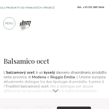
WA: +39 351 865 9444
SOLO PRODUKTY OD VYNIKAJÍCÍCH VÝROBCŮ
MENU
VÍCE NEŽ 900 POZITIVNÍCH RECENZÍ
Typické produkty
Olej a ocet
Balzamikový ocet
Balsamico ocet
L'
balzamový ocet
è un
kyselý
davvero straordinario prodotto
nelle province di
Modena
e
Reggio Emilia
. L'Unione europea
attualmente distingue tra due tipologie di prodotto. Il primo è
l'
Tradiční balzamový ocet
che si distingue per alcune
differenze nel processo produttivo e nell'invecchiamento -
questo si divide ulteriormente in due tipologie ovvero quello
di
Modena DOP
e di
Reggio Emilia DOP
-, il secondo invece
è l'
Balzamový ocet di Modena IGP
, sicuramente il prodotto