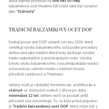
doba stárnutí prodlouží na
více než tři roky
,
balzamikový ocet Modena IGP může také být označen
jako "
Stárnutý
".
TRADIČNÍ BALZAMIKOVÝ OCET DOP
Existují pouze dvě DOP, uznané od roku 2000, které
certifikují výrobu balzamikového octa podle procedury
definované jako tradiční, která tedy dodržuje výrobní
tradici nejbohatších a aristokratických rodin. Výroba
tohoto druhu balzamikového octa předpokládá redukci
a koncentraci vařením moštu z místních hroznů,
převážně Lambrusco a Trebbiano.
Vařený mošt je následně fermentován, acetifikován a
stárnut
ve stohových sudech z dřeva po dobu
minimálně 12 let
, během nichž se produkt ještě
přirozeně více koncentruje. To, co bylo právě popsáno,
je
Tradiční balzamikový ocet DOP
, který může být z