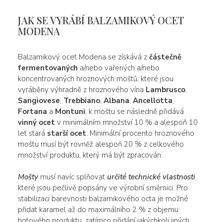
JAK SE VYRÁBÍ BALZAMIKOVÝ OCET
MODENA
Balzamikový ocet Modena se získává z
částečně
fermentovaných
a/nebo vařených a/nebo
koncentrovaných hroznových moštů, které jsou
vyráběny výhradně z hroznového vína
Lambrusco
,
Sangiovese
,
Trebbiano
,
Albana
,
Ancellotta
,
Fortana
a
Montuni
; k moštu se následně přidává
vinný ocet
v minimálním množství 10 % a alespoň 10
let stará
starší ocet
. Minimální procento hroznového
moštu musí být rovněž alespoň 20 % z celkového
množství produktu, který má být zpracován.
Mošty
musí navíc splňovat
určité technické vlastnosti
,
které jsou pečlivě popsány ve výrobní směrnici. Pro
stabilizaci barevnosti balzamikového octa je možné
přidat karamel až do maximálního 2 % z objemu
hotového produktu, zatímco přidání jakýchkoli jiných