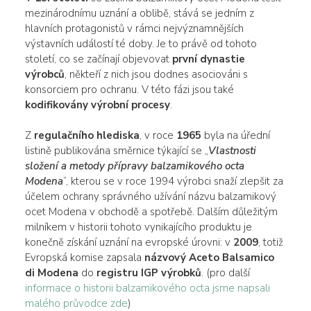
mezinárodnímu uznání a oblibě, stává se jedním z
hlavních protagonistů v rámci nejvýznamnějších
výstavních událostí té doby. Je to právě od tohoto
století, co se začínají objevovat
první dynastie
výrobců
, někteří z nich jsou dodnes asociováni s
konsorciem pro ochranu. V této fázi jsou také
kodifikovány
výrobní procesy
.
Z
regulačního hlediska
, v roce
1965
byla na úřední
listině publikována směrnice týkající se „
Vlastnosti
složení a metody přípravy balzamikového octa
Modena
“, kterou se v roce 1994 výrobci snaží zlepšit za
účelem ochrany správného užívání názvu balzamikový
ocet Modena v obchodě a spotřebě. Dalším důležitým
milníkem v historii tohoto vynikajícího produktu je
konečně získání uznání na evropské úrovni: v
2009
, totiž
Evropská komise zapsala
názvový Aceto Balsamico
di Modena
do
registru
IGP výrobků
. (pro další
informace o historii balzamikového octa jsme napsali
malého průvodce zde
)