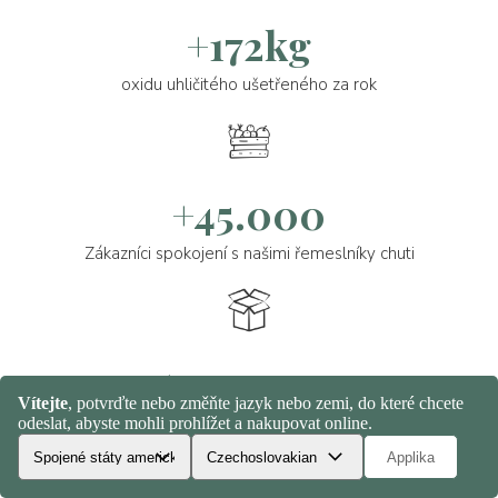
+172kg
oxidu uhličitého ušetřeného za rok
+45.000
Zákazníci spokojení s našimi řemeslníky chuti
+100.000
Producenty čerstvé zaslané s věnovaným balením