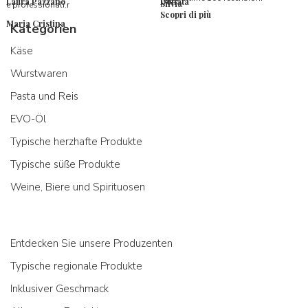
Laura Pazzano
Donata
Silvia
e professionali.r
Scopri di più
Maria Cristina
Kategorien
Käse
Wurstwaren
Pasta und Reis
EVO-Öl
Typische herzhafte Produkte
Typische süße Produkte
Weine, Biere und Spirituosen
Entdecken Sie unsere Produzenten
Typische regionale Produkte
Inklusiver Geschmack