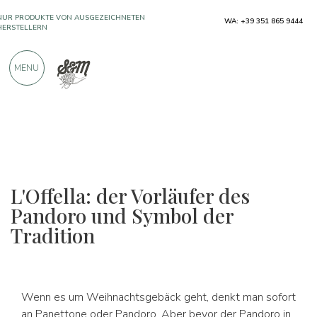
NUR PRODUKTE VON AUSGEZEICHNETEN
WA: +39 351 865 9444
HERSTELLERN
MENU
ÜBER 900 POSITIVE BEWERTUNGEN
L'Offella: der Vorläufer des
Pandoro und Symbol der
Tradition
Wenn es um Weihnachtsgebäck geht, denkt man sofort
an Panettone oder Pandoro. Aber bevor der Pandoro in