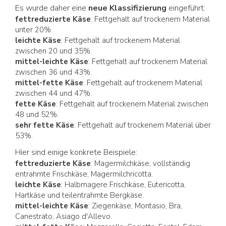
Es wurde daher eine
neue Klassifizierung
eingeführt:
fettreduzierte Käse
: Fettgehalt auf trockenem Material
unter 20%.
leichte Käse
: Fettgehalt auf trockenem Material
zwischen 20 und 35%.
mittel-leichte Käse
: Fettgehalt auf trockenem Material
zwischen 36 und 43%.
mittel-fette Käse
: Fettgehalt auf trockenem Material
zwischen 44 und 47%.
fette Käse
: Fettgehalt auf trockenem Material zwischen
48 und 52%.
sehr fette Käse
: Fettgehalt auf trockenem Material über
53%.
Hier sind einige konkrete Beispiele:
fettreduzierte Käse
: Magermilchkäse, vollständig
entrahmte Frischkäse, Magermilchricotta.
leichte Käse
: Halbmagere Frischkäse, Eutericotta,
Hartkäse und teilentrahmte Bergkäse.
mittel-leichte Käse
: Ziegenkäse, Montasio, Bra,
Canestrato, Asiago d'Allevo.