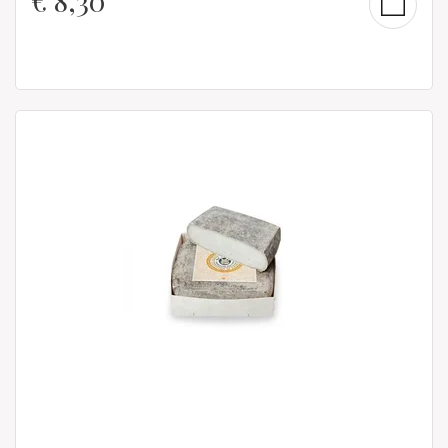
€
8,30