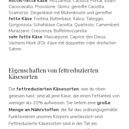
mittel-fette Käse
: Mozzarella, Caciotta, Fontal, Edam,
Caciocavallo, Provolone, Sbrinz, gereifte Caciotta,
Scamorze, Ziegenkäse mit Blütenkruste und gereifter.
fette Käse
: Fontina, Butterkäse, italico, Taleggio,
Gorgonzola, Schafskäse Caciotta, Quartirolo, Camembert,
Murazzano, Crescenza, Büffelmozzarella.
sehr fette Käse
: Mascarpone, Caprice des Dieux,
Vacherin Mont d'Or, Käse mit doppelter oder dreifacher
Sahne.
Eigenschaften von fettreduzierten
Käsesorten
Die
fettreduzierten Käsesorten
, wie du oben
gelesen hast, sind all jene Käse, die einen Fettanteil von
weniger als 20% aufweisen. Sie liefern eine
große
Menge an Nährstoffen
, die für das ordnungsgemäße
Funktionieren unseres Körpers unerlässlich sind.
Fettreduzierte Käsesorten sind in der Tat ein