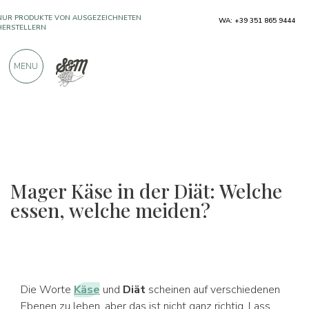
NUR PRODUKTE VON AUSGEZEICHNETEN
WA: +39 351 865 9444
HERSTELLERN
MENU
ÜBER 900 POSITIVE BEWERTUNGEN
Mager Käse in der Diät: Welche
essen, welche meiden?
Die Worte
Käse
und
Diät
scheinen auf verschiedenen
Ebenen zu leben, aber das ist nicht ganz richtig. Lass