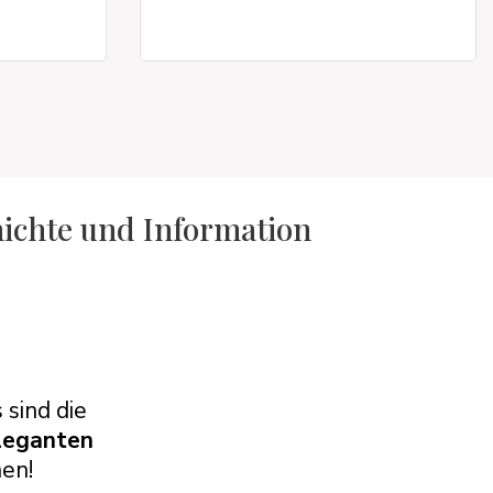
hichte und Information
 sind die
leganten
hen!