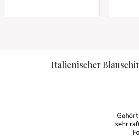
Italienischer Blausch
Gehört 
sehr raf
Fo