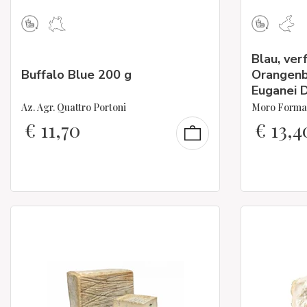
Blau, ver
Buffalo Blue 200 g
Orangenb
Euganei 
Az. Agr. Quattro Portoni
Moro Forma
€
11,70
€
13,4