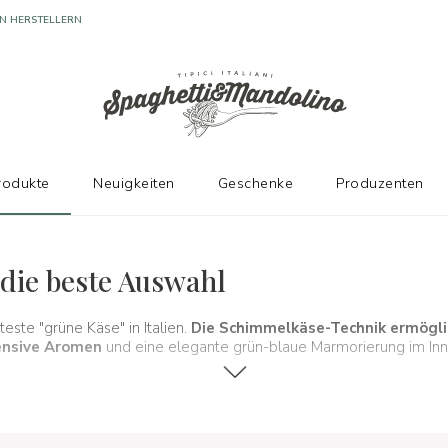
rodukte
Neuigkeiten
Geschenke
Produzenten
 die beste Auswahl
ste "grüne Käse" in Italien.
Die Schimmelkäse-Technik ermöglic
tensive Aromen
und eine elegante grün-blaue Marmorierung im Inn