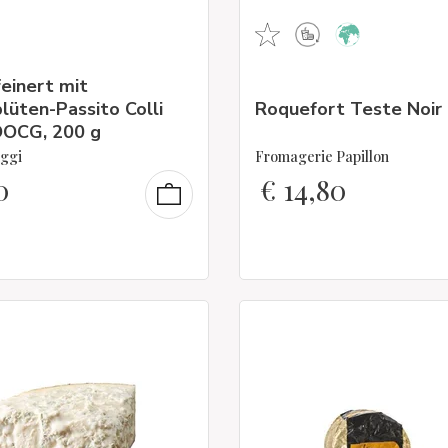
feinert mit
lüten-Passito Colli
Roquefort Teste Noir
DOCG, 200 g
ggi
Fromagerie Papillon
0
€
14,80