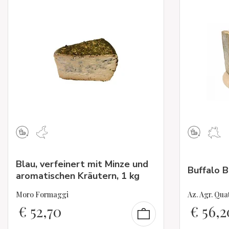
Blau, verfeinert mit Minze und
Buffalo B
aromatischen Kräutern, 1 kg
Moro Formaggi
Az. Agr. Qua
€
52,70
€
56,2