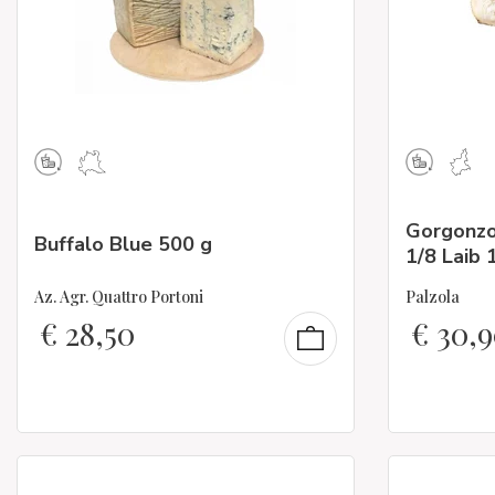
Gorgonzo
Buffalo Blue 500 g
1/8 Laib 
Az. Agr. Quattro Portoni
Palzola
€
28,50
€
30,9