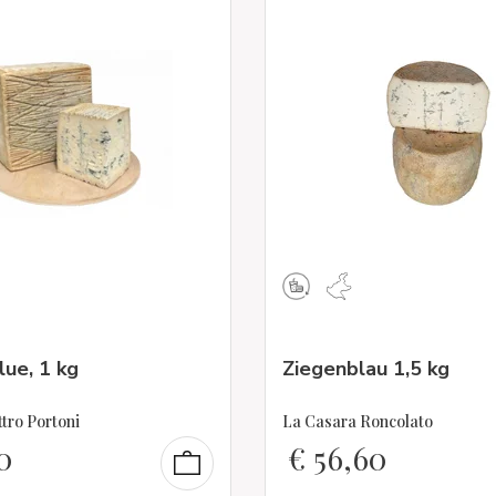
lue, 1 kg
Ziegenblau 1,5 kg
ttro Portoni
La Casara Roncolato
0
€
56,60