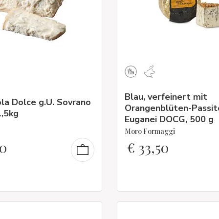
Blau, verfeinert mit
la Dolce g.U. Sovrano
Orangenblüten-Passito
1,5kg
Euganei DOCG, 500 g
Moro Formaggi
0
€
33,50