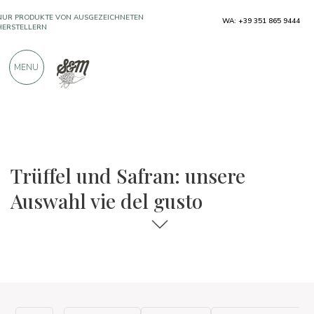
NUR PRODUKTE VON AUSGEZEICHNETEN
WA: +39 351 865 9444
HERSTELLERN
MENU
ÜBER 900 POSITIVE BEWERTUNGEN
Die Auswahl an Speisen und Weinen
Vie del Gusto
Trüffel und Safran: unsere
Auswahl vie del gusto